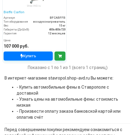
Bieffe Carfon
Артикул
BFCARFFR
Тип оборудования
воздухонагреватель
Вес
15 кг
Габариты (ДхШхВ)
400х400х720
Гарантия
12 месяцев
Цена
107 000 руб.
Купить
Показано с 1 по 1 из 1 (всего 1 страниц)
В интернет-магазине stavropol.shop-avd.ru Вы можете:
- Купить автомобильные фены в Ставрополе с
доставкой
- Узнать цены на автомобильные фены: стоиомсть
низкая
- Произвести оплату заказа банковской картой или
оплатив счёт
Перед совершением покупки рекомендуем ознакомиться с