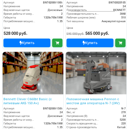
Артикул
BNT62080-100li
Артикул
BNT63020105
Напряжение
24
Напряжение
24
Вид моечных щеток
Дисковые
Производитель
BENNETT
Время работы от аккумуляторов (ч)
2
Производительность по площади
3060
Габариты
1320х700х1060
Рабочая ширина (мм)
510
Потребляемая мощность (кВт)
1.35
Тип машины
Аккумуляторная
Цена
Цена
528 000 руб.
565 000 руб.
595 000 руб.
Купить
Купить
Bennett Clever C660bt Basic (с
Поломоечная машина Pennon с
литиевым АКБ 150 Ач)
местом для оператора N-7 (24V)
Артикул
BNT62080-150li
Артикул
N-7
Напряжение
24
Вес, кг
278
Вид моечных щеток
Дисковые
Напряжение (В)
24
Время работы от аккумуляторов (ч)
2
Производительность по площади (м2/ч)
5200
Габариты
1320х700х1060
Скорость вращения щётки (об/мин)
220
Потребляемая мощность (кВт)
1.35
Страна-производитель
Китай