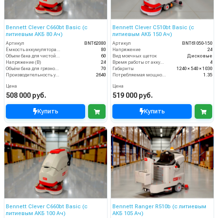
Bennett Clever C660bt Basic (с
Bennett Clever C510bt Basic (с
литиевым АКБ 80 Ач)
литиевым АКБ 150 Ач)
Артикул
BNT62080
Артикул
BNT61050-150
Ёмкость аккумулятора (Ач)
80
Напряжение
24
Объем бака для чистой воды, л
60
Вид моечных щеток
Дисковые
Напряжение (В)
24
Время работы от аккумуляторов (ч)
4
Объём бака для грязной воды (л)
70
Габариты
1240 × 540 × 1030
Производительность уборки (м2/час)
2640
Потребляемая мощность (кВт)
1.35
Цена
Цена
508 000 руб.
519 000 руб.
Купить
Купить
Bennett Clever C660bt Basic (с
Bennett Ranger R510b (с литиевым
литиевым АКБ 100 Ач)
АКБ 105 Ач)