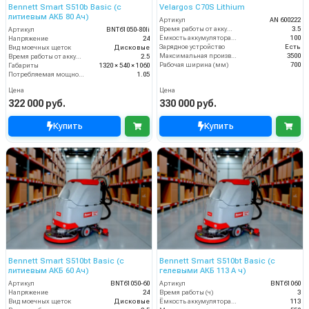
Bennett Smart S510b Basic (с
Velargos C70S Lithium
литиевым АКБ 80 Ач)
Артикул
AN 600222
Время работы от аккумуляторов (ч)
3.5
Артикул
BNT61050-80li
Ёмкость аккумулятора (Ач)
100
Напряжение
24
Зарядное устройство
Есть
Вид моечных щеток
Дисковые
Максимальная производительность (кв.м/час)
3500
Время работы от аккумуляторов (ч)
2.5
Рабочая ширина (мм)
700
Габариты
1320 × 540 × 1060
Потребляемая мощность (кВт)
1.05
Цена
Цена
322 000 руб.
330 000 руб.
Купить
Купить
Bennett Smart S510bt Basic (с
Bennett Smart S510bt Basic (с
литиевым АКБ 60 Ач)
гелевыми АКБ 113 А ч)
Артикул
BNT61050-60
Артикул
BNT61060
Напряжение
24
Время работы (ч)
3
Вид моечных щеток
Дисковые
Ёмкость аккумулятора (Ач)
113