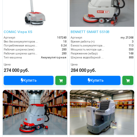
COMAC Vispa XS
BENNETT SMART S510B
Артикул
107240
Артикул
my.21268
Вес без аккумуляторов (кг)
18
Время работы (ч)
3
Потребляемая мощность (кВт)
0.24
Ёмкость аккумулятора (Ач)
113
Рабочая ширина (мм)
280
Мощность мотора щеток
550
Рабочая ширина щеток (мм)
280
Разряжение (мБар)
160
Тип машины
Аккумуляторная
Ширина водосборной рейки
800
Цена
Цена
274 000 руб.
284 000 руб.
Купить
Купить