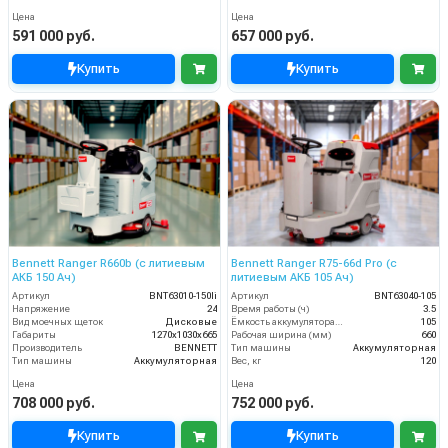
Цена
Цена
591 000 руб.
657 000 руб.
Купить
Купить
Bennett Ranger R660b (с литиевым
Bennett Ranger R75-66d Pro (с
АКБ 150 Ач)
литиевым АКБ 105 Ач)
Артикул
BNT63010-150li
Артикул
BNT63040-105
Напряжение
24
Время работы (ч)
3.5
Вид моечных щеток
Дисковые
Ёмкость аккумулятора (Ач)
105
Габариты
1270х1030х665
Рабочая ширина (мм)
660
Производитель
BENNETT
Тип машины
Аккумуляторная
Тип машины
Аккумуляторная
Вес, кг
120
Цена
Цена
708 000 руб.
752 000 руб.
Купить
Купить