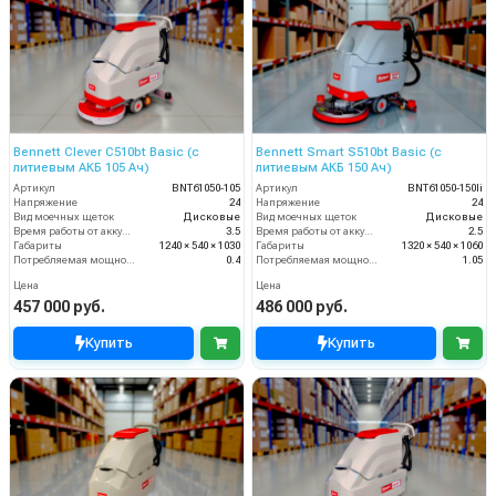
Bennett Clever C510bt Basic (с
Bennett Smart S510bt Basic (с
литиевым АКБ 105 Ач)
литиевым АКБ 150 Ач)
Артикул
BNT61050-105
Артикул
BNT61050-150li
Напряжение
24
Напряжение
24
Вид моечных щеток
Дисковые
Вид моечных щеток
Дисковые
Время работы от аккумуляторов (ч)
3.5
Время работы от аккумуляторов (ч)
2.5
Габариты
1240 × 540 × 1030
Габариты
1320 × 540 × 1060
Потребляемая мощность (кВт)
0.4
Потребляемая мощность (кВт)
1.05
Цена
Цена
457 000 руб.
486 000 руб.
Купить
Купить