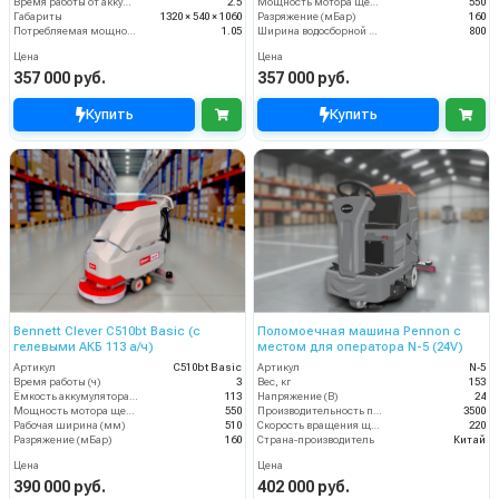
Время работы от аккумуляторов (ч)
2.5
Мощность мотора щеток
550
Габариты
1320 × 540 × 1060
Разряжение (мБар)
160
Потребляемая мощность (кВт)
1.05
Ширина водосборной рейки
800
Цена
Цена
357 000 руб.
357 000 руб.
Купить
Купить
Bennett Clever C510bt Basic (с
Поломоечная машина Pennon с
гелевыми АКБ 113 а/ч)
местом для оператора N-5 (24V)
Артикул
C510bt Basic
Артикул
N-5
Время работы (ч)
3
Вес, кг
153
Ёмкость аккумулятора (Ач)
113
Напряжение (В)
24
Мощность мотора щеток
550
Производительность по площади (м2/ч)
3500
Рабочая ширина (мм)
510
Скорость вращения щётки (об/мин)
220
Разряжение (мБар)
160
Страна-производитель
Китай
Цена
Цена
390 000 руб.
402 000 руб.