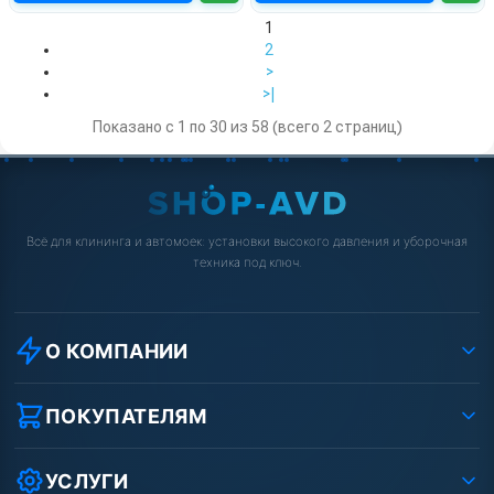
1
2
>
>|
Показано с 1 по 30 из 58 (всего 2 страниц)
Всё для клининга и автомоек: установки высокого давления и уборочная
техника под ключ.
О КОМПАНИИ
О компании
Реквизиты ООО «Шоп АВД»
ПОКУПАТЕЛЯМ
Защита данных клиента
Как заказать?
Условия соглашения
Оплата
УСЛУГИ