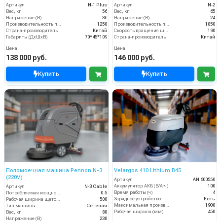
Артикул
N-1 Plus
Артикул
N-2
Вес, кг
56
Вес, кг
65
Напряжение (В)
36
Напряжение (В)
24
Производительность по площади (м2/ч)
1250
Производительность по площади (м2/ч)
1850
Страна-производитель
Китай
Скорость вращения щётки (об/мин)
190
Габариты (ДхШхВ)
70*45*109
Страна-производитель
Китай
Цена
Цена
138 000 руб.
146 000 руб.
Купить
Купить
Поломоечная машина Pennon N-3
Velargos 410 Lithium B45
(220V)
Артикул
AN 600550
Аккумулятор АКБ (В/А·ч)
100
Артикул
N-3 Cable
Время работы (ч)
4
Потребляемая мощность (кВт)
0.5
Зарядное устройство
Есть
Рабочая ширина щеток (мм)
500
Максимальная производительность (кв.м/час)
1900
Тип машины
Сетевая
Рабочая ширина (мм)
450
Вес, кг
80
Напряжение (В)
230