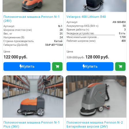
Поломоечная машина Pennon N-1
Velargos 400 Lithium B40
(24V)
Артикул
AN 600450
Аккумулятор АКБ (В/А·ч)
50
Артикул
N-1
Время работы (ч)
3
Ширина очистки (см)
28
Зарядное устройство
Есть
Вес, кг
29
Максимальная производительность (кв.м/час)
1700
Напряжение (В)
24
Рабочая ширина (мм)
400
Страна-производитель
Китай
Габариты (ДхШхВ)
584*401*1044
Цена
Цена
122 000 руб.
128 000 руб.
139 000 руб.
Купить
Купить
Поломоечная машина Pennon N-1
Поломоечная машина Pennon N-2
Plus (36V)
Батарейная версия (24V)