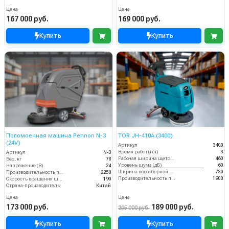
Цена
Цена
167 000 руб.
169 000 руб.
Купить
Купить
Поломоечная машина Pennon N-3
TOR JH-410A (3400)
(24V)
Артикул
3400
Время работы (ч)
3
Артикул
N-3
Рабочая ширина щеток (мм)
460
Вес, кг
78
Уровень шума (дБ)
60
Напряжение (В)
24
Ширина водосборной рейки
780
Производительность по площади (м2/ч)
2250
Производительность по площади (м2/ч)
1900
Скорость вращения щётки (об/мин)
190
Страна-производитель
Китай
Цена
Цена
173 000 руб.
189 000 руб.
205 000 руб.
Купить
Купить