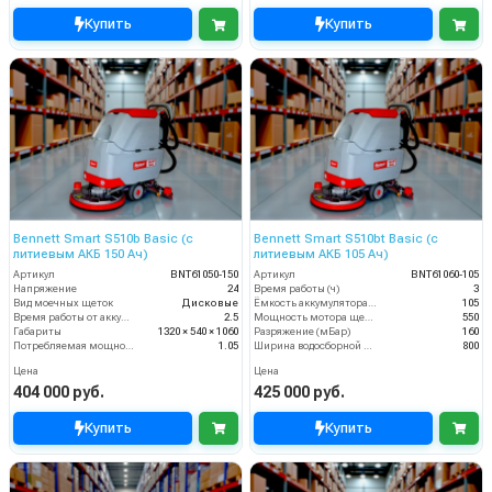
Купить
Купить
Bennett Smart S510b Basic (с
Bennett Smart S510bt Basic (с
литиевым АКБ 150 Ач)
литиевым АКБ 105 Ач)
Артикул
BNT61050-150
Артикул
BNT61060-105
Напряжение
24
Время работы (ч)
3
Вид моечных щеток
Дисковые
Ёмкость аккумулятора (Ач)
105
Время работы от аккумуляторов (ч)
2.5
Мощность мотора щеток
550
Габариты
1320 × 540 × 1060
Разряжение (мБар)
160
Потребляемая мощность (кВт)
1.05
Ширина водосборной рейки
800
Цена
Цена
404 000 руб.
425 000 руб.
Купить
Купить