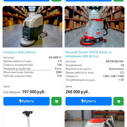
Velargos B50 Lithium
Bennett Smart S510b Basic (с
литиевым АКБ 60 Ач)
Артикул
AN 600111
Время работы от аккумуляторов (ч)
3.5
Артикул
BNT61050-50li
Ёмкость аккумулятора (Ач)
100
Напряжение
24
Зарядное устройство
Есть
Вид моечных щеток
Дисковые
Максимальная производительность (кв.м/час)
2000
Время работы от аккумуляторов (ч)
2.5
Рабочая ширина (мм)
510
Габариты
1320 × 540 × 1060
Потребляемая мощность (кВт)
1.05
Цена
Цена
197 000 руб.
266 000 руб.
213 000 руб.
Купить
Купить