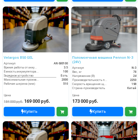
Velargos B50 GEL
Поломоечная машина Pennon N-3
(24V)
Артикул
AN 600100
Время работы от аккумуляторов (ч)
3.5
Артикул
N-3
Ёмкость аккумулятора (Ач)
100
Вес, кг
78
Зарядное устройство
Есть
Напряжение (В)
24
Максимальная производительность (кв.м/час)
2000
Производительность по площади (м2/ч)
2250
Рабочая ширина (мм)
510
Скорость вращения щётки (об/мин)
190
Страна-производитель
Китай
Цена
Цена
169 000 руб.
173 000 руб.
184 000 руб.
Купить
Купить