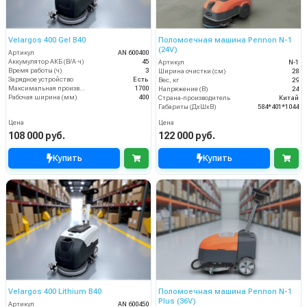
Velargos 400 Gel B40
Поломоечная машина Pennon N-1
(24V)
Артикул
AN 600400
Аккумулятор АКБ (В/А·ч)
45
Артикул
N-1
Время работы (ч)
3
Ширина очистки (см)
28
Зарядное устройство
Есть
Вес, кг
29
Максимальная производительность (кв.м/час)
1700
Напряжение (В)
24
Рабочая ширина (мм)
400
Страна-производитель
Китай
Габариты (ДхШхВ)
584*401*1044
Цена
Цена
108 000 руб.
122 000 руб.
Купить
Купить
Velargos 400 Lithium B40
Поломоечная машина Pennon N-1
Plus (36V)
Артикул
AN 600450