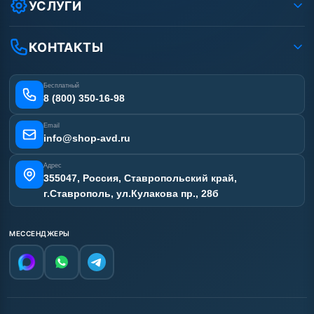
Оплата
УСЛУГИ
Вакансии
Доставка
Ремонт АВД
Рассрочка
Гарантия
Сертификаты
КОНТАКТЫ
Статьи
Лизинг
Наши работы
Получить скидку
Отзывы наших клиентов
Бесплатный
Карта сайта
8 (800) 350-16-98
Email
info@shop-avd.ru
Адрес
355047, Россия, Ставропольский край,
г.Ставрополь, ул.Кулакова пр., 28б
МЕССЕНДЖЕРЫ