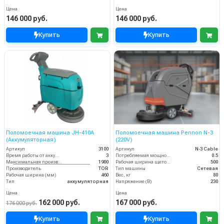
Цена
Цена
146 000 руб.
146 000 руб.
Купить
Купить
Поломоечная машина JH-410A
Поломоечная машина Pennon N-3
(Аккумуляторная)
(220V)
Артикул
3100
Артикул
N-3 Cable
Время работы от аккумуляторов (ч)
3
Потребляемая мощность (кВт)
0.5
Максимальная производительность (кв.м/час)
1900
Рабочая ширина щеток (мм)
500
Производитель
TOR
Тип машины
Сетевая
Рабочая ширина (мм)
460
Вес, кг
80
Тип
аккумуляторная
Напряжение (В)
230
Цена
Цена
162 000 руб.
167 000 руб.
176 000 руб.
Купить
Купить