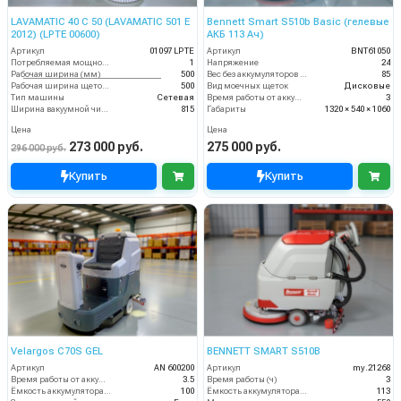
LAVAMATIC 40 C 50 (LAVAMATIC 501 E
Bennett Smart S510b Basic (гелевые
2012) (LPTE 00600)
АКБ 113 Ач)
Артикул
01097 LPTE
Артикул
BNT61050
Потребляемая мощность (кВт)
1
Напряжение
24
Рабочая ширина (мм)
500
Вес без аккумуляторов (кг)
85
Рабочая ширина щеток (мм)
500
Вид моечных щеток
Дисковые
Тип машины
Сетевая
Время работы от аккумуляторов (ч)
3
Ширина вакуумной чистки (мм)
815
Габариты
1320 × 540 × 1060
Цена
Цена
273 000 руб.
275 000 руб.
296 000 руб.
Купить
Купить
Velargos C70S GEL
BENNETT SMART S510B
Артикул
AN 600200
Артикул
my.21268
Время работы от аккумуляторов (ч)
3.5
Время работы (ч)
3
Ёмкость аккумулятора (Ач)
100
Ёмкость аккумулятора (Ач)
113