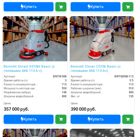
Купить
Купить
Bennett Smart S510bt Basic (с
Bennett Clever C510b Basic (с
гелевыми АКБ 113 А ч)
гелевыми АКБ 113 Ач)
Артикул
BNT61060
Артикул
BNT62060-113
Время работы (ч)
3
Время работы (ч)
3.5
Ёмкость аккумулятора (Ач)
113
Ёмкость аккумулятора (Ач)
113
Мощность мотора щеток
550
Рабочая ширина (мм)
510
Разряжение (мБар)
160
Ширина водосборной рейки
800
Ширина водосборной рейки
800
Вес, кг
155
Цена
Цена
357 000 руб.
390 000 руб.
Купить
Купить