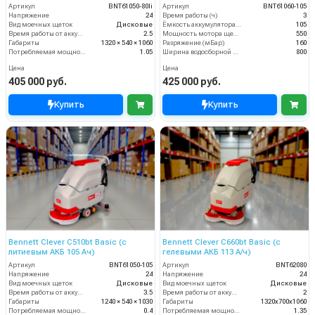
Артикул
BNT61050-80li
Артикул
BNT61060-105
Напряжение
24
Время работы (ч)
3
Вид моечных щеток
Дисковые
Ёмкость аккумулятора (Ач)
105
Время работы от аккумуляторов (ч)
2.5
Мощность мотора щеток
550
Габариты
1320 × 540 × 1060
Разряжение (мБар)
160
Потребляемая мощность (кВт)
1.05
Ширина водосборной рейки
800
Цена
Цена
405 000 руб.
425 000 руб.
Купить
Купить
Bennett Clever C510bt Basic (с
Bennett Clever C660bt Basic (с
литиевым АКБ 105 Ач)
гелевыми АКБ 113 А/ч)
Артикул
BNT61050-105
Артикул
BNT62080
Напряжение
24
Напряжение
24
Вид моечных щеток
Дисковые
Вид моечных щеток
Дисковые
Время работы от аккумуляторов (ч)
3.5
Время работы от аккумуляторов (ч)
2
Габариты
1240 × 540 × 1030
Габариты
1320х700х1060
Потребляемая мощность (кВт)
0.4
Потребляемая мощность (кВт)
1.35