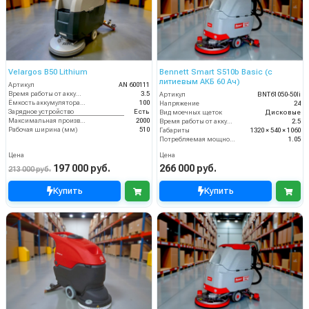
Velargos B50 Lithium
Bennett Smart S510b Basic (с
литиевым АКБ 60 Ач)
Артикул
AN 600111
Время работы от аккумуляторов (ч)
3.5
Артикул
BNT61050-50li
Ёмкость аккумулятора (Ач)
100
Напряжение
24
Зарядное устройство
Есть
Вид моечных щеток
Дисковые
Максимальная производительность (кв.м/час)
2000
Время работы от аккумуляторов (ч)
2.5
Рабочая ширина (мм)
510
Габариты
1320 × 540 × 1060
Потребляемая мощность (кВт)
1.05
Цена
Цена
197 000 руб.
266 000 руб.
213 000 руб.
Купить
Купить