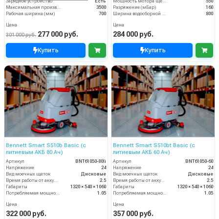
Зарядное устройство
Есть
Мощность мотора щеток
550
Максимальная производительность (кв.м/час)
3500
Разряжение (мБар)
160
Рабочая ширина (мм)
700
Ширина водосборной рейки
800
Цена
Цена
277 000 руб.
284 000 руб.
301 000 руб.
Купить
Купить
Bennett Smart S510b Basic (с
Bennett Smart S510bt Basic (с
литиевым АКБ 80 Ач)
литиевым АКБ 60 Ач)
Артикул
BNT61050-80li
Артикул
BNT61050-60
Напряжение
24
Напряжение
24
Вид моечных щеток
Дисковые
Вид моечных щеток
Дисковые
Время работы от аккумуляторов (ч)
2.5
Время работы от аккумуляторов (ч)
2.5
Габариты
1320 × 540 × 1060
Габариты
1320 × 540 × 1060
Потребляемая мощность (кВт)
1.05
Потребляемая мощность (кВт)
1.05
Цена
Цена
322 000 руб.
357 000 руб.