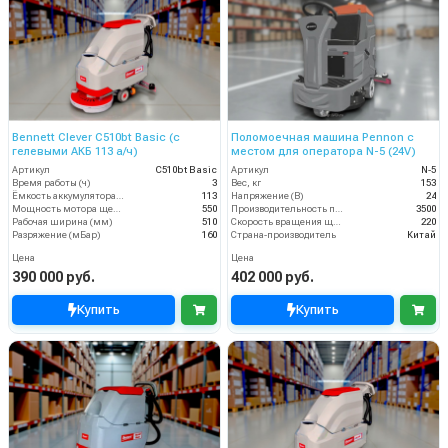
Bennett Clever C510bt Basic (с
Поломоечная машина Pennon с
гелевыми АКБ 113 а/ч)
местом для оператора N-5 (24V)
Артикул
C510bt Basic
Артикул
N-5
Время работы (ч)
3
Вес, кг
153
Ёмкость аккумулятора (Ач)
113
Напряжение (В)
24
Мощность мотора щеток
550
Производительность по площади (м2/ч)
3500
Рабочая ширина (мм)
510
Скорость вращения щётки (об/мин)
220
Разряжение (мБар)
160
Страна-производитель
Китай
Цена
Цена
390 000 руб.
402 000 руб.
Купить
Купить