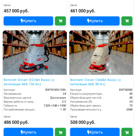
Цена
Цена
457 000 руб.
461 000 руб.
Купить
Купить
Bennett Smart S510bt Basic (с
Bennett Clever C660bt Basic (с
литиевым АКБ 150 Ач)
литиевым АКБ 80 Ач)
Артикул
BNT61050-150li
Артикул
BNT62080
Напряжение
24
Ёмкость аккумулятора (Ач)
80
Вид моечных щеток
Дисковые
Объем бака для чистой воды, л
60
Время работы от аккумуляторов (ч)
2.5
Напряжение (В)
24
Габариты
1320 × 540 × 1060
Объём бака для грязной воды (л)
70
Потребляемая мощность (кВт)
1.05
Производительность уборки (м2/час)
2640
Цена
Цена
486 000 руб.
508 000 руб.
Купить
Купить