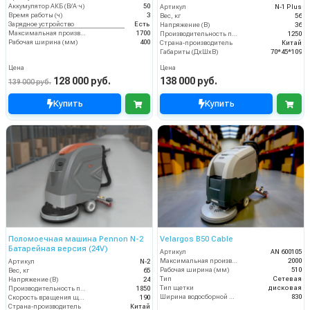
Аккумулятор АКБ (В/А·ч)
50
Артикул
N-1 Plus
Время работы (ч)
3
Вес, кг
56
Зарядное устройство
Есть
Напряжение (В)
36
Максимальная производительность (кв.м/час)
1700
Производительность по площади (м2/ч)
1250
Рабочая ширина (мм)
400
Страна-производитель
Китай
Габариты (ДхШхВ)
70*45*109
Цена
Цена
128 000 руб.
138 000 руб.
139 000 руб.
Купить
Купить
Поломоечная машина Pennon N-2
Velargos B50 Cable
Батарейная версия (24V)
Артикул
AN 600105
Максимальная производительность (кв.м/час)
2000
Артикул
N-2
Рабочая ширина (мм)
510
Вес, кг
65
Тип
Сетевая
Напряжение (В)
24
Тип щетки
дисковая
Производительность по площади (м2/ч)
1850
Ширина водосборной рейки
830
Скорость вращения щётки (об/мин)
190
Страна-производитель
Китай