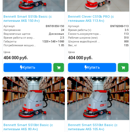
Bennett Smart S510b Basic (с
Bennett Clever C510b PRO (с
литиевым АКБ 150 Ач)
гелевыми АКБ 113 Ач)
Артикул
BNT61050-150
Артикул
BNT62060-113
Напряжение
24
Время работы (ч)
3.5
Вид моечных щеток
Дисковые
Ёмкость аккумулятора (Ач)
113
Время работы от аккумуляторов (ч)
2.5
Рабочая ширина (мм)
510
Габариты
1320 × 540 × 1060
Ширина водосборной рейки
800
Потребляемая мощность (кВт)
1.05
Вес, кг
155
Цена
Цена
404 000 руб.
404 000 руб.
Купить
Купить
Bennett Smart S510bt Basic (с
Bennett Smart S510bt Basic (с
литиевым АКБ 80 Ач)
литиевым АКБ 105 Ач)