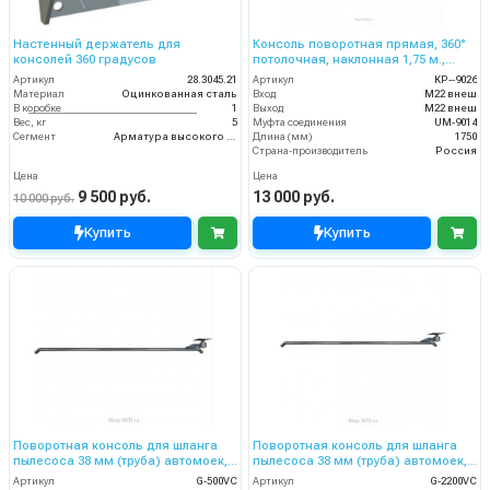
Настенный держатель для
Консоль поворотная прямая, 360°
консолей 360 градусов
потолочная, наклонная 1,75 м.,
муфта UM-9014
Артикул
28.3045.21
Артикул
KP--9026
Материал
Оцинкованная сталь
Вход
М22 внеш
В коробке
1
Выход
М22 внеш
Вес, кг
5
Муфта соединения
UM-9014
Сегмент
Арматура высокого давления
Длина (мм)
1750
Страна-производитель
Россия
Цена
Цена
9 500 руб.
13 000 руб.
10 000 руб.
Купить
Купить
Поворотная консоль для шланга
Поворотная консоль для шланга
пылесоса 38 мм (труба) автомоек,
пылесоса 38 мм (труба) автомоек,
0.5 м, нерж. сталь
2.2 м, нерж. сталь
Артикул
G-500VC
Артикул
G-2200VC