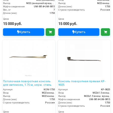
Выход
M22 (внешний вращающийся)
Выход
M22 внеш.
Муфта соединения
UM-9014+UM-9015
Длина (мм)
1750
Вес, кг
7
Страна-производитель
Россия
Длина (мм)
1750
Цена
Цена
15 000 руб.
15 000 руб.
Купить
Купить
Потолочная поворотная консоль
Консоль поворотная прямая KP-
для автомоек, 1.75 м, нерж. сталь
9025
Артикул
KON-1750
Артикул
KP-9025
Вход
M22 внеш.
Вход
M22x1.5 внеш.
Выход
M22 внеш.
Выход
M22x1.5 внеш. вращ.
Длина (мм)
1750
Муфта соединения
UM-9014+UM-9015
Страна-производитель
Россия
Длина (мм)
1750
Страна-производитель
Россия
Цена
Цена