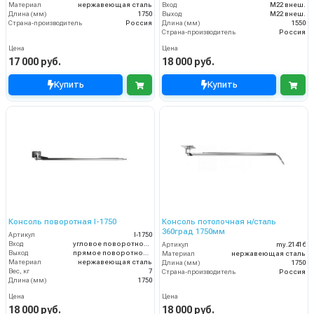
Материал
нержавеющая сталь
Вход
M22 внеш.
Длина (мм)
1750
Выход
M22 внеш.
Страна-производитель
Россия
Длина (мм)
1550
Страна-производитель
Россия
Цена
Цена
17 000 руб.
18 000 руб.
Купить
Купить
Консоль поворотная I-1750
Консоль потолочная н/сталь
360град 1750мм
Артикул
I-1750
Вход
угловое поворотное соединение — PA
Артикул
my.21416
Выход
прямое поворотное соединение — R+M
Материал
нержавеющая сталь
Материал
нержавеющая сталь
Длина (мм)
1750
Вес, кг
7
Страна-производитель
Россия
Длина (мм)
1750
Цена
Цена
18 000 руб.
18 000 руб.