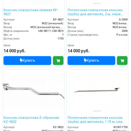
Консоль поворотная прямая KP-
Потолочная поворотная консоль
9027
(труба) для автомоек, 2 м, нерж.
сталь
Артикул
KP-9027
Артикул
G-2000
Вход
M22 (внешний)
Вход
M22 внеш.
Выход
M22 (внешний вращающийся)
Выход
M22 внеш.
Муфта соединения
UM-9017 + UM-9015
Длина (мм)
2000
Вес, кг
7
Страна-производитель
Россия
Длина (мм)
1750
Цена
Цена
14 000 руб.
14 000 руб.
Купить
Купить
Консоль поворотная Z-образная
Потолочная поворотная консоль
KZ-9022
(труба) для автомоек, 1.75 м, нерж.
сталь
Артикул
KZ-9022
Артикул
KONT-1750
Вход
M22 (внешний)
Вход
M22 внеш.