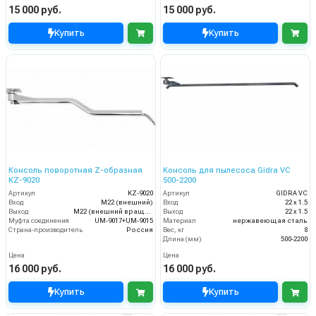
15 000 руб.
15 000 руб.
Купить
Купить
Консоль поворотная Z-образная
Консоль для пылесоса Gidra VC
KZ-9020
500-2200
Артикул
KZ-9020
Артикул
GIDRA VC
Вход
M22 (внешний)
Вход
22 х 1.5
Выход
M22 (внешний вращающийся)
Выход
22 х 1.5
Муфта соединения
UM-9017+UM-9015
Материал
нержавеющая сталь
Страна-производитель
Россия
Вес, кг
8
Длина (мм)
500-2200
Цена
Цена
16 000 руб.
16 000 руб.
Купить
Купить