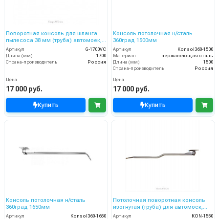
Поворотная консоль для шланга
Консоль потолочная н/сталь
пылесоса 38 мм (труба) автомоек,
360град 1500мм
1.7 м, нерж. сталь
Артикул
G-1700VC
Артикул
Konsol360-1500
Длина (мм)
1700
Материал
нержавеющая сталь
Страна-производитель
Россия
Длина (мм)
1500
Страна-производитель
Россия
Цена
Цена
17 000 руб.
17 000 руб.
Купить
Купить
Консоль потолочная н/сталь
Потолочная поворотная консоль
360град 1650мм
изогнутая (труба) для автомоек,
1.55 м, нерж. сталь
Артикул
Konsol360-1650
Артикул
KON-1550