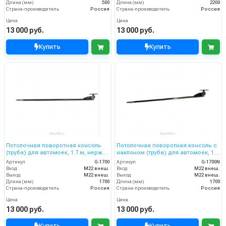
Длина (мм)
500
Длина (мм)
2200
Страна-производитель
Россия
Страна-производитель
Россия
Цена
Цена
13 000 руб.
13 000 руб.
Купить
Купить
Потолочная поворотная консоль
Потолочная поворотная консоль c
(труба) для автомоек, 1.7 м, нерж.
наклоном (труба) для автомоек, 1.7
сталь
м, нерж. сталь
Артикул
G-1700
Артикул
G-1700N
Вход
M22 внеш.
Вход
M22 внеш.
Выход
M22 внеш.
Выход
M22 внеш.
Длина (мм)
1700
Длина (мм)
1700
Страна-производитель
Россия
Страна-производитель
Россия
Цена
Цена
13 000 руб.
13 000 руб.
Купить
Купить