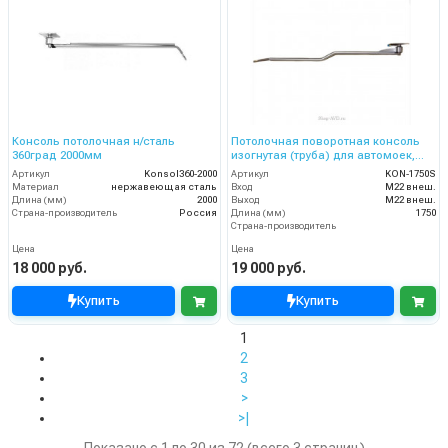
Консоль потолочная н/сталь
Потолочная поворотная консоль
360град 2000мм
изогнутая (труба) для автомоек,
1.75 м, нерж. сталь
Артикул
Konsol360-2000
Артикул
KON-1750S
Материал
нержавеющая сталь
Вход
M22 внеш.
Длина (мм)
2000
Выход
M22 внеш.
Страна-производитель
Россия
Длина (мм)
1750
Страна-производитель
Цена
Цена
18 000 руб.
19 000 руб.
Купить
Купить
1
2
3
>
>|