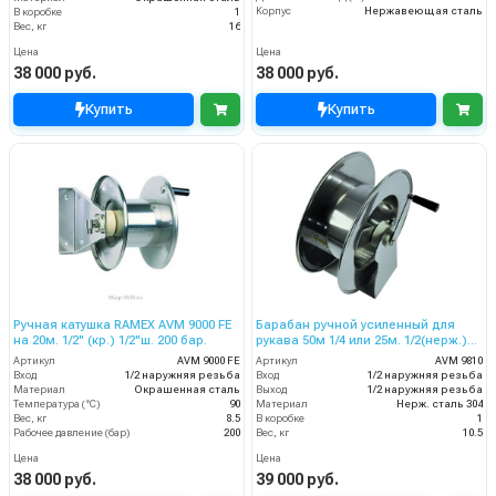
Корпус
Нержавеющая сталь
В коробке
1
Вес, кг
16
Цена
Цена
38 000 руб.
38 000 руб.
Купить
Купить
Ручная катушка RAMEX AVM 9000 FE
Барабан ручной усиленный для
на 20м. 1/2" (кр.) 1/2"ш. 200 бар.
рукава 50м 1/4 или 25м. 1/2(нерж.)
1/2ш.1/2ш. 200 бар.
Артикул
AVM 9000 FE
Артикул
AVM 9810
Вход
1/2 наружняя резьба
Вход
1/2 наружняя резьба
Материал
Окрашенная сталь
Выход
1/2 наружняя резьба
Температура (°C)
90
Материал
Нерж. сталь 304
Вес, кг
8.5
В коробке
1
Рабочее давление (бар)
200
Вес, кг
10.5
Цена
Цена
38 000 руб.
39 000 руб.