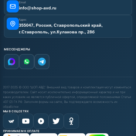
Email
info@shop-avd.ru
Адрес
355047, Россия, Ставропольский край,
г.Ставрополь, ул.Кулакова пр., 28б
МЕССЕНДЖЕРЫ
2017-2025 © ООО "ШОП АВД". Внешний вид товаров и комплектация могут изменяться
производителем. Сайт носит исключительно информационный характер и ни при
каких условиях не является публичной офертой, определяемой положениями Статьи
437 (2) ГК РФ. Заполняя формы на сайте, Вы подтверждаете возможность их
обработки.
МЫ В СОЦСЕТЯХ
ПРИНИМАЕМ К ОПЛАТЕ