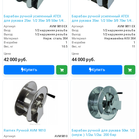
Барабан ручной усиленный ATEX
Барабан ручной усиленный ATEX
для рукава 25м. 1/2 35м 3/8 50м 1/4
для рукава 35м. 1/2 50м 3/8 70м 1/4
(нерж.) 1/2ш.1/2ш. 200 бар
(нерж.) 1/2ш.1/2ш. 200 бар
Артикул
AVM 9810 EX
Артикул
AVM 9811 EX
Вход
1/2 наружняя резьба
Вход
1/2 наружняя резьба
Выход
1/2 наружняя резьба
Выход
1/2 наружняя резьба
Материал
Нерж. сталь 304
Материал
Нержавейка AISI 304
В коробке
1
В коробке
1
Вес, кг
10.5
Вес, кг
11
Цена
Цена
42 000 руб.
44 000 руб.
Купить
Купить
Ramex Ручной AVM 9810
Барабан ручной для рукава 50м. 1/2
(нерж.) 1/2ш.1/2ш. 200 бар
Артикул
AVM9810