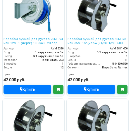
Барабан ручной для рукава 20м. 3/4
Барабан ручной для рукава 50м.3/8
или 12м. 1 (нерж) 1ш.3/4ш. 20 бар
или 35м. 1/2 (нерж.) 1/2ш.1/2ш. 600
бар
Артикул
AVM 9320
Артикул
AVM 9811 600
Вход
1 наружняя резьба
Вход
1/2 наружняя резьба
Выход
3/4 наружняя резьба
В коробке
1
Материал
Нерж. сталь 304
Вес, кг
11
В коробке
1
Габаритные размеры, мм
410x450x520
Вес, кг
12
Сегмент
Барабаны Ramex
Цена
Цена
42 000 руб.
42 000 руб.
Купить
Купить