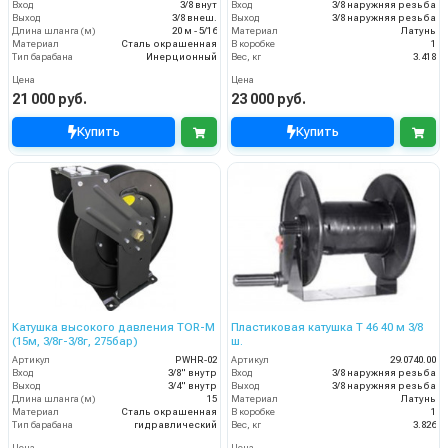
Вход
3/8 внут
Вход
3/8 наружняя резьба
Выход
3/8 внеш.
Выход
3/8 наружняя резьба
Длина шланга (м)
20 м - 5/16
Материал
Латунь
Материал
Сталь окрашенная
В коробке
1
Тип барабана
Инерционный
Вес, кг
3.418
Цена
Цена
21 000 руб.
23 000 руб.
Купить
Купить
Катушка высокого давления TOR-M
Пластиковая катушка T 46 40 м 3/8
(15м, 3/8г-3/8г, 275бар)
ш.
Артикул
PWHR-02
Артикул
29.0740.00
Вход
3/8" внутр
Вход
3/8 наружняя резьба
Выход
3/4" внутр
Выход
3/8 наружняя резьба
Длина шланга (м)
15
Материал
Латунь
Материал
Сталь окрашенная
В коробке
1
Тип барабана
гидравлический
Вес, кг
3.826