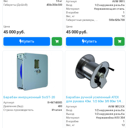
Вес
10 кг
Артикул
AVM 9919
Габариты (ДхШхВ)
450x350x500
Вход
1/2 наружняя резьба
Материал
Нержавеющая сталь
В коробке
1
Вес, кг
16
Габаритные размеры, мм
500x620x700
Цена
Цена
45 000 руб.
45 000 руб.
Купить
Купить
Барабан инерционный SoST-20
Барабан ручной усиленный ATEX
для рукава 43м. 1/2 60м 3/8 80м 1/4
Артикул
R+M740005
(нерж.) 1/2ш.1/2ш. 200 бар
Давление (бар)
400
Артикул
AVM 9812 EX
Страна-производитель
Италия
Вход
1/2 наружняя резьба
Выход
1/2 наружняя резьба
Материал
Нержавейка AISI 304
В коробке
1
Вес, кг
12