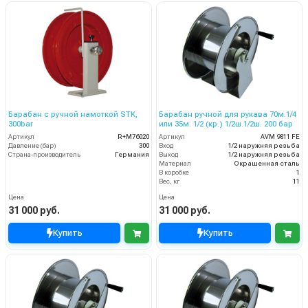
Барабан с ручной намоткой STK,
Барабан ручной для рукава 70м.1/4
300bar
или 35м. 1/2 (кр.) 1/2ш.1/2ш. 200 бар
Артикул
R+M76020
Артикул
AVM 9811 FE
Давление (бар)
300
Вход
1/2 наружняя резьба
Страна-производитель
Германия
Выход
1/2 наружняя резьба
Материал
Окрашенная сталь
В коробке
1
Вес, кг
11
Цена
Цена
31 000 руб.
31 000 руб.
Купить
Купить