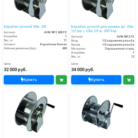
Барабан ручной 50м. 3/8
Барабан ручной для рукава дл. 43м
1/2 (кр.) 1/2ш.1/2 ш. 200 бар
Артикул
AVM 9811 600 FE
В коробке
1
Артикул
AVM 9812 FE
Вес, кг
11
Вход
1/2 наружняя резьба
Сегмент
Барабаны Ramex
Выход
1/2 наружняя резьба
Рабочее давление (бар)
600
Материал
Окрашенная сталь
В коробке
1
Вес, кг
12
Цена
Цена
32 000 руб.
34 000 руб.
Купить
Купить