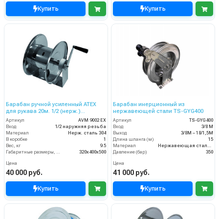
Купить
Купить
Барабан ручной усиленный ATEX
Барабан инерционный из
для рукава 20м. 1/2 (нерж.)
нержавеющей стали TS-GYG400
1/2ш.1/2ш. 200 бар
Артикул
AVM 9002 EX
Артикул
TS-GYG400
Вход
1/2 наружняя резьба
Вход
3/8 М
Материал
Нерж. сталь 304
Выход
3/8М – 18/1,5М
В коробке
1
Длина шланга (м)
15
Вес, кг
9.5
Материал
Нержавеющая сталь 304 (пищевая)
Габаритные размеры, мм
320x400x500
Давление (бар)
350
Цена
Цена
40 000 руб.
41 000 руб.
Купить
Купить