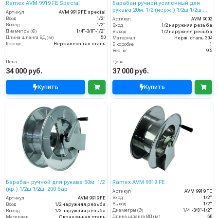
Ramex AVM 9919 FE Special
Барабан ручной усиленный для
рукава 20м. 1/2 (нерж.) 1/2ш.1/2ш.
Артикул
AVM 9919 FE special
200 бар
Вход
1/2”
Артикул
AVM 9002
Выход
1/2”
Вход
1/2 наружняя резьба
Диаметры (Ø)
1/4”-3/8”-1/2”
Выход
1/2 наружняя резьба
Длина шланга ВД (м)
50
Материал
Нерж. сталь 304
Корпус
Нержавеющая сталь
В коробке
1
Вес, кг
9.5
Цена
Цена
34 000 руб.
37 000 руб.
Купить
Купить
Барабан ручной для рукава 50м. 1/2
Ramex AVM 9919 FE
(кр.) 1/2ш.1/2ш. 200 бар
Артикул
AVM 9919 FE
Вход
1/2”
Артикул
AVM 9919 FE
Выход
1/2”
Вход
1/2 наружняя резьба
Диаметры (Ø)
1/4”-3/8”-1/2”
Выход
1/2 наружняя резьба
Длина шланга ВД (м)
50
Материал
Окрашенная сталь