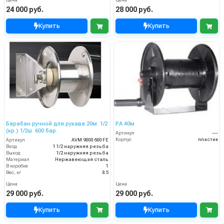
Цена
Цена
24 000 руб.
28 000 руб.
Купить
Купить
Барабан ручной для рукава 20м. 1/2
PA 40м
(кр.) 1/2ш. 600 бар.
Артикул
----
Корпус
пластик
Артикул
AVM 9000 600 FE
Вход
1 1/2 наружняя резьба
Выход
1/2 наружняя резьба
Материал
Нержавеющая сталь
В коробке
1
Вес, кг
8.5
Цена
Цена
29 000 руб.
29 000 руб.
Купить
Купить