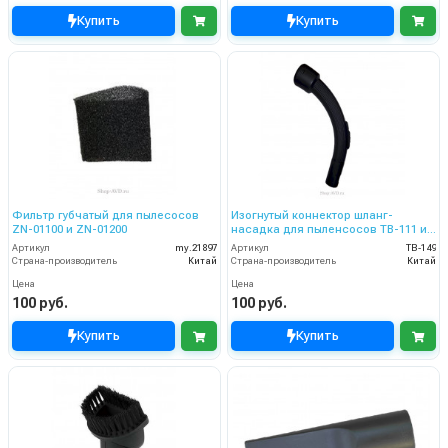
Купить
Купить
Фильтр губчатый для пылесосов
Изогнутый коннектор шланг-
ZN-01100 и ZN-01200
насадка для пыленсосов TB-111 и
TB-112
Артикул
my.21897
Артикул
TB-149
Страна-производитель
Китай
Страна-производитель
Китай
Цена
Цена
100 руб.
100 руб.
Купить
Купить