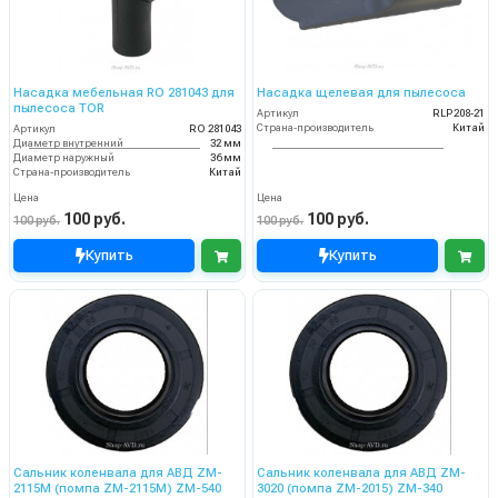
Насадка мебельная RO 281043 для
Насадка щелевая для пылесоса
пылесоса TOR
Артикул
RLP208-21
Страна-производитель
Китай
Артикул
RO 281043
Диаметр внутренний
32 мм
Диаметр наружный
36 мм
Страна-производитель
Китай
Цена
Цена
100 руб.
100 руб.
100 руб.
100 руб.
Купить
Купить
Сальник коленвала для АВД ZM-
Сальник коленвала для АВД ZM-
2115M (помпа ZM-2115M) ZM-540
3020 (помпа ZM-2015) ZM-340