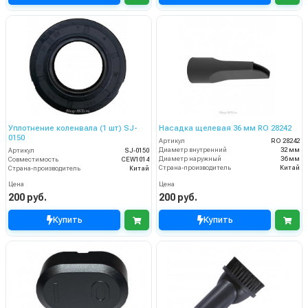
Уплотнение коленвала (1 шт) SJ-
Насадка щелевая 36 мм RO 28242
0150
Артикул
RO 28242
Диаметр внутренний
32 мм
Артикул
SJ-0150
Диаметр наружный
36 мм
Совместимость
CEW1014
Страна-производитель
Китай
Страна-производитель
Китай
Цена
Цена
200 руб.
200 руб.
Купить
Купить