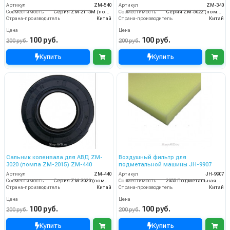
Артикул
ZM-540
Артикул
ZM-340
Совместимость
Серия ZM-2115M (помпа ZM-2115M).
Совместимость
Серия ZM-5022 (помпа HP-1821)
Страна-производитель
Китай
Страна-производитель
Китай
Цена
Цена
100 руб.
100 руб.
200 руб.
200 руб.
Купить
Купить
Сальник коленвала для АВД ZM-
Воздушный фильтр для
3020 (помпа ZM-2015) ZM-440
подметальной машины JH-9907
Артикул
ZM-440
Артикул
JH-9907
Совместимость
Серия ZM-3020 (помпа ZM-2015)
Совместимость
2055 Подметальная машина TOR JH-960TF с системой фильтрации
Страна-производитель
Китай
Страна-производитель
Китай
Цена
Цена
100 руб.
100 руб.
200 руб.
200 руб.
Купить
Купить