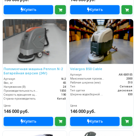
Купить
Купить
Поломоечная машина Pennon N-2
Velargos B50 Cable
Батарейная версия (24V)
Артикул
AN 600105
Максимальная производительность (кв.м/час)
2000
Артикул
N-2
Рабочая ширина (мм)
510
Вес, кг
65
Тип
Сетевая
Напряжение (В)
24
Тип щетки
дисковая
Производительность по площади (м2/ч)
1850
Ширина водосборной рейки
830
Скорость вращения щётки (об/мин)
190
Страна-производитель
Китай
Цена
Цена
146 000 руб.
146 000 руб.
Купить
Купить