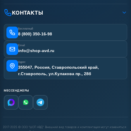
Доставка
Ремонт АВД
Рассрочка
Гарантия
Сертификаты
КОНТАКТЫ
Статьи
Лизинг
Наши работы
Получить скидку
Отзывы наших клиентов
Бесплатный
Карта сайта
8 (800) 350-16-98
Email
info@shop-avd.ru
Адрес
355047, Россия, Ставропольский край,
г.Ставрополь, ул.Кулакова пр., 28б
МЕССЕНДЖЕРЫ
2017-2025 © ООО "ШОП АВД". Внешний вид товаров и комплектация могут изменяться