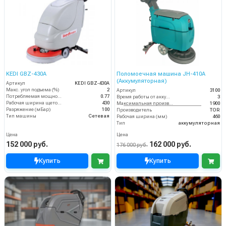
KEDI GBZ-430A
Поломоечная машина JH-410A
(Аккумуляторная)
Артикул
KEDI GBZ-430A
Макс. угол подъема (%)
2
Артикул
3100
Потребляемая мощность (кВт)
0.77
Время работы от аккумуляторов (ч)
3
Рабочая ширина щеток (мм)
430
Максимальная производительность (кв.м/час)
1900
Разряжение (мБар)
100
Производитель
TOR
Тип машины
Сетевая
Рабочая ширина (мм)
460
Тип
аккумуляторная
Цена
Цена
152 000 руб.
162 000 руб.
176 000 руб.
Купить
Купить