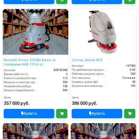
Bennett Smart S510bt Basic (с
Comac Antea 50 E
гелевыми АКБ 113 А ч)
Артикул
107980
Потребляемая мощность (кВт)
0.82
Артикул
BNT61060
Рабочая ширина щеток (мм)
500
Время работы (ч)
3
Тип машины
Сетевая
Ёмкость аккумулятора (Ач)
113
Уровень шума (дБ)
65
Мощность мотора щеток
550
Ширина всасывающей балки (мм)
755
Разряжение (мБар)
160
Ширина водосборной рейки
800
Цена
Цена
357 000 руб.
386 000 руб.
Купить
Купить