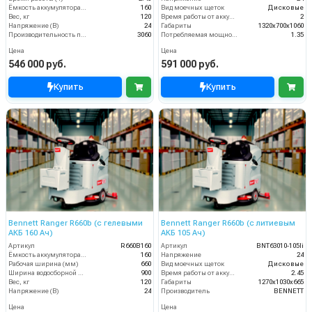
Ёмкость аккумулятора (Ач)
160
Вид моечных щеток
Дисковые
Вес, кг
120
Время работы от аккумуляторов (ч)
2
Напряжение (В)
24
Габариты
1320х700х1060
Производительность по площади (м2/ч)
3060
Потребляемая мощность (кВт)
1.35
Цена
Цена
546 000 руб.
591 000 руб.
Купить
Купить
Bennett Ranger R660b (с гелевыми
Bennett Ranger R660b (с литиевым
АКБ 160 Ач)
АКБ 105 Ач)
Артикул
R660B160
Артикул
BNT63010-105li
Ёмкость аккумулятора (Ач)
160
Напряжение
24
Рабочая ширина (мм)
660
Вид моечных щеток
Дисковые
Ширина водосборной рейки
900
Время работы от аккумуляторов (ч)
2.45
Вес, кг
120
Габариты
1270х1030х665
Напряжение (В)
24
Производитель
BENNETT
Цена
Цена