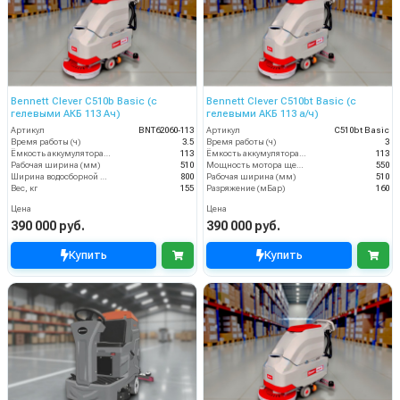
Bennett Clever C510b Basic (с
Bennett Clever C510bt Basic (с
гелевыми АКБ 113 Ач)
гелевыми АКБ 113 а/ч)
Артикул
BNT62060-113
Артикул
C510bt Basic
Время работы (ч)
3.5
Время работы (ч)
3
Ёмкость аккумулятора (Ач)
113
Ёмкость аккумулятора (Ач)
113
Рабочая ширина (мм)
510
Мощность мотора щеток
550
Ширина водосборной рейки
800
Рабочая ширина (мм)
510
Вес, кг
155
Разряжение (мБар)
160
Цена
Цена
390 000 руб.
390 000 руб.
Купить
Купить