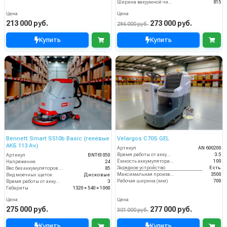
Ширина вакуумной чистки (мм)
815
Цена
Цена
213 000 руб.
273 000 руб.
296 000 руб.
Купить
Купить
Bennett Smart S510b Basic (гелевые
Velargos C70S GEL
АКБ 113 Ач)
Артикул
AN 600200
Время работы от аккумуляторов (ч)
3.5
Артикул
BNT61050
Ёмкость аккумулятора (Ач)
100
Напряжение
24
Зарядное устройство
Есть
Вес без аккумуляторов (кг)
85
Максимальная производительность (кв.м/час)
3500
Вид моечных щеток
Дисковые
Рабочая ширина (мм)
700
Время работы от аккумуляторов (ч)
3
Габариты
1320 × 540 × 1060
Цена
Цена
275 000 руб.
277 000 руб.
301 000 руб.
Купить
Купить