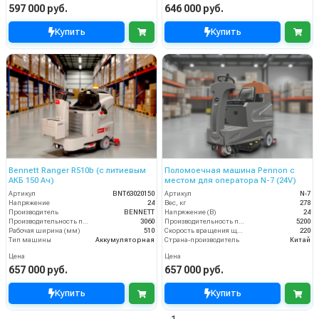
597 000 руб.
646 000 руб.
Купить
Купить
Bennett Ranger R510b (с литиевым
Поломоечная машина Pennon с
АКБ 150 Ач)
местом для оператора N-7 (24V)
Артикул
BNT63020150
Артикул
N-7
Напряжение
24
Вес, кг
278
Производитель
BENNETT
Напряжение (В)
24
Производительность по площади
3060
Производительность по площади (м2/ч)
5200
Рабочая ширина (мм)
510
Скорость вращения щётки (об/мин)
220
Тип машины
Аккумуляторная
Страна-производитель
Китай
Цена
Цена
657 000 руб.
657 000 руб.
Купить
Купить