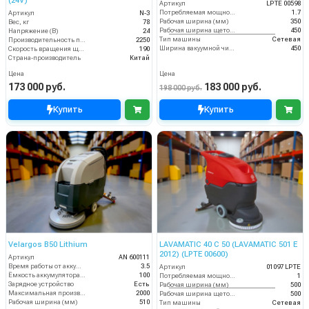
(24V)
Артикул
LPTE 00598
Потребляемая мощность (кВт)
1.7
Артикул
N-3
Рабочая ширина (мм)
350
Вес, кг
78
Рабочая ширина щеток (мм)
450
Напряжение (В)
24
Тип машины
Сетевая
Производительность по площади (м2/ч)
2250
Ширина вакуумной чистки (мм)
450
Скорость вращения щётки (об/мин)
190
Страна-производитель
Китай
Цена
Цена
173 000 руб.
183 000 руб.
198 000 руб.
Купить
Купить
Velargos B50 Lithium
LAVAMATIC 40 C 50 (LAVAMATIC 501 E
2012) (LPTE 00600)
Артикул
AN 600111
Время работы от аккумуляторов (ч)
3.5
Артикул
01097 LPTE
Ёмкость аккумулятора (Ач)
100
Потребляемая мощность (кВт)
1
Зарядное устройство
Есть
Рабочая ширина (мм)
500
Максимальная производительность (кв.м/час)
2000
Рабочая ширина щеток (мм)
500
Рабочая ширина (мм)
510
Тип машины
Сетевая