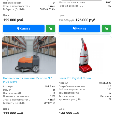
Максимальная производительность (кв.м/час)
1900
Напряжение (В)
24
Рабочая ширина (мм)
450
Страна-производитель
Китай
Габариты (ДхШхВ)
584*401*1044
Цена
Цена
122 000 руб.
126 000 руб.
136 000 руб.
Купить
Купить
Поломоечная машина Pennon N-1
Lavor Pro Crystal Clean
Plus (36V)
Артикул
8.501.0508
Потребляемая мощность (кВт)
1.5
Артикул
N-1 Plus
Рабочая ширина щеток (мм)
290
Вес, кг
56
Температура (°C)
90
Напряжение (В)
36
Тип машины
Сетевая
Производительность по площади (м2/ч)
1250
Уровень шума (дБ)
68
Страна-производитель
Китай
Габариты (ДхШхВ)
70*45*109
Цена
Цена
138 000 руб.
146 000 руб.