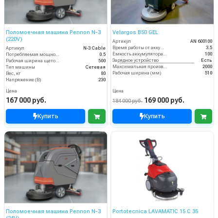
Поломоечная машина Pennon N-3
Velargos B50 GEL
(220V)
Артикул
AN 600100
Время работы от аккумуляторов (ч)
3.5
Артикул
N-3 Cable
Ёмкость аккумулятора (Ач)
100
Потребляемая мощность (кВт)
0.5
Зарядное устройство
Есть
Рабочая ширина щеток (мм)
500
Максимальная производительность (кв.м/час)
2000
Тип машины
Сетевая
Рабочая ширина (мм)
510
Вес, кг
80
Напряжение (В)
230
Цена
Цена
167 000 руб.
169 000 руб.
184 000 руб.
Купить
Купить
Поломоечная машина Pennon N-3
Portotecnica LAVAMATIC 15 C 35