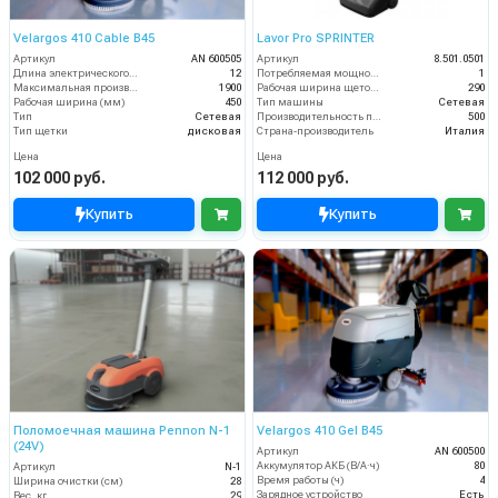
Velargos 410 Cable B45
Lavor Pro SPRINTER
Артикул
AN 600505
Артикул
8.501.0501
Длина электрического кабеля (м)
12
Потребляемая мощность (кВт)
1
Максимальная производительность (кв.м/час)
1900
Рабочая ширина щеток (мм)
290
Рабочая ширина (мм)
450
Тип машины
Сетевая
Тип
Сетевая
Производительность по площади (м2/ч)
500
Тип щетки
дисковая
Страна-производитель
Италия
Цена
Цена
102 000 руб.
112 000 руб.
Купить
Купить
Поломоечная машина Pennon N-1
Velargos 410 Gel B45
(24V)
Артикул
AN 600500
Аккумулятор АКБ (В/А·ч)
80
Артикул
N-1
Время работы (ч)
4
Ширина очистки (см)
28
Зарядное устройство
Есть
Вес, кг
29