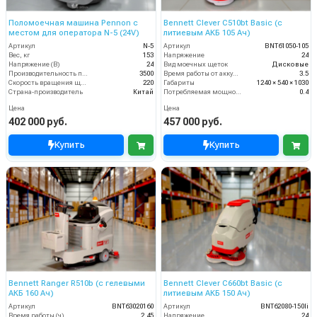
Поломоечная машина Pennon с
Bennett Clever C510bt Basic (с
местом для оператора N-5 (24V)
литиевым АКБ 105 Ач)
Артикул
N-5
Артикул
BNT61050-105
Вес, кг
153
Напряжение
24
Напряжение (В)
24
Вид моечных щеток
Дисковые
Производительность по площади (м2/ч)
3500
Время работы от аккумуляторов (ч)
3.5
Скорость вращения щётки (об/мин)
220
Габариты
1240 × 540 × 1030
Страна-производитель
Китай
Потребляемая мощность (кВт)
0.4
Цена
Цена
402 000 руб.
457 000 руб.
Купить
Купить
Bennett Ranger R510b (с гелевыми
Bennett Clever C660bt Basic (с
АКБ 160 Ач)
литиевым АКБ 150 Ач)
Артикул
BNT63020160
Артикул
BNT62080-150li
Время работы (ч)
2.45
Напряжение
24