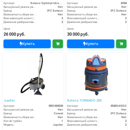
Артикул
Soteco Optimal Idro Lava
Артикул
8394
Бесшумный режим работы
Нет
Бесшумный режим работы
Нет
Бренд
IPC Soteco
Бренд
IPC Soteco
Возможность сбора жидкой грязи
Нет
Возможность сбора жидкой грязи
Нет
Всасывающий шланг (м)
2
Всасывающий шланг (м)
2
Давление разбрызгивания (бар)
2
Давление разбрызгивания (бар)
2
Цена
Цена
26 000 руб.
30 000 руб.
Купить
Купить
Jupiter
Soteco TORNADO 200
Артикул
9351000500
Артикул
05803 ASDO
Бесшумный режим работы
Нет
Бесшумный режим работы
Нет
Бренд
Comet
Бренд
IPC Soteco
Возможность сбора жидкой грязи
Нет
Возможность сбора жидкой грязи
Нет
Кол-во турбин
1
Всасывающий шланг (м)
2
Модель
Jupiter
Давление разбрызгивания (бар)
2