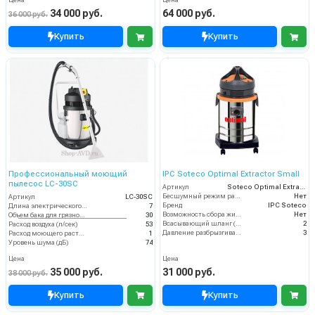
Цена
Цена
34 000 руб.
64 000 руб.
36 000 руб.
Купить
Купить
Профессиональный моющий
IPC Soteco Optimal Extractor Small
пылесос LC-30SC
Артикул
Soteco Optimal Extractor Small
Бесшумный режим работы
Нет
Артикул
LC-30SC
Бренд
IPC Soteco
Длина электрического кабеля (м)
7
Возможность сбора жидкой грязи
Нет
Объем бака для грязной воды, л
30
Всасывающий шланг (м)
2
Расход воздуха (л/сек)
53
Давление разбрызгивания (бар)
3
Расход моющего раствора (л/мин)
1
Уровень шума (дБ)
74
Цена
Цена
35 000 руб.
31 000 руб.
38 000 руб.
Купить
Купить