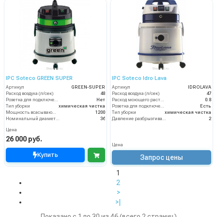
IPC Soteco GREEN SUPER
IPC Soteco Idro Lava
Артикул
GREEN-SUPER
Артикул
IDROLAVA
Расход воздуха (л/сек)
48
Расход воздуха (л/сек)
47
Розетка для подключения инструмента
Нет
Расход моющего раствора (л/мин)
0.8
Тип уборки
химическая чистка
Розетка для подключения инструмента
Есть
Мощность всасывающей турбины (Вт)
1200
Тип уборки
химическая чистка
Номинальный диаметр принадлежностей (мм)
36
Давление разбрызгивания моющего раствора (бар)
2
Цена
26 000 руб.
Цена
Купить
Запрос цены
1
2
>
>|
Показано с 1 по 30 из 46 (всего 2 страниц)