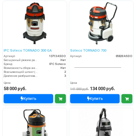
IPC Soteco TORNADO 300 GA
Soteco TORNADO 700
Артикул
13713 ASDO
Артикул
05820 ASDO
Бесшумный режим работы
Нет
Бренд
IPC Soteco
Возможность сбора жидкой грязи
Нет
Всасывающий шланг (м)
2
Давление разбрызгивания (бар)
3
Цена
Цена
58 000 руб.
134 000 руб.
141 000 руб.
Купить
Купить