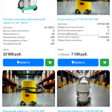
Профессиональный моющий
Водопылесос TOR EXTRA 200
пылесос AC-30CS
Артикул
EXTRA 200
Воздушный поток (л/сек)
36
Артикул
AC-30CS
Длина всасывающего шланга (м)
3
Длина электрического кабеля (м)
8
Длина кабеля (м)
4.5
Объем бака (л)
30
Класс фильтрации
L (3 мкм)
Разряжение (мБар)
230
Объем бака пылесоса
20
Расход воздуха (л/сек)
53
Напряжение (В)
220
Цена
Цена
22 000 руб.
7 100 руб.
7 700 руб.
Купить
Купить
Моющий пылесос TOR RL208
Моющий пылесос TOR RL208 GR