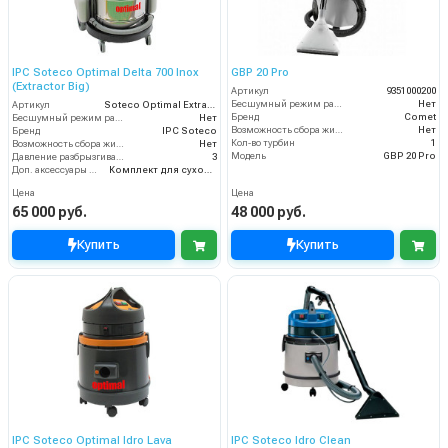
IPC Soteco Optimal Delta 700 Inox
GBP 20 Pro
(Extractor Big)
Артикул
9351000200
Бесшумный режим работы
Нет
Артикул
Soteco Optimal Extractor Big
Бренд
Comet
Бесшумный режим работы
Нет
Возможность сбора жидкой грязи
Нет
Бренд
IPC Soteco
Кол-во турбин
1
Возможность сбора жидкой грязи
Нет
Модель
GBP 20 Pro
Давление разбрызгивания (бар)
3
Доп. аксессуары (опция)
Комплект для сухой уборки
Цена
Цена
65 000 руб.
48 000 руб.
Купить
Купить
IPC Soteco Optimal Idro Lava
IPC Soteco Idro Clean