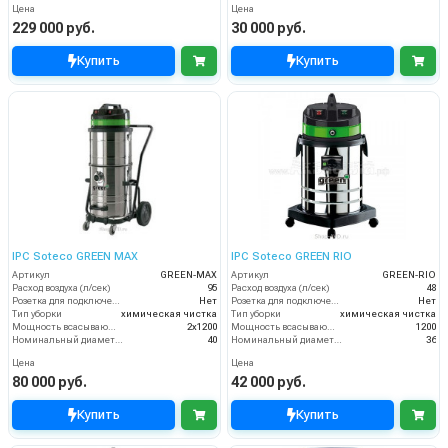
Цена
Цена
229 000 руб.
30 000 руб.
Купить
Купить
IPC Soteco GREEN MAX
IPC Soteco GREEN RIO
Артикул
GREEN-MAX
Артикул
GREEN-RIO
Расход воздуха (л/сек)
95
Расход воздуха (л/сек)
48
Розетка для подключения инструмента
Нет
Розетка для подключения инструмента
Нет
Тип уборки
химическая чистка
Тип уборки
химическая чистка
Мощность всасывающей турбины (Вт)
2х1200
Мощность всасывающей турбины (Вт)
1200
Номинальный диаметр принадлежностей (мм)
40
Номинальный диаметр принадлежностей (мм)
36
Цена
Цена
80 000 руб.
42 000 руб.
Купить
Купить