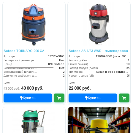
Soteco TORNADO 200 GA
Soteco AS 1/23 W&D - пылеводосос
Артикул
13712 ASDO
Артикул
13949 ASDO (зам. 09609 ASDO)
Бесшумный режим работы
Нет
Кол-во турбин
1
Бренд
IPC Soteco
Объем бака (л)
23
Возможность сбора жидкой грязи
Нет
Расход воздуха (л/сек)
59
Всасывающий шланг (м)
2
Тип уборки
Сухая и сбор жидкостей
Давление разбрызгивания (бар)
2
Уровень шума (дБ)
69
Цена
Цена
40 000 руб.
22 000 руб.
43 000 руб.
Купить
Купить