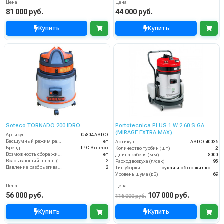
Цена
Цена
81 000 руб.
44 000 руб.
Купить
Купить
Soteco TORNADO 200 IDRO
Portotecnica PLUS 1 W 2 60 S GA
(MIRAGE EXTRA MAX)
Артикул
05804 ASDO
Бесшумный режим работы
Нет
Артикул
ASDO 40036
Бренд
IPC Soteco
Количество турбин (шт)
2
Возможность сбора жидкой грязи
Нет
Длина кабеля (мм)
8000
Всасывающий шланг (м)
2
Расход воздуха (л/сек)
95
Давление разбрызгивания (бар)
2
Тип уборки
сухая и сбор жидкостей
Уровень шума (дБ)
69
Цена
Цена
56 000 руб.
107 000 руб.
116 000 руб.
Купить
Купить