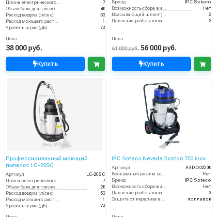
Бренд
IPC Soteco
Длина электрического кабеля (м)
7
Возможность сбора жидкой грязи
Нет
Объем бака для грязной воды, л
40
Всасывающий шланг (м)
2
Расход воздуха (л/сек)
53
Давление разбрызгивания (бар)
3
Расход моющего раствора (л/мин)
1
Уровень шума (дБ)
74
Цена
Цена
38 000 руб.
56 000 руб.
61 000 руб.
Купить
Купить
Профессиональный моющий
IPC Soteco Nevada Boston 700 inox
пылесос LC-20SC
Артикул
ASDO02200
Бесшумный режим работы
Нет
Артикул
LC-20SC
Бренд
IPC Soteco
Длина электрического кабеля (м)
7
Возможность сбора жидкой грязи
Нет
Объем бака для грязной воды, л
20
Давление разбрызгивания (бар)
3
Расход воздуха (л/сек)
53
Защита от перелива воды
поплавок
Расход моющего раствора (л/мин)
1
Уровень шума (дБ)
74