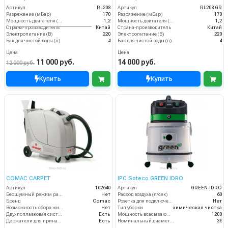
Артикул
RL208
Артикул
RL208 GR
Разряжение (мБар)
170
Разряжение (мБар)
170
Мощность двигателя (кВт)
1,2
Мощность двигателя (кВт)
1,2
Страна-производитель
Китай
Страна-производитель
Китай
Электропитание (В)
220
Электропитание (В)
220
Бак для чистой воды (л)
4
Бак для чистой воды (л)
4
Цена
Цена
11 000 руб.
14 000 руб.
12 000 руб.
Купить
Купить
COMAC CARPET
IPC Soteco GREEN IDRO
Артикул
102640
Артикул
GREEN-IDRO
Бесшумный режим работы
Нет
Расход воздуха (л/сек)
60
Бренд
Comac
Розетка для подключения инструмента
Нет
Возможность сбора жидкой грязи
Нет
Тип уборки
химическая чистка
Двухпоплавковая система
Есть
Мощность всасывающей турбины (Вт)
1200
Держатели для принадлежностей
Есть
Номинальный диаметр принадлежностей (мм)
36