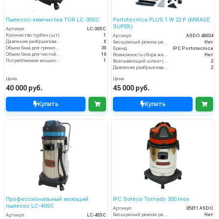
Пылесос-химчистка TOR LC-30SC
Portotecnica PLUS 1 W 22 P (MIRAGE
SUPER)
Артикул
LC-30SC
Количество турбин (шт)
1
Артикул
ASDO 40034
Давление разбрызгивания (бар)
6
Бесшумный режим работы
Нет
Объем бака для грязной воды, л
30
Бренд
IPC Portotecnica
Объем бака для чистой воды, л
10
Возможность сбора жидкой грязи
Нет
Потребляемая мощность (кВт)
1
Всасывающий шланг (м)
2
Давление разбрызгивания (бар)
2
Цена
Цена
40 000 руб.
45 000 руб.
Купить
Купить
Профессиональный моющий
IPC Soteco Tornado 300 Inox
пылесос LC-40SC
Артикул
05811 ASDO
Бесшумный режим работы
Нет
Артикул
LC-40SC