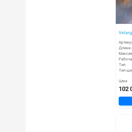
Velarg
Артику
Рабоча
Тип
Тип ще
Цена
102 