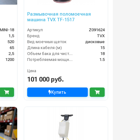
Размывочная поломоечная
машина TVX TF-1517
MINI-18
Артикул
Z091624
1,5
Бренд
TVX
520
Вид моечных щеток
дисковые
65
Длина кабеля (м)
15
2,5
Объем бака для чистой воды, л
18
1200
Потребляемая мощность (кВт)
1.5
Цена
101 000 руб.
Купить