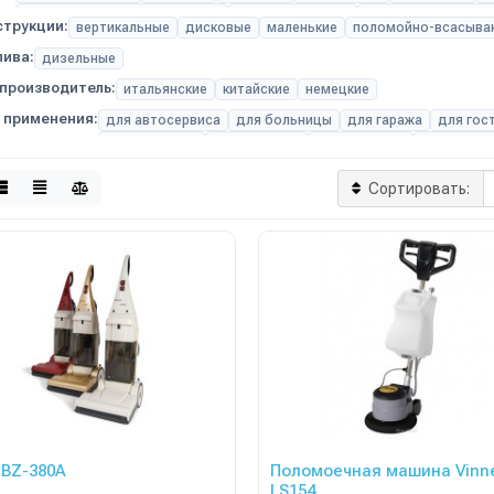
с литиевыми аккумуляторами
с нагревом воды
профессиональны
струкции:
вертикальные
дисковые
маленькие
поломойно-всасыв
лива:
дизельные
производитель:
итальянские
китайские
немецкие
 применения:
для автосервиса
для больницы
для гаража
для гос
для квартиры
для клининга
для магазина
для офиса
для пешего оператора
для производственных помеще
для спортивных залов
для торговых центров
для шк
Сортировать:
GBZ-380A
Поломоечная машина Vinn
LS154