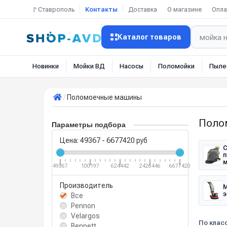
🚩Ставрополь
Контакты
Доставка
О магазине
Опла
Каталог товаров
Новинки
Мойки ВД
Насосы
Поломойки
Пыле
Поломоечные машины
Поло
Параметры подбора
Цена:
49367
-
6677420
руб
С
п
49367
100197
624442
2426446
6677420
Производитель
М
э
Все
Pennon
Velargos
По класс
Bennett