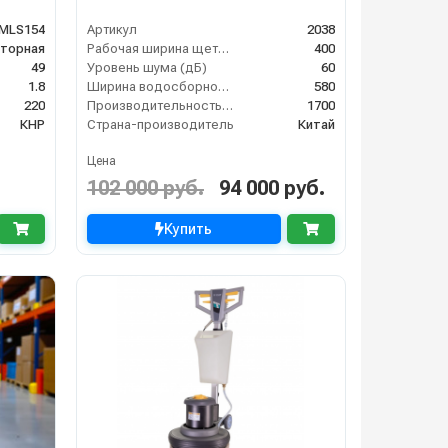
MLS154
Артикул
2038
торная
Рабочая ширина щеток (мм)
400
49
Уровень шума (дБ)
60
1.8
Ширина водосборной рейки
580
220
Производительность по площади (м2/ч)
1700
КНР
Страна-производитель
Китай
Цена
102 000 руб.
94 000 руб.
Купить