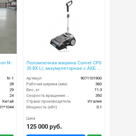
on N-
Поломоечная машина Comet CPS
35 BX LI, аккумуляторная с АКБ и
ЗУ
N-1
Артикул
9071101900
28
Рабочая ширина (мм)
360
29
Вес, кг
11.3
24
Скорость вращения щётки (об/мин)
350
Китай
Страна-производитель
Италия
01*1044
Мощность (кВт)
0.1
Цена
125 000 руб.