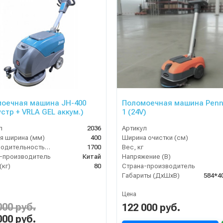
оечная машина JH-400
Поломоечная машина Penn
устр + VRLA GEL аккум.)
1 (24V)
л
2036
Артикул
я ширина (мм)
400
Ширина очистки (см)
Производительность по площади (м2/ч)
1700
Вес, кг
-производитель
Китай
Напряжение (В)
(кг)
80
Страна-производитель
Габариты (ДхШхВ)
584*4
Цена
000 руб.
122 000 руб.
000 руб.