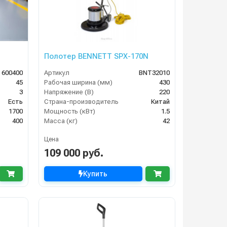
Полотер BENNETT SPX-170N
 600400
Артикул
BNT32010
45
Рабочая ширина (мм)
430
3
Напряжение (В)
220
Есть
Страна-производитель
Китай
1700
Мощность (кВт)
1.5
400
Масса (кг)
42
Цена
109 000 руб.
Купить