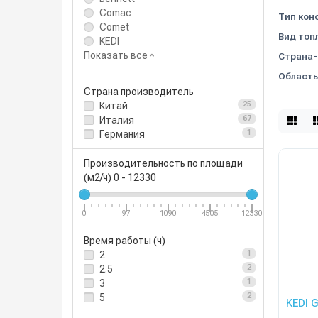
Comac
Тип кон
Comet
Вид топ
KEDI
Показать все
Страна-
Область
Страна производитель
Китай
25
Италия
67
Германия
1
Производительность по площади
(м2/ч)
0
-
12330
0
97
1090
4505
12330
Время работы (ч)
2
1
2.5
2
3
1
5
2
KEDI 