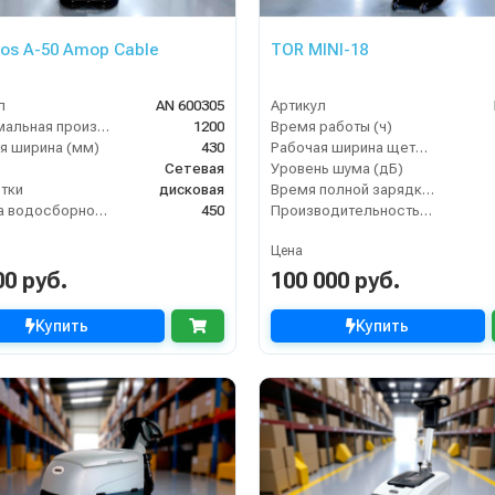
gos A-50 Amop Cable
TOR MINI-18
л
AN 600305
Артикул
Максимальная производительность (кв.м/час)
1200
Время работы (ч)
я ширина (мм)
430
Рабочая ширина щеток (мм)
Сетевая
Уровень шума (дБ)
тки
дисковая
Время полной зарядки аккумулятора (ч)
Ширина водосборной рейки
450
Производительность по площади (м2/ч)
Цена
00 руб.
100 000 руб.
Купить
Купить