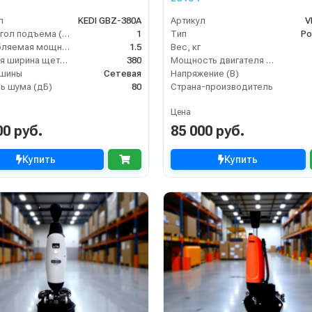
л
KEDI GBZ-380A
Артикул
V
Макс. угол подъема (%)
1
Тип
Ро
Потребляемая мощность (кВт)
1.5
Вес, кг
Рабочая ширина щеток (мм)
380
Мощность двигателя (кВт)
ашины
Сетевая
Напряжение (В)
ь шума (дБ)
80
Страна-производитель
Цена
00 руб.
85 000 руб.
Купить
Купить