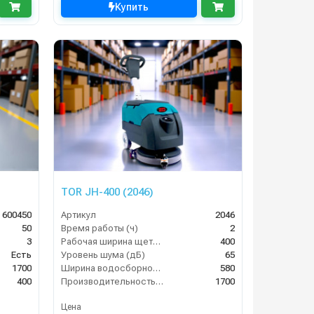
Купить
TOR JH-400 (2046)
 600450
Артикул
2046
50
Время работы (ч)
2
3
Рабочая ширина щеток (мм)
400
Есть
Уровень шума (дБ)
65
1700
Ширина водосборной рейки
580
400
Производительность по площади (м2/ч)
1700
Цена