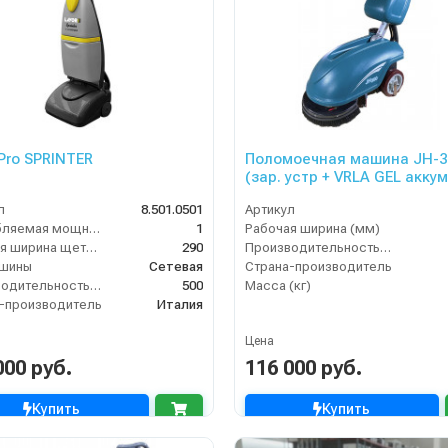
 Pro SPRINTER
Поломоечная машина JH-3
(зар. устр + VRLA GEL аккум
л
8.501.0501
Артикул
Потребляемая мощность (кВт)
1
Рабочая ширина (мм)
Рабочая ширина щеток (мм)
290
Производительность по площади (м2/ч)
ашины
Сетевая
Страна-производитель
Производительность по площади (м2/ч)
500
Масса (кг)
-производитель
Италия
Цена
000 руб.
116 000 руб.
Купить
Купить