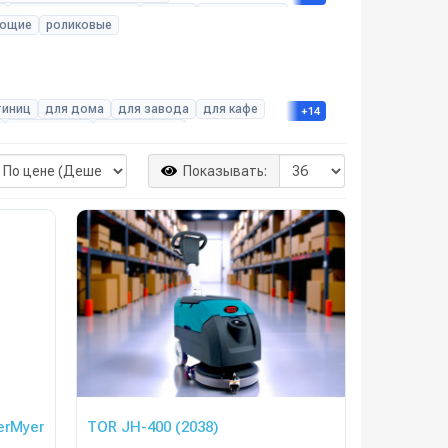
е
роботизированные
ручные
самоходные
ающие
роликовые
тиниц
для дома
для завода
для кафе
+14
для паркета
для паркинга
ний
для ресторана
для склада
олы
промышленные
Показывать:
erMyer
TOR JH-400 (2038)