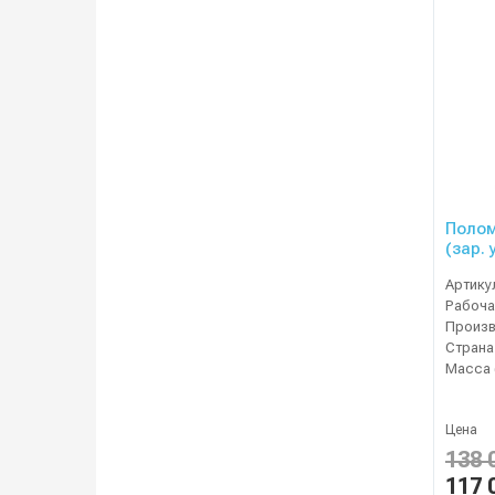
Полом
(зар. 
Артику
Рабоча
Страна
Масса 
Цена
138 
117 