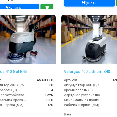
Купить
Купить
os 410 Gel B45
Velargos 400 Lithium B40
л
AN 600500
Артикул
AN
Аккумулятор АКБ (В/А·ч)
80
Аккумулятор АКБ (В/А·ч)
работы (ч)
4
Время работы (ч)
ое устройство
Есть
Зарядное устройство
Максимальная производительность (кв.м/час)
1900
Максимальная производительность (кв.м/час)
я ширина (мм)
450
Рабочая ширина (мм)
Цена