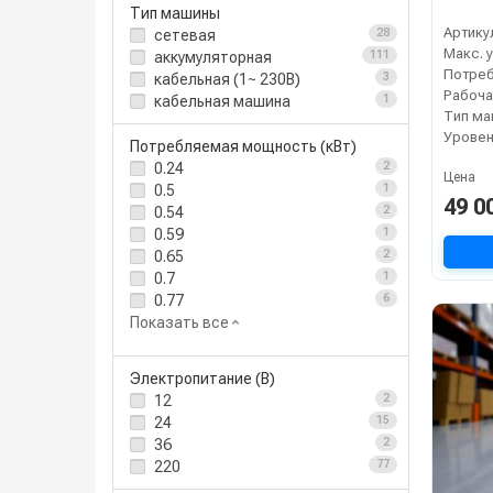
Тип машины
Артику
сетевая
28
аккумуляторная
111
кабельная (1~ 230В)
3
кабельная машина
1
Тип м
Уровен
Потребляемая мощность (кВт)
0.24
2
Цена
0.5
1
49 0
0.54
2
0.59
1
0.65
2
0.7
1
0.77
6
Показать все
Электропитание (В)
12
2
24
15
36
2
220
77