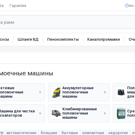
та
Гарантия
пн–
сосы
Шланги ВД
Пенокомплекты
Каналопромывки
Оч
моечные машины
етевые
Аккумуляторные
Пол
оломоечные
поломоечные
маш
машины
машины
для
Комбинированные
ашины для чистки
Сре
поломоечные
скалаторов
пол
машины
у:
автоматические
большие
бытовые
компактные
недорогие
п