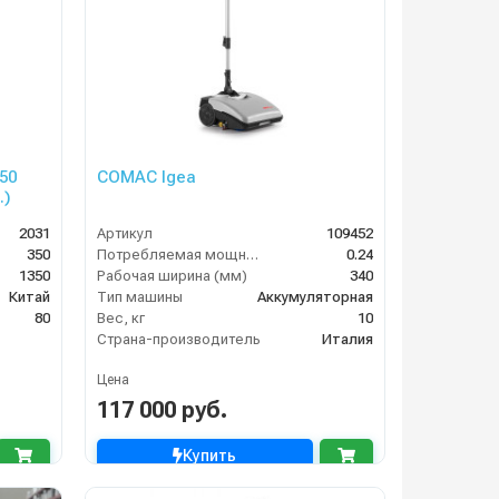
50
COMAC Igea
.)
2031
Артикул
109452
350
Потребляемая мощность (кВт)
0.24
1350
Рабочая ширина (мм)
340
Китай
Тип машины
Аккумуляторная
80
Вес, кг
10
Страна-производитель
Италия
Цена
117 000 руб.
Купить