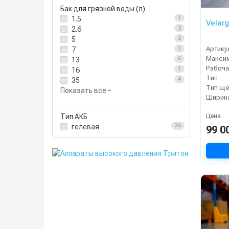
Бак для грязной воды (л)
1.5
1
Velar
2.6
2
5
2
Артику
7
1
13
6
Рабоча
16
1
Тип
35
4
Тип ще
Показать все
Тип АКБ
Цена
гелевая
36
99 0