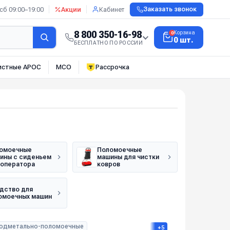
сб 09:00–19:00
Акции
Кабинет
Заказать звонок
8 800 350-16-98
Корзина
0
0 шт.
БЕСПЛАТНО ПО РОССИИ
истные АРОС
МСО
Рассрочка
омоечные
Поломоечные
ины с сиденьем
машины для чистки
 оператора
ковров
дство для
омоечных машин
одметально-поломоечные
+5