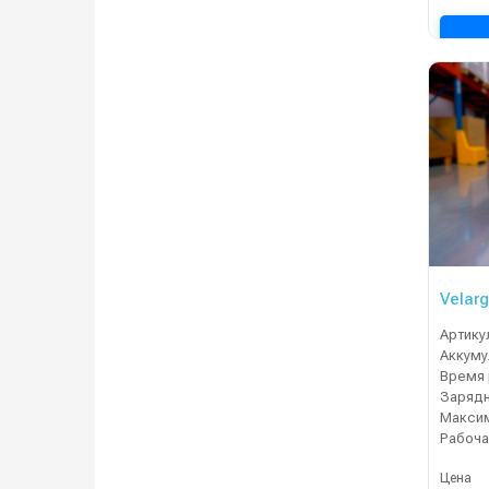
Velarg
Артику
Время 
Зарядн
Рабоча
Цена