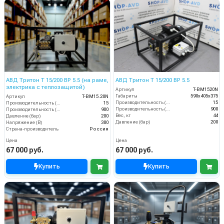
АВД Тритон T 15/200 ВР 5.5 (на раме,
АВД Тритон T 15/200 BP 5.5
электрика с теплозащитой)
Артикул
T-BM1520N
Габариты
590х405х375
Артикул
T-BM15.20N
Производительность (л/мин)
15
Производительность (л/мин)
15
Производительность (л/ч)
900
Производительность (л/ч)
900
Вес, кг
44
Давление (бар)
200
Давление (бар)
200
Напряжение (В)
380
Страна-производитель
Россия
Цена
Цена
67 000 руб.
67 000 руб.
Купить
Купить