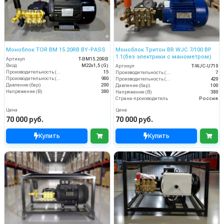
Моноблок TOR BM 15.20RB BY-PASS
Моноблок Тритон BR WJC 7/100 BP
1.1(без электрики с манометром)
Артикул
T-BM15.20RB
Вход
M22х1,5 (G)
Артикул
T-WJC-U710
Производительность (л/мин)
15
Производительность (л/мин)
7
Производительность (л/ч)
900
Производительность (л/ч)
420
Давление (бар)
200
Давление (бар)
100
Напряжение (В)
380
Напряжение (В)
380
Страна-производитель
Россия
Цена
Цена
70 000 руб.
70 000 руб.
Купить
Купить