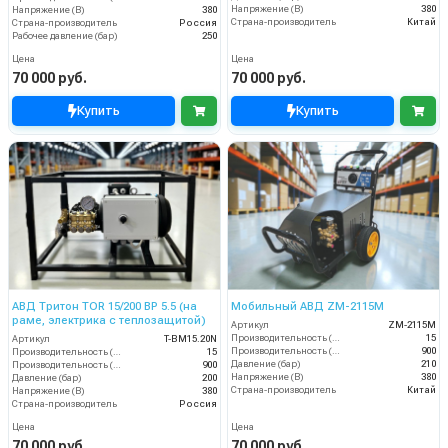
Напряжение (В)
380
Напряжение (В)
380
Страна-производитель
Китай
Страна-производитель
Россия
Рабочее давление (бар)
250
Цена
Цена
70 000 руб.
70 000 руб.
Купить
Купить
АВД Тритон TOR 15/200 ВР 5.5 (на
Мобильный АВД ZM-2115М
раме, электрика с теплозащитой)
Артикул
ZM-2115М
Производительность (л/мин)
15
Артикул
T-BM15.20N
Производительность (л/ч)
900
Производительность (л/мин)
15
Давление (бар)
210
Производительность (л/ч)
900
Напряжение (В)
380
Давление (бар)
200
Страна-производитель
Китай
Напряжение (В)
380
Страна-производитель
Россия
Цена
Цена
70 000 руб.
70 000 руб.