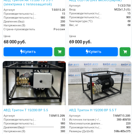
АВД Тритон AR 15.200 TS 5.5 Т
АВД CED750 (Без аксессуаров)
(электрика с теплозащитой)
Артикул
T-CED750
Вход
M22х1,5 (G)
Артикул
T-RR15.20
Производительность (л/мин)
15
Производительность (л/мин)
15
Производительность (л/ч)
900
Производительность (л/ч)
900
Температура (°C)
60
Давление (бар)
200
Вес, кг
68
Напряжение (В)
380
Страна-производитель
Россия
Цена
Цена
68 000 руб.
69 000 руб.
Купить
Купить
АВД Тритон Т 15/200 ВР 5.5
АВД Тритон H 15/200 BP 5.5 T
Артикул
T-BM15.20N
Артикул
T-NMT15.20R
Производительность (л/мин)
15
Источник питания (~/В/Гц)
380-400/50
Производительность (л/ч)
900
Максимальное давление (бар)
220
Давление (бар)
200
Производительность (л/ч)
900
Напряжение (В)
380
Размеры (ДхШхВ)
590х405х375