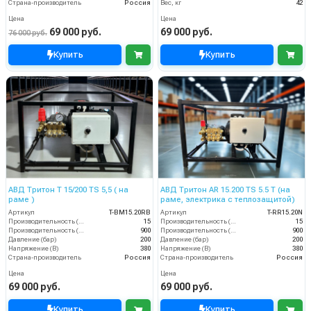
Страна-производитель
Россия
Вес, кг
42
Цена
Цена
69 000 руб.
69 000 руб.
76 000 руб.
Купить
Купить
АВД Тритон Т 15/200 TS 5,5 ( на
АВД Тритон AR 15.200 TS 5.5 Т (на
раме )
раме, электрика с теплозащитой)
Артикул
T-BM15.20RB
Артикул
T-RR15.20N
Производительность (л/мин)
15
Производительность (л/мин)
15
Производительность (л/ч)
900
Производительность (л/ч)
900
Давление (бар)
200
Давление (бар)
200
Напряжение (В)
380
Напряжение (В)
380
Страна-производитель
Россия
Страна-производитель
Россия
Цена
Цена
69 000 руб.
69 000 руб.
Купить
Купить