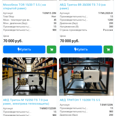
Моноблок TOR 15/20 T 5.5 ( на
АВД Тритон BR 20/200 TS 7.0 (на
открытой раме)
раме)
Артикул
T-BM15.20N
Артикул
T-TML2020-B
Total Stop
Нет
Производительность (л/мин)
15
Макс. температура воды (°C)
45
Производительность (л/ч)
1200
Мин. давление (бар)
30
Давление (бар)
200
Производительность (л/мин)
15
Напряжение (В)
380
Производительность (л/ч)
900
Страна-производитель
Россия
Цена
Цена
70 000 руб.
70 000 руб.
Купить
Купить
АВД Тритон M 15/250 TS 7.0 (на
АВД ТРИТОН T 15/200 TS 5.5
раме, электрика теплозащиты)
Артикул
T-BM1520N
Производительность (л/мин)
15
Артикул
T-MMD15250R
Производительность (л/ч)
900
Производительность (л/мин)
15
Давление (бар)
200
Производительность (л/ч)
900