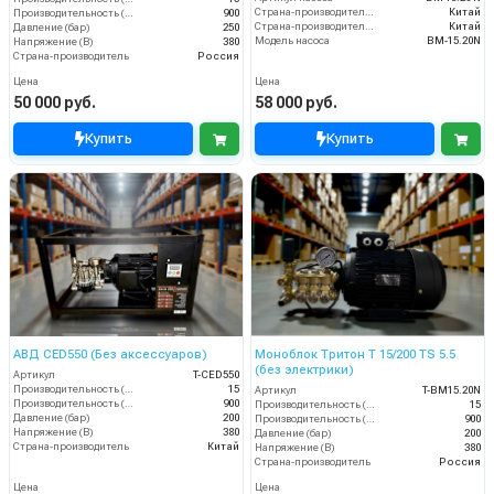
Страна-производитель двигателя
Китай
Производительность (л/ч)
900
Страна-производитель насоса
Китай
Давление (бар)
250
Модель насоса
BM-15.20N
Напряжение (В)
380
Страна-производитель
Россия
Цена
Цена
50 000 руб.
58 000 руб.
Купить
Купить
АВД CED550 (Без аксессуаров)
Моноблок Тритон T 15/200 TS 5.5
(без электрики)
Артикул
T-CED550
Производительность (л/мин)
15
Артикул
T-BM15.20N
Производительность (л/ч)
900
Производительность (л/мин)
15
Давление (бар)
200
Производительность (л/ч)
900
Напряжение (В)
380
Давление (бар)
200
Страна-производитель
Китай
Напряжение (В)
380
Страна-производитель
Россия
Цена
Цена