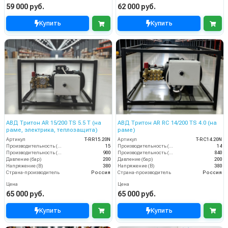
59 000 руб.
62 000 руб.
Купить
Купить
АВД Тритон AR 15/200 TS 5.5 T (на
АВД Тритон AR RC 14/200 TS 4.0 (на
раме, электрика, теплозащита)
раме)
Артикул
T-RR15.20N
Артикул
T-RС14.20N
Производительность (л/мин)
15
Производительность (л/мин)
14
Производительность (л/ч)
900
Производительность (л/ч)
840
Давление (бар)
200
Давление (бар)
200
Напряжение (В)
380
Напряжение (В)
380
Страна-производитель
Россия
Страна-производитель
Россия
Цена
Цена
65 000 руб.
65 000 руб.
Купить
Купить