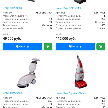
KEDI GBZ-380A
Lavor Pro SPRINTER
Артикул
KEDI GBZ-380A
Артикул
8.501.0501
Макс. угол подъема (%)
1
Потребляемая мощность (кВт)
1
Потребляемая мощность (кВт)
1.5
Рабочая ширина щеток (мм)
290
Рабочая ширина щеток (мм)
380
Тип машины
Сетевая
Тип машины
Сетевая
Производительность по площади (м2/ч)
500
Уровень шума (дБ)
80
Страна-производитель
Италия
Цена
Цена
49 000 руб.
112 000 руб.
Купить
Купить
KEDI GBZ-350A
Lavor Pro Crystal Clean
Артикул
KEDI GBZ-350A
Артикул
8.501.0508
Потребляемая мощность (кВт)
0.77
Потребляемая мощность (кВт)
1.5
Рабочая ширина щеток (мм)
350
Рабочая ширина щеток (мм)
290
Тип машины
Сетевая
Температура (°C)
90