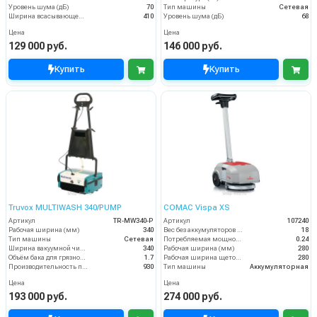
Уровень шума (дБ)
70
Тип машины
Сетевая
Ширина всасывающей балки (мм)
410
Уровень шума (дБ)
68
Цена
Цена
129 000 руб.
146 000 руб.
Купить
Купить
Truvox MULTIWASH 340/PUMP
COMAC Vispa XS
Артикул
TR-MW340-P
Артикул
107240
Рабочая ширина (мм)
340
Вес без аккумуляторов (кг)
18
Тип машины
Сетевая
Потребляемая мощность (кВт)
0.24
Ширина вакуумной чистки (мм)
340
Рабочая ширина (мм)
280
Объём бака для грязной воды (пыли) (л)
1.7
Рабочая ширина щеток (мм)
280
Производительность по площади (м2/ч)
930
Тип машины
Аккумуляторная
Цена
Цена
193 000 руб.
274 000 руб.