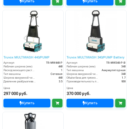
Купить
Купить
Truvox MULTIWASH 440/PUMP
Truvox MULTIWASH 340/PUMP Battery
Артикул
TR-MW440-P
Артикул
TR-MW340-P-B
Рабочая ширина (мм)
440
Рабочая ширина (мм)
340
Расход моющего раствора (л/мин)
1
Тип машины
Аккумуляторная
Тип машины
Сетевая
Ширина вакуумной чистки (мм)
340
Ширина вакуумной чистки (мм)
440
Объём бака для грязной воды (пыли) (л)
1.7
Давление разбрызгивания моющего раствора (бар)
3.5
Производительность по площади (м2/ч)
930
Цена
Цена
297 000 руб.
370 000 руб.
Купить
Купить