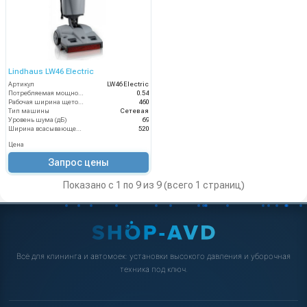
Lindhaus LW46 Electric
Артикул
LW46 Electric
Потребляемая мощность (кВт)
0.54
Рабочая ширина щеток (мм)
460
Тип машины
Сетевая
Уровень шума (дБ)
69
Ширина всасывающей балки (мм)
520
Цена
Запрос цены
Показано с 1 по 9 из 9 (всего 1 страниц)
Всё для клининга и автомоек: установки высокого давления и уборочная
техника под ключ.