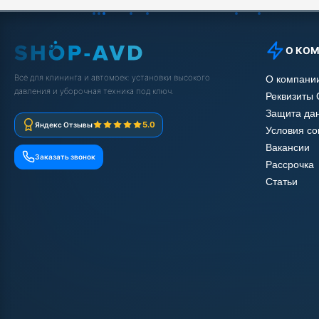
О КО
Всё для клининга и автомоек: установки высокого
О компани
давления и уборочная техника под ключ.
Реквизиты
Защита да
5.0
Яндекс Отзывы
Условия с
Вакансии
Заказать звонок
Рассрочка
Статьи