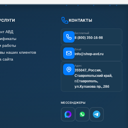
УСЛУГИ
КОНТАКТЫ
нт АВД
Бесплатный
8 (800) 350-16-98
тификаты
 работы
Email
вы наших клиентов
info@shop-avd.ru
а сайта
Адрес
355047, Россия,
Ставропольский край,
г.Ставрополь,
ул.Кулакова пр., 28б
МЕССЕНДЖЕРЫ