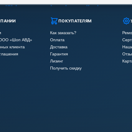
МПАНИИ
ПОКУПАТЕЛЯМ
и
Как заказать?
Ремо
 ООО «Шоп АВД»
Оплата
Сер
нных клиента
Доставка
Наши
оглашения
Гарантия
Отзы
Лизинг
Карт
Получить скидку