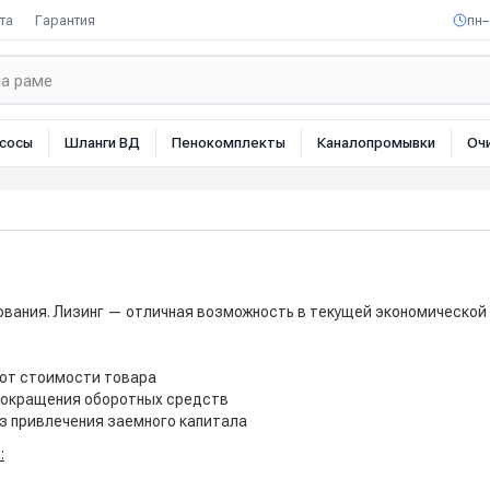
та
Гарантия
пн–
сосы
Шланги ВД
Пенокомплекты
Каналопромывки
Оч
ования. Лизинг — отличная возможность в текущей экономической 
 от стоимости товара
 сокращения оборотных средств
з привлечения заемного капитала
: