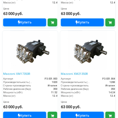
Масса (кг)
12.4
Масса (кг)
12.4
Цена
Цена
63 000 руб.
63 000 руб.
Купить
Купить
Mazzoni XM17350R
Mazzoni XM21350R
Артикул
P3.031.003
Артикул
P3.031.004
Производительность (л/ч)
1020
Производительность (л/ч)
1260
Страна-производитель
Италия
Страна-производитель
Италия
Рабочее давление (бар)
350
Рабочее давление (бар)
350
Мощность (кВт)
11.52
Мощность (кВт)
14.24
Масса (кг)
12.4
Масса (кг)
12.4
Цена
Цена
63 000 руб.
63 000 руб.
Купить
Купить