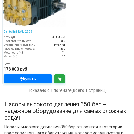
Bertolini RAL 2535
Артикул
081000973
Производительность (л/ч)
1480
Страна-производитель
Италия
Рабочее давление (бар)
350
Мощность (кВт)
11
Масса (кг)
19
Цена
173 000 руб.
Купить
Показано с 1 по 9 из 9 (всего 1 страниц)
Насосы высокого давления 350 бар –
надежное оборудование для самых сложных
задач
Насосы высокого давления 350 бар относятся к категории
профессионального оборудования, которое используется в