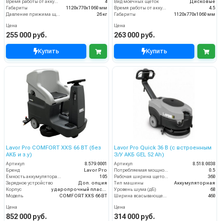
Время работы от аккумуляторов (ч)
4
Вид моечных щеток
Дисковые
Габариты
1120х770х1060 мм
Время работы от аккумуляторов (ч)
4.5
Давление прижима щеток
26 кг
Габариты
1120х770х1060 мм
Цена
Цена
255 000 руб.
263 000 руб.
Купить
Купить
Lavor Pro COMFORT XXS 66 BT (без
Lavor Pro Quick 36 B (с встроенным
АКБ и з.у)
З/У АКБ GEL 52 Ah)
Артикул
8.579.0001
Артикул
8.518.0038
Бренд
Lavor Pro
Потребляемая мощность (кВт)
0.5
Ёмкость аккумулятора (Ач)
105
Рабочая ширина щеток (мм)
360
Зарядное устройство
Доп. опция
Тип машины
Аккумуляторная
Корпус
ударопрочный пластик
Уровень шума (дБ)
68
Модель
COMFORT XXS 66 BT
Ширина всасывающей балки (мм)
460
Цена
Цена
852 000 руб.
314 000 руб.