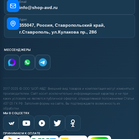
Email
info@shop-avd.ru
Адрес
355047, Россия, Ставропольский край,
г.Ставрополь, ул.Кулакова пр., 28б
МЕССЕНДЖЕРЫ
2017-2025 © ООО "ШОП АВД". Внешний вид товаров и комплектация могут изменяться
производителем. Сайт носит исключительно информационный характер и ни при
каких условиях не является публичной офертой, определяемой положениями Статьи
437 (2) ГК РФ. Заполняя формы на сайте, Вы подтверждаете возможность их
обработки.
МЫ В СОЦСЕТЯХ
ПРИНИМАЕМ К ОПЛАТЕ