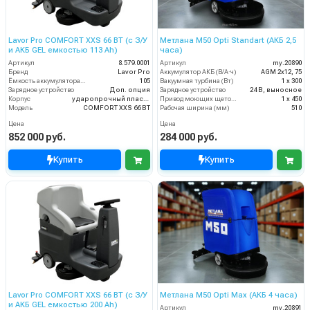
Lavor Pro COMFORT XXS 66 BT (с З/У
Метлана М50 Opti Standart (АКБ 2,5
и АКБ GEL емкостью 113 Ah)
часа)
Артикул
8.579.0001
Артикул
my.20890
Бренд
Lavor Pro
Аккумулятор АКБ (В/А·ч)
AGM 2х12, 75
Ёмкость аккумулятора (Ач)
105
Вакуумная турбина (Вт)
1 х 300
Зарядное устройство
Доп. опция
Зарядное устройство
24 В, выносное
Корпус
ударопрочный пластик
Привод моющих щеток (Вт)
1 х 450
Модель
COMFORT XXS 66 BT
Рабочая ширина (мм)
510
Цена
Цена
852 000 руб.
284 000 руб.
Купить
Купить
Lavor Pro COMFORT XXS 66 BT (с З/У
Метлана М50 Opti Max (АКБ 4 часа)
и АКБ GEL емкостью 200 Ah)
Артикул
my.20891