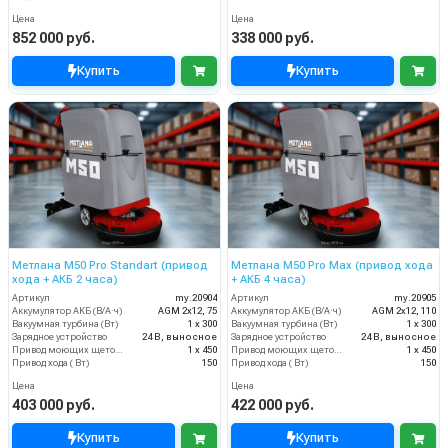
Цена
Цена
852 000 руб.
338 000 руб.
Купить
Купить
Метлана М50 Pro Standart (привод
Метлана M50 Pro Max (привод хода
хода + АКБ 2 часа)
+ АКБ 4 часа)
Артикул
my.20904
Артикул
my.20905
Аккумулятор АКБ (В/А·ч)
AGM 2х12, 75
Аккумулятор АКБ (В/А·ч)
AGM 2х12, 110
Вакуумная турбина (Вт)
1 х 300
Вакуумная турбина (Вт)
1 х 300
Зарядное устройство
24 В, выносное
Зарядное устройство
24 В, выносное
Привод моющих щеток (Вт)
1 х 450
Привод моющих щеток (Вт)
1 х 450
Привод хода ( Вт)
150
Привод хода ( Вт)
150
Цена
Цена
403 000 руб.
422 000 руб.
Купить
Купить