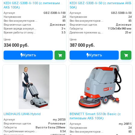
KEDI GBZ-530B-li-100 (с литиевым
KEDI GBZ-530B-li-50 (с литиевым АКБ
АКБ 100А)
50А)
Артикул
GBZ-530B-li-100
Артикул
GBZ-530B-li-50
Напряжение
24
Напряжение
24
Вес без аккумуляторов (кг)
85
Вес без аккумуляторов (кг)
85
Вид моечных щеток
Дисковые
Вид моечных щеток
Дисковые
Время заряда аккумуляторов
3 ч
Габариты
1120х540х960 мм
Время работы от аккумуляторов (ч)
3.5
Давление прижима щеток
25 кг
Цена
Цена
334 000 руб.
387 000 руб.
Купить
Купить
LINDHAUS LW46 Hybrid
BENNETT Smart S510b Basic (с
литиевым АКБ 100А)
Артикул
my.26720
Вид моечных щеток
Роликовые
Артикул
my.26819
Габариты
Высота базы 230мм
Напряжение
24
Потребляемая мощность (кВт)
0.54
Вес без аккумуляторов (кг)
85