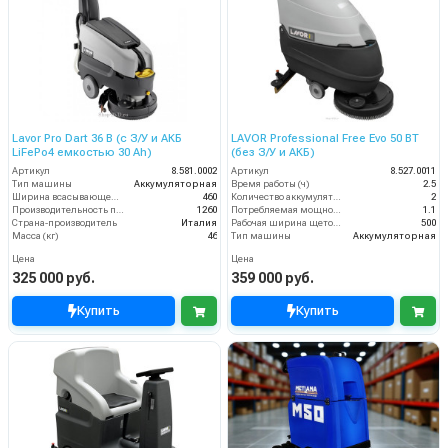
Lavor Pro Dart 36 B (с З/У и АКБ
LAVOR Professional Free Evo 50 BT
LiFePo4 емкостью 30 Ah)
(без З/У и АКБ)
Артикул
8.581.0002
Артикул
8.527.0011
Тип машины
Аккумуляторная
Время работы (ч)
2.5
Ширина всасывающей балки (мм)
460
Количество аккумуляторов (шт)
2
Производительность по площади (м2/ч)
1260
Потребляемая мощность (кВт)
1.1
Страна-производитель
Италия
Рабочая ширина щеток (мм)
500
Масса (кг)
46
Тип машины
Аккумуляторная
Цена
Цена
325 000 руб.
359 000 руб.
Купить
Купить