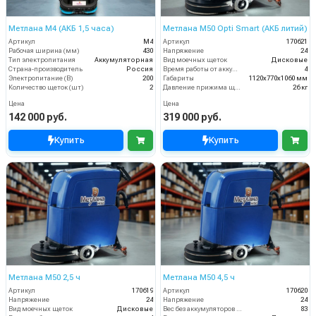
Метлана М4 (АКБ 1,5 часа)
Метлана М50 Opti Smart (АКБ литий)
Артикул
М4
Артикул
170621
Рабочая ширина (мм)
430
Напряжение
24
Тип электропитания
Аккумуляторная
Вид моечных щеток
Дисковые
Страна-производитель
Россия
Время работы от аккумуляторов (ч)
4
Электропитание (В)
200
Габариты
1120х770х1060 мм
Количество щеток (шт)
2
Давление прижима щеток
26 кг
Цена
Цена
142 000 руб.
319 000 руб.
Купить
Купить
Метлана M50 2,5 ч
Метлана M50 4,5 ч
Артикул
170619
Артикул
170620
Напряжение
24
Напряжение
24
Вид моечных щеток
Дисковые
Вес без аккумуляторов (кг)
83