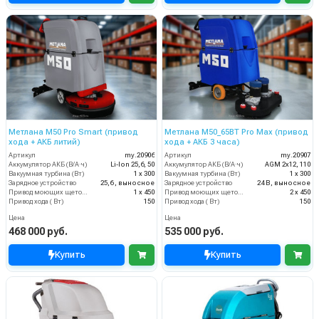
Метлана М50 Pro Smart (привод
Метлана М50_65BT Pro Max (привод
хода + АКБ литий)
хода + АКБ 3 часа)
Артикул
my.20906
Артикул
my.20907
Аккумулятор АКБ (В/А·ч)
Li-Ion 25,6, 50
Аккумулятор АКБ (В/А·ч)
AGM 2х12, 110
Вакуумная турбина (Вт)
1 х 300
Вакуумная турбина (Вт)
1 х 300
Зарядное устройство
25,6 , выносное
Зарядное устройство
24 В, выносное
Привод моющих щеток (Вт)
1 х 450
Привод моющих щеток (Вт)
2 х 450
Привод хода ( Вт)
150
Привод хода ( Вт)
150
Цена
Цена
468 000 руб.
535 000 руб.
Купить
Купить