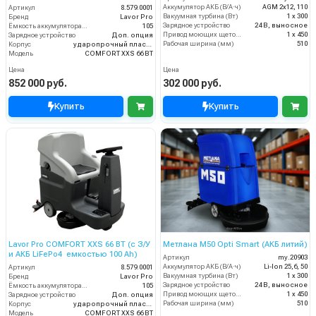
Аккумулятор АКБ (В/А·ч)
AGM 2х12, 110
Артикул
8.579.0001
Вакуумная турбина (Вт)
1 х 300
Бренд
Lavor Pro
Зарядное устройство
24 В, выносное
Ёмкость аккумулятора (Ач)
105
Привод моющих щеток (Вт)
1 х 450
Зарядное устройство
Доп. опция
Рабочая ширина (мм)
510
Корпус
ударопрочный пластик
Модель
COMFORT XXS 66 BT
Цена
Цена
852 000 руб.
302 000 руб.
Купить
Купить
Lavor Pro COMFORT XXS 66 BT (с З/У
Метлана М50 Opti Smart (АКБ литий)
и АКБ LiFePo4 емкостью 100 Ah)
Артикул
my.20903
Аккумулятор АКБ (В/А·ч)
Li-Ion 25,6, 50
Артикул
8.579.0001
Вакуумная турбина (Вт)
1 х 300
Бренд
Lavor Pro
Зарядное устройство
24 В, выносное
Ёмкость аккумулятора (Ач)
105
Привод моющих щеток (Вт)
1 х 450
Зарядное устройство
Доп. опция
Рабочая ширина (мм)
510
Корпус
ударопрочный пластик
Модель
COMFORT XXS 66 BT