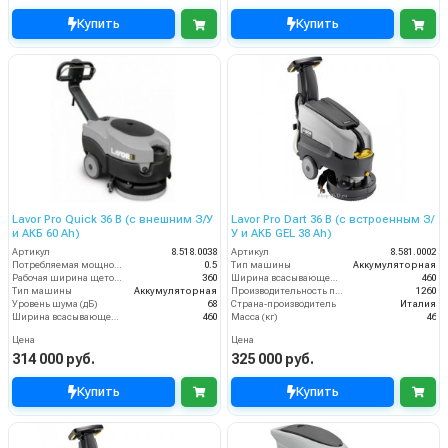
Купить
Купить
Lavor Pro Quick 36 B (с внешним З/У
Lavor Pro Dart 36 B (с встроенным З/
и АКБ 60 Ah)
У и АКБ GEL 38 Ah)
Артикул
8.518.0038
Артикул
8.581.0002
Потребляемая мощность (кВт)
0.5
Тип машины
Аккумуляторная
Рабочая ширина щеток (мм)
360
Ширина всасывающей балки (мм)
460
Тип машины
Аккумуляторная
Производительность по площади (м2/ч)
1260
Уровень шума (дБ)
68
Страна-производитель
Италия
Ширина всасывающей балки (мм)
460
Масса (кг)
46
Цена
Цена
314 000 руб.
325 000 руб.
Купить
Купить