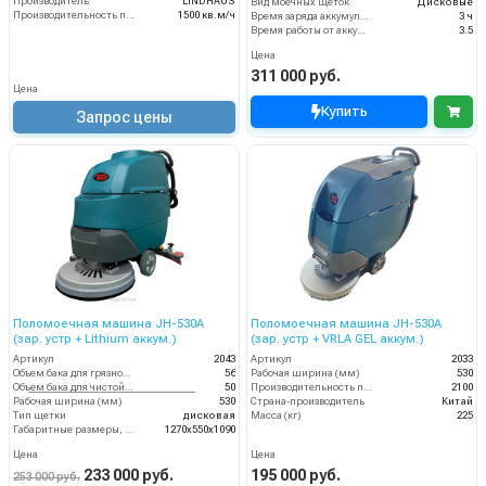
Производитель
LINDHAUS
Вид моечных щеток
Дисковые
Производительность по площади
1500 кв.м/ч
Время заряда аккумуляторов
3 ч
Время работы от аккумуляторов (ч)
3.5
Цена
311 000 руб.
Цена
Купить
Запрос цены
Поломоечная машина JH-530A
Поломоечная машина JH-530A
(зар. устр + Lithium аккум.)
(зар. устр + VRLA GEL аккум.)
Артикул
2043
Артикул
2033
Объем бака для грязной воды, л
56
Рабочая ширина (мм)
530
Объем бака для чистой воды, л
50
Производительность по площади (м2/ч)
2100
Рабочая ширина (мм)
530
Страна-производитель
Китай
Тип щетки
дисковая
Масса (кг)
225
Габаритные размеры, мм
1270х550х1090
Цена
Цена
233 000 руб.
195 000 руб.
253 000 руб.