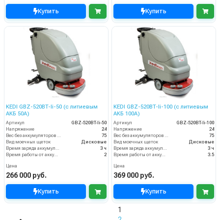
Купить
Купить
KEDI GBZ-520BT-li-50 (с литиевым
KEDI GBZ-520BT-li-100 (с литиевым
АКБ 50А)
АКБ 100А)
Артикул
GBZ-520BT-li-50
Артикул
GBZ-520BT-li-100
Напряжение
24
Напряжение
24
Вес без аккумуляторов (кг)
75
Вес без аккумуляторов (кг)
75
Вид моечных щеток
Дисковые
Вид моечных щеток
Дисковые
Время заряда аккумуляторов
3 ч
Время заряда аккумуляторов
3 ч
Время работы от аккумуляторов (ч)
2
Время работы от аккумуляторов (ч)
3.5
Цена
Цена
266 000 руб.
369 000 руб.
Купить
Купить
1
2