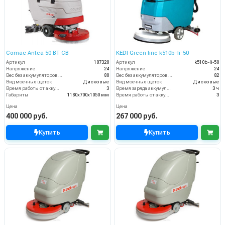
Comac Antea 50 BT CB
KEDI Green line k510b-li-50
Артикул
107320
Артикул
k510b-li-50
Напряжение
24
Напряжение
24
Вес без аккумуляторов (кг)
80
Вес без аккумуляторов (кг)
82
Вид моечных щеток
Дисковые
Вид моечных щеток
Дисковые
Время работы от аккумуляторов (ч)
3
Время заряда аккумуляторов
3 ч
Габариты
1180х700х1050 мм
Время работы от аккумуляторов (ч)
3
Цена
Цена
400 000 руб.
267 000 руб.
Купить
Купить