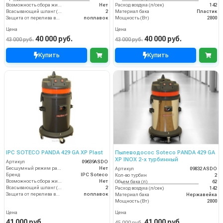
Возможность сбора жидкой грязи
Нет
Расход воздуха (л/сек)
142
Всасывающий шланг (м)
2
Материал бака
Пластик
Защита от перелива воды
поплавок
Мощность (Вт)
2800
Цена
Цена
40 000 руб.
40 000 руб.
43 000 руб.
43 000 руб.
Купить
Купить
IPC SOTECO PANDA 429 GA XP Plast
Пылеводосос Soteco PANDA 429 GA
XP INOX 2-х турбинный
Артикул
09639ASDO
Бесшумный режим работы
Нет
Артикул
09832 ASDO
Бренд
IPC Soteco
Кол-во турбин
2
Возможность сбора жидкой грязи
Нет
Объем бака (л)
62
Всасывающий шланг (м)
2
Расход воздуха (л/сек)
142
Защита от перелива воды
поплавок
Материал бака
Нержавейка
Мощность (Вт)
2800
Цена
Цена
41 000 руб.
41 000 руб.
45 000 руб.