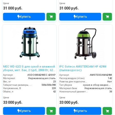
Цена
Цена
31 000 руб.
31 000 руб.
Купить
Купить
MEC WD 62/2 S для сухой и влажной
IPC Soteco AMSTERDAM HP 429M
уборки, мет. бак, 2 турб, 2800 Вт, 62
(пылеводосос)
л.полн. компл.
Артикул
ASDO08042/MEC 429 XP
Артикул
AMSTERDAM429M
Материал
Нержавеющая сталь
Расход воздуха (л/сек)
142
Вес, кг
23
Розетка для подключения инструмента
Нет
Габаритные размеры, мм
500х500х990
Тип уборки
сухая и сбор жидкостей
Напряжение, В
220
Материал бака
Нержавеющая сталь
Объём, л
62
Номинальный диаметр принадлежностей (мм)
38
Цена
Цена
33 000 руб.
33 000 руб.
Купить
Купить