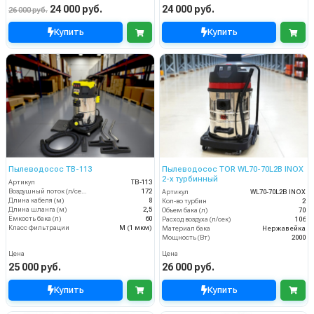
24 000 руб.
24 000 руб.
26 000 руб.
Купить
Купить
Пылеводосос TB-113
Пылеводосос TOR WL70-70L2B INOX
2-х турбинный
Артикул
TB-113
Воздушный поток (л/сек)
172
Артикул
WL70-70L2B INOX
Длина кабеля (м)
8
Кол-во турбин
2
Длина шланга (м)
2,5
Объем бака (л)
70
Ёмкость бака (л)
60
Расход воздуха (л/сек)
106
Класс фильтрации
M (1 мкм)
Материал бака
Нержавейка
Мощность (Вт)
2000
Цена
Цена
25 000 руб.
26 000 руб.
Купить
Купить