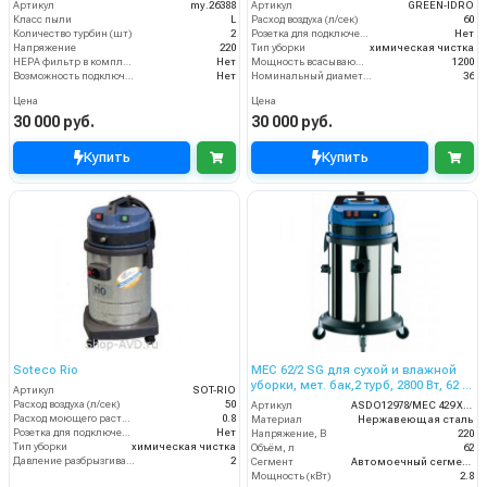
Артикул
my.26388
Артикул
GREEN-IDRO
Класс пыли
L
Расход воздуха (л/сек)
60
Количество турбин (шт)
2
Розетка для подключения инструмента
Нет
Напряжение
220
Тип уборки
химическая чистка
HEPA фильтр в комплекте
Нет
Мощность всасывающей турбины (Вт)
1200
Возможность подключения электрощетки
Нет
Номинальный диаметр принадлежностей (мм)
36
Цена
Цена
30 000 руб.
30 000 руб.
Купить
Купить
Soteco Rio
MEC 62/2 SG для сухой и влажной
уборки, мет. бак,2 турб, 2800 Вт, 62 л.
Артикул
SOT-RIO
гараж.компл.
Расход воздуха (л/сек)
50
Артикул
ASDO12978/MEC 429 XP GA
Расход моющего раствора (л/мин)
0.8
Материал
Нержавеющая сталь
Розетка для подключения инструмента
Нет
Напряжение, В
220
Тип уборки
химическая чистка
Объём, л
62
Давление разбрызгивания моющего раствора (бар)
2
Сегмент
Автомоечный сегмент
Мощность (кВт)
2.8