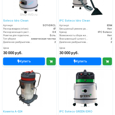
Soteco Idro Clean
IPC Soteco Idro Clean
Артикул
SOT-IDRCL
Артикул
8394
Расход воздуха (л/сек)
47
Бесшумный режим работы
Нет
Расход моющего раствора (л/мин)
0.8
Бренд
IPC Soteco
Розетка для подключения инструмента
Есть
Возможность сбора жидкой грязи
Нет
Тип уборки
химическая чистка
Всасывающий шланг (м)
2
Давление разбрызгивания моющего раствора (бар)
2
Давление разбрызгивания (бар)
2
Цена
Цена
30 000 руб.
30 000 руб.
Купить
Купить
Комета A-024
IPC Soteco GREEN IDRO