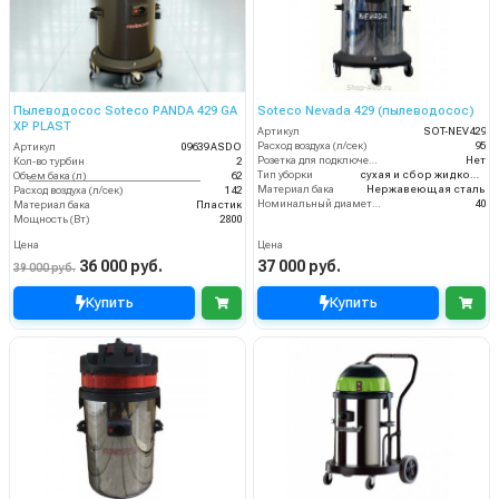
Пылеводосос Soteco PANDA 429 GA
Soteco Nevada 429 (пылеводосос)
XP PLAST
Артикул
SOT-NEV429
Расход воздуха (л/сек)
95
Артикул
09639 ASDO
Розетка для подключения инструмента
Нет
Кол-во турбин
2
Тип уборки
сухая и сбор жидкостей
Объем бака (л)
62
Материал бака
Нержавеющая сталь
Расход воздуха (л/сек)
142
Номинальный диаметр принадлежностей (мм)
40
Материал бака
Пластик
Мощность (Вт)
2800
Цена
Цена
36 000 руб.
37 000 руб.
39 000 руб.
Купить
Купить