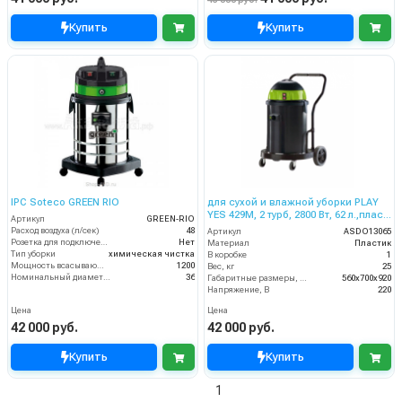
Купить
Купить
IPC Soteco GREEN RIO
для сухой и влажной уборки PLAY
YES 429M, 2 турб, 2800 Вт, 62 л.,пласт.
Артикул
GREEN-RIO
со сливным шлангом
Расход воздуха (л/сек)
48
Артикул
ASDO13065
Розетка для подключения инструмента
Нет
Материал
Пластик
Тип уборки
химическая чистка
В коробке
1
Мощность всасывающей турбины (Вт)
1200
Вес, кг
25
Номинальный диаметр принадлежностей (мм)
36
Габаритные размеры, мм
560x700x920
Напряжение, В
220
Цена
Цена
42 000 руб.
42 000 руб.
Купить
Купить
1