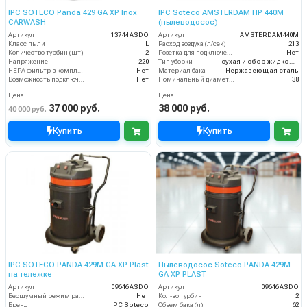
IPC SOTECO Panda 429 GA XP Inox
IPC Soteco AMSTERDAM HP 440M
CARWASH
(пылеводосос)
Артикул
13744 ASDO
Артикул
AMSTERDAM440M
Класс пыли
L
Расход воздуха (л/сек)
213
Количество турбин (шт)
2
Розетка для подключения инструмента
Нет
Напряжение
220
Тип уборки
сухая и сбор жидкостей
HEPA фильтр в комплекте
Нет
Материал бака
Нержавеющая сталь
Возможность подключения электрощетки
Нет
Номинальный диаметр принадлежностей (мм)
38
Цена
Цена
37 000 руб.
38 000 руб.
40 000 руб.
Купить
Купить
IPC SOTECO PANDA 429M GA XP Plast
Пылеводосос Soteco PANDA 429M
на тележке
GA XP PLAST
Артикул
09646 ASDO
Артикул
09646 ASDO
Бесшумный режим работы
Нет
Кол-во турбин
2
Бренд
IPC Soteco
Объем бака (л)
62