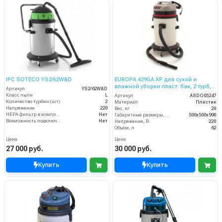
IPC SOTECO YS2/62W&D
EUROPA 429GA XP для сухой и
влажной уборки пласт. бак, 2 турб,
Артикул
YS2/62W&D
2800 Вт, 62 л.
Класс пыли
L
Артикул
ASDO05247
Количество турбин (шт)
2
Материал
Пластик
Напряжение
220
Вес, кг
20
HEPA фильтр в комплекте
Нет
Габаритные размеры, мм
500х500х990
Возможность подключения электрощетки
Нет
Напряжение, В
220
Объём, л
62
Цена
Цена
27 000 руб.
30 000 руб.
Купить
Купить