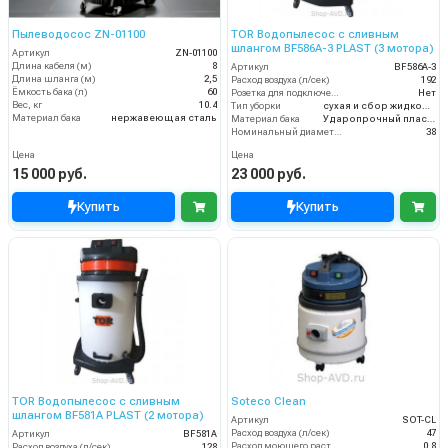
Пылеводосос ZN-01100
TOR Водопылесос с сливным
шлангом BF586A-3 PLAST (3 мотора)
Артикул
ZN-01100
Длина кабеля (м)
8
Артикул
BF586A-3
Длина шланга (м)
2,5
Расход воздуха (л/сек)
192
Ёмкость бака (л)
60
Розетка для подключения инструмента
Нет
Вес, кг
10.4
Тип уборки
сухая и сбор жидкостей
Материал бака
нержавеющая сталь
Материал бака
Ударопрочный пластик
Номинальный диаметр принадлежностей (мм)
38
Цена
Цена
15 000 руб.
23 000 руб.
Купить
Купить
TOR Водопылесос с сливным
Soteco Clean
шлангом BF581A PLAST (2 мотора)
Артикул
SOT-CL
Расход воздуха (л/сек)
47
Артикул
BF581A
Расход моющего раствора (л/мин)
0.8
Расход воздуха (л/сек)
128