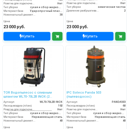
Розетка для подключения инструмента
Нет
Розетка для подключения инструмента
Нет
Тип уборки
химическая чистка
Тип уборки
сухая и сбор жидкостей
Давление разбрызгивания моющего раствора (бар)
2
Материал бака
Ударопрочный пластик
Номинальный диаметр принадлежностей (мм)
38
Цена
Цена
23 000 руб.
23 000 руб.
Купить
Купить
TOR Водопылесос с сливным
IPC Soteco Panda 503
шлангом WL70-70L2B INOX (2
(пылеводосос)
мотора)
Артикул
WL70-70L2B INOX
Артикул
PANDA503
Расход воздуха (л/сек)
192
Расход воздуха (л/сек)
60
Розетка для подключения инструмента
Нет
Розетка для подключения инструмента
Нет
Тип уборки
сухая и сбор жидкостей
Тип уборки
сухая и сбор жидкостей
Материал бака
Нержавеющая сталь
Материал бака
Нержавеющая сталь
Номинальный диаметр принадлежностей (мм)
40
Номинальный диаметр принадлежностей (мм)
40
Цена
Цена