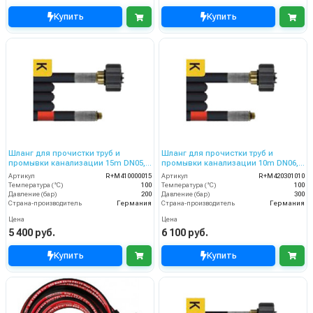
Купить
Купить
Шланг для прочистки труб и
Шланг для прочистки труб и
промывки канализации 15m DN05,
промывки канализации 10m DN06,
200bar
300bar
Артикул
R+M410000015
Артикул
R+M420301010
Температура (°C)
100
Температура (°C)
100
Давление (бар)
200
Давление (бар)
300
Страна-производитель
Германия
Страна-производитель
Германия
Цена
Цена
5 400 руб.
6 100 руб.
Купить
Купить