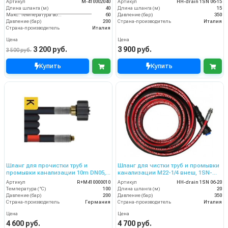
Артикул
M-410002040
Артикул
HH-drain 1SN 06-15
Длина шланга (м)
40
Длина шланга (м)
15
Макс. температура воды (°C)
60
Давление (бар)
350
Давление (бар)
200
Страна-производитель
Италия
Страна-производитель
Италия
Цена
Цена
3 200 руб.
3 900 руб.
3 500 руб.
Купить
Купить
Шланг для прочистки труб и
Шланг для чистки труб и промывки
промывки канализации 10m DN05,
канализации M22-1/4 внеш, 1SN-
200bar
06,20 м
Артикул
R+M410000010
Артикул
HH-drain 1SN 06-20
Температура (°C)
100
Длина шланга (м)
20
Давление (бар)
200
Давление (бар)
350
Страна-производитель
Германия
Страна-производитель
Италия
Цена
Цена
4 600 руб.
4 700 руб.