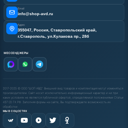
Email
info@shop-avd.ru
Адрес
355047, Россия, Ставропольский край,
г.Ставрополь, ул.Кулакова пр., 28б
МЕССЕНДЖЕРЫ
2017-2025 © ООО "ШОП АВД". Внешний вид товаров и комплектация могут изменяться
производителем. Сайт носит исключительно информационный характер и ни при
каких условиях не является публичной офертой, определяемой положениями Статьи
437 (2) ГК РФ. Заполняя формы на сайте, Вы подтверждаете возможность их
обработки.
МЫ В СОЦСЕТЯХ