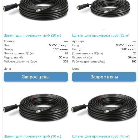
Шланг для промывки труб (20 м)
Шланг для промывки труб (25 м)
Артикул
----
Артикул
----
Вход
М22х1,5 внут
Вход
М22х1,5 внеш
Выход
1/4" внеш
Выход
1/8" внеш
Длина шланга ВД (м)
20
Длина шланга ВД (м)
25
Радиус изгиба
50 мм
Радиус изгиба
50 мм
Рабочее давление (бар)
300
Рабочее давление (бар)
300
Цена
Цена
Запрос цены
Запрос цены
Шланг для промывки труб (30 м)
Шланг для промывки труб (40 м)