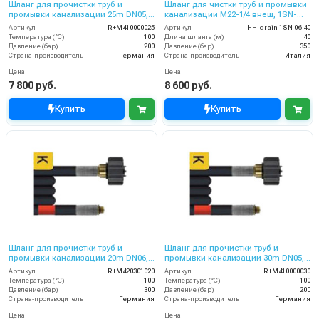
Шланг для прочистки труб и
Шланг для чистки труб и промывки
промывки канализации 25m DN05,
канализации M22-1/4 внеш, 1SN-
200bar
06,40 м
Артикул
R+M410000025
Артикул
HH-drain 1SN 06-40
Температура (°C)
100
Длина шланга (м)
40
Давление (бар)
200
Давление (бар)
350
Страна-производитель
Германия
Страна-производитель
Италия
Цена
Цена
7 800 руб.
8 600 руб.
Купить
Купить
Шланг для прочистки труб и
Шланг для прочистки труб и
промывки канализации 20m DN06,
промывки канализации 30m DN05,
300bar
200bar
Артикул
R+M420301020
Артикул
R+M410000030
Температура (°C)
100
Температура (°C)
100
Давление (бар)
300
Давление (бар)
200
Страна-производитель
Германия
Страна-производитель
Германия
Цена
Цена