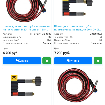
Шланг для чистки труб и промывки
Шланг для прочистки труб и
канализации M22-1/4 внеш, 1SN-
промывки канализации 20m DN05,
06,30 м
200bar
Артикул
HH-drain 1SN 06-30
Артикул
R+M410000020
Длина шланга (м)
30
Температура (°C)
100
Давление (бар)
350
Давление (бар)
200
Страна-производитель
Италия
Страна-производитель
Германия
Цена
Цена
6 700 руб.
7 200 руб.
Купить
Купить