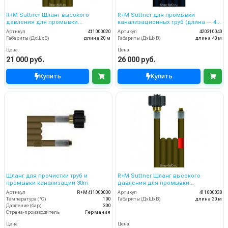
R+M Suttner Шланг высокого
R+M Suttner для промывки
давления для промывки
канализационных труб (длина — 40
канализационных труб 20 м
м, диаметр 6 мм)
Артикул
411000020
Артикул
420310040
Габариты (ДхШхВ)
длина 20 м
Габариты (ДхШхВ)
длина 40 м
Цена
Цена
21 000 руб.
26 000 руб.
Купить
Купить
Шланг для прочистки труб и
R+M Suttner Шланг высокого
промывки канализации 30m
давления для промывки
канализационных труб 30 м
Артикул
R+M411000030
Артикул
411000030
Температура (°C)
100
Габариты (ДхШхВ)
длина 30 м
Давление (бар)
300
Страна-производитель
Германия
Цена
Цена