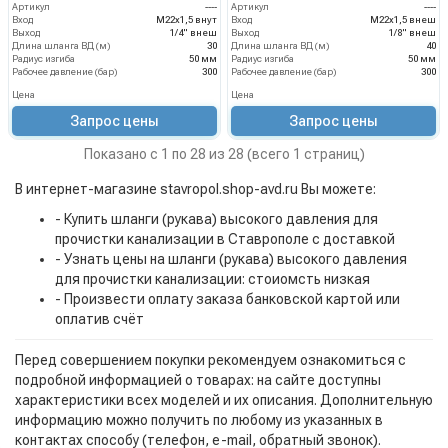
Артикул
----
Артикул
----
Вход
М22х1,5 внут
Вход
М22х1,5 внеш
Выход
1/4" внеш
Выход
1/8" внеш
Длина шланга ВД (м)
30
Длина шланга ВД (м)
40
Радиус изгиба
50 мм
Радиус изгиба
50 мм
Рабочее давление (бар)
300
Рабочее давление (бар)
300
Цена
Цена
Запрос цены
Запрос цены
Показано с 1 по 28 из 28 (всего 1 страниц)
В интернет-магазине stavropol.shop-avd.ru Вы можете:
- Купить шланги (рукава) высокого давления для
прочистки канализации в Ставрополе с доставкой
- Узнать цены на шланги (рукава) высокого давления
для прочистки канализации: стоиомсть низкая
- Произвести оплату заказа банковской картой или
оплатив счёт
Перед совершением покупки рекомендуем ознакомиться с
подробной информацией о товарах: на сайте доступны
характеристики всех моделей и их описания. Дополнительную
информацию можно получить по любому из указанных в
контактах способу (телефон, e-mail, обратный звонок).