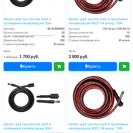
Шланг для прочистки труб и
Шланг для чистки труб и промывки
промывки канализации 20m
канализации M22-1/4 внеш, 1SN-
06,10 м
Артикул
M-410000020
Артикул
HH-drain 1SN 06-10
Длина шланга (м)
20
Длина шланга (м)
10
Макс. температура воды (°C)
60
Давление (бар)
350
Давление (бар)
200
Страна-производитель
Италия
Страна-производитель
Италия
Цена
Цена
1 700 руб.
2 800 руб.
1 900 руб.
Купить
Купить
Шланг для прочистки труб и
Шланг для чистки труб и промывки
промывки канализации 40m
канализации M22-1/4 внеш, 1SN-
06,15 м