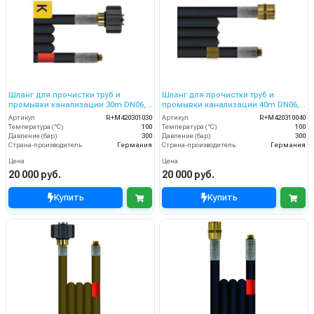
Шланг для прочистки труб и
Шланг для прочистки труб и
промывки канализации 30m DN06,
промывки канализации 40m DN06,
300bar
300bar
Артикул
R+M420301030
Артикул
R+M420310040
Температура (°C)
100
Температура (°C)
100
Давление (бар)
300
Давление (бар)
300
Страна-производитель
Германия
Страна-производитель
Германия
Цена
Цена
20 000 руб.
20 000 руб.
Купить
Купить