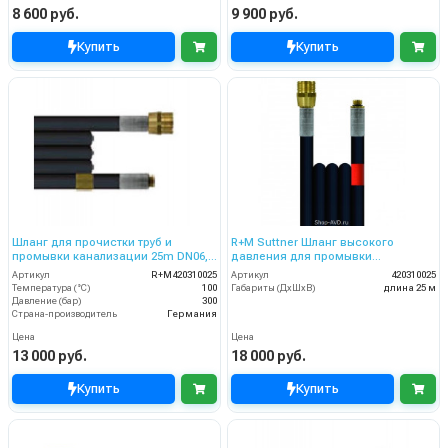
8 600 руб.
9 900 руб.
Купить
Купить
Шланг для прочистки труб и
R+M Suttner Шланг высокого
промывки канализации 25m DN06,
давления для промывки
300bar
канализационных труб 25 м
Артикул
R+M420310025
Артикул
420310025
Температура (°C)
100
Габариты (ДхШхВ)
длина 25 м
Давление (бар)
300
Страна-производитель
Германия
Цена
Цена
13 000 руб.
18 000 руб.
Купить
Купить