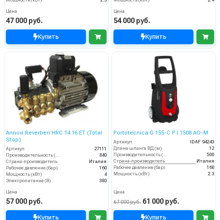
Цена
Цена
47 000 руб.
54 000 руб.
Купить
Купить
Annovi Reverberi HRC 14.16 ET (Total
Portotecnica G 155-C P I 1508 AO-M
Stop)
Артикул
IDAF 94243
Длина шланга ВД (м)
12
Артикул
27111
Производительность (л/ч)
500
Производительность (л/ч)
840
Страна-производитель
Италия
Страна-производитель
Италия
Рабочее давление (бар)
160
Рабочее давление (бар)
160
Мощность (кВт)
2.3
Мощность (кВт)
4
Электропитание (В)
380
Цена
Цена
57 000 руб.
61 000 руб.
67 000 руб.
Купить
Купить