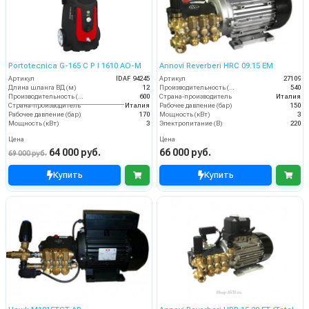
Portotecnica G-165 C P I 1610 AO-M
Annovi Reverberi HRC 09.15 EM
Артикул
IDAF 94245
Артикул
27109
Длина шланга ВД (м)
12
Производительность (л/ч)
540
Производительность (л/ч)
600
Страна-производитель
Италия
Страна-производитель
Италия
Рабочее давление (бар)
150
Рабочее давление (бар)
170
Мощность (кВт)
3
Мощность (кВт)
3
Электропитание (В)
220
Цена
Цена
64 000 руб.
66 000 руб.
69 000 руб.
Купить
Купить