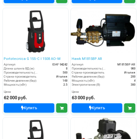
Portotecnica G 155-C I 1508 AO-M
Hawk M1815BP AR
Артикул
IDAF 94242
Артикул
M1815BP AR
Длина шланга ВД (м)
8
Производительность (л/ч)
900
Производительность (л/ч)
500
Страна-производитель
Италия
Страна-производитель
Италия
Рабочее давление (бар)
200
Рабочее давление (бар)
160
Мощность (кВт)
4
Мощность (кВт)
2.5
Электропитание (В)
380
Цена
Цена
62 000 руб.
63 000 руб.
Купить
Купить