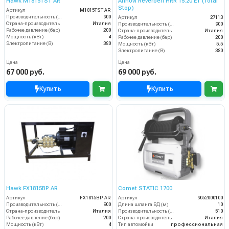
Hawk M1815TST AR
Annovi Reverberi HRR 15.20 ET (Total
Stop)
Артикул
M1815TST AR
Производительность (л/ч)
900
Артикул
27113
Страна-производитель
Италия
Производительность (л/ч)
900
Рабочее давление (бар)
200
Страна-производитель
Италия
Мощность (кВт)
4
Рабочее давление (бар)
200
Электропитание (В)
380
Мощность (кВт)
5.5
Электропитание (В)
380
Цена
Цена
67 000 руб.
69 000 руб.
Купить
Купить
Hawk FX1815BP AR
Comet STATIC 1700
Артикул
FX1815BP AR
Артикул
9052000100
Производительность (л/ч)
900
Длина шланга ВД (м)
10
Страна-производитель
Италия
Производительность (л/ч)
510
Рабочее давление (бар)
200
Страна-производитель
Италия
Мощность (кВт)
4
Тип автомойки
профессиональная