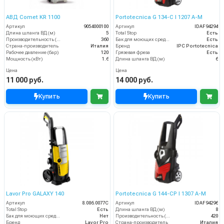
АВД Comet KR 1100
Portotecnica G 134-C I 1207 A-M
Артикул
9054000100
Артикул
IDAF94294
Длина шланга ВД (м)
5
Total Stop
Есть
Производительность (л/ч)
360
Бак для моющих средств
Есть
Страна-производитель
Италия
Бренд
IPC Portotecnica
Рабочее давление (бар)
120
Грязевая фреза
Есть
Мощность (кВт)
1.6
Длина шланга ВД (м)
6
Цена
Цена
11 000 руб.
14 000 руб.
Купить
Купить
Lavor Pro GALAXY 140
Portotecnica G 144-CP I 1307 A-M
Артикул
8.086.0077C
Артикул
IDAF94296
Total Stop
Есть
Длина шланга ВД (м)
8
Бак для моющих средств
Нет
Производительность (л/ч)
420
Бренд
Lavor Pro
Страна-производитель
Италия