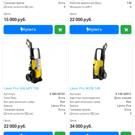
Грязевая фреза
Есть
Рабочее давление (бар)
130
Длина шланга ВД (м)
6
Мощность (кВт)
2
Цена
Цена
15 000 руб.
22 000 руб.
Купить
Купить
Lavor Pro GALAXY 150
Lavor Pro IKON 140
Артикул
8.086.0075C
Артикул
8.108.0001C
Total Stop
Есть
Адаптер присоединения к шлангу
Доп.опция
Бак для моющих средств
Нет
Бак для моющих средств
Нет
Бренд
Lavor Pro
Бренд
Lavor Pro
Грязевая фреза
Есть
Грязевая фреза
Есть
Длина шланга ВД (м)
6
Длина шланга ВД (м)
6
Цена
Цена
22 000 руб.
34 000 руб.