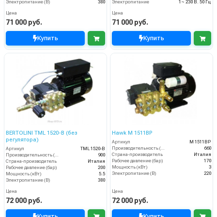
Электропитание (В)
380
Электропитание
1~ 230 В. 50 Гц
Цена
Цена
71 000 руб.
71 000 руб.
Купить
Купить
BERTOLINI TML 1520-B (без
Hawk M 1511BP
регулятора)
Артикул
M 1511BP
Производительность (л/ч)
660
Артикул
TML 1520-B
Страна-производитель
Италия
Производительность (л/ч)
900
Рабочее давление (бар)
170
Страна-производитель
Италия
Мощность (кВт)
3
Рабочее давление (бар)
200
Электропитание (В)
220
Мощность (кВт)
5.5
Электропитание (В)
380
Цена
Цена
72 000 руб.
72 000 руб.
Купить
Купить