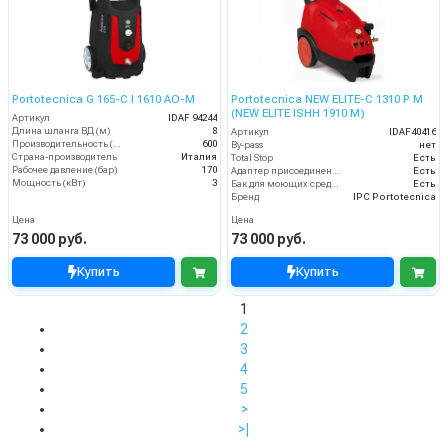
Portotecnica G 165-C I 1610 AO-M
Portotecnica NEW ELITE-C 1310 P M
(NEW ELITE ISHH 1910 M)
Артикул
IDAF 94244
Длина шланга ВД (м)
8
Артикул
IDAF40416
Производительность (л/ч)
600
By-pass
нет
Страна-производитель
Италия
Total Stop
Есть
Рабочее давление (бар)
170
Адаптер присоединения к шлангу
Есть
Мощность (кВт)
3
Бак для моющих средств
Есть
Бренд
IPC Portotecnica
Цена
Цена
73 000 руб.
73 000 руб.
Купить
Купить
1
2
3
4
5
>
>|