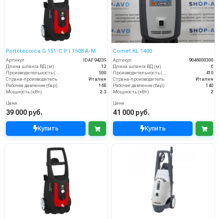
Portotecnica G 151-C P I 1508 A-M
Comet KL 1400
Артикул
IDAF94239
Артикул
9046000300
Длина шланга ВД (м)
12
Длина шланга ВД (м)
6
Производительность (л/ч)
500
Производительность (л/ч)
410
Страна-производитель
Италия
Страна-производитель
Италия
Рабочее давление (бар)
160
Рабочее давление (бар)
140
Мощность (кВт)
2.3
Мощность (кВт)
2
Цена
Цена
39 000 руб.
41 000 руб.
Купить
Купить