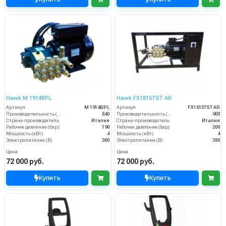
Hawk M 1914BPL
Hawk FX1815TST AR
Артикул
M 1914BPL
Артикул
FX1815TST AR
Производительность (л/ч)
840
Производительность (л/ч)
900
Страна-производитель
Италия
Страна-производитель
Италия
Рабочее давление (бар)
190
Рабочее давление (бар)
200
Мощность (кВт)
4
Мощность (кВт)
4
Электропитание (В)
380
Электропитание (В)
380
Цена
Цена
72 000 руб.
72 000 руб.
Купить
Купить