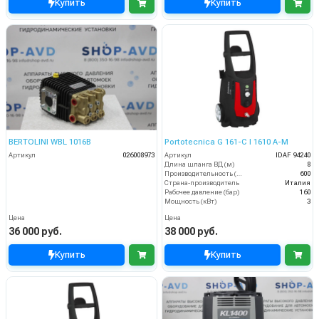
Купить
Купить
BERTOLINI WBL 1016B
Portotecnica G 161-C I 1610 A-M
Артикул
026008973
Артикул
IDAF 94240
Длина шланга ВД (м)
8
Производительность (л/ч)
600
Страна-производитель
Италия
Рабочее давление (бар)
160
Мощность (кВт)
3
Цена
Цена
36 000 руб.
38 000 руб.
Купить
Купить