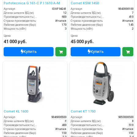
Portotecnica G 161-C P I 1610 A-M
Comet KSM 1450
Артикул
IDAF94241
Артикул
9043000100
Длина шланга ВД (м)
12
Длина шланга ВД (м)
7
Производительность (л/ч)
600
Производительность (л/ч)
410
Страна-производитель
Италия
Страна-производитель
Италия
Рабочее давление (бар)
170
Рабочее давление (бар)
145
Мощность (кВт)
3
Мощность (кВт)
2
Цена
Цена
41 000 руб.
45 000 руб.
Купить
Купить
Comet KL 1600
Comet KT 1750
Артикул
9046006500
Артикул
9053000500
Длина шланга ВД (м)
6
Длина шланга ВД (м)
8
Производительность (л/ч)
480
Производительность (л/ч)
510
Страна-производитель
Италия
Страна-производитель
Италия
Рабочее давление (бар)
150
Рабочее давление (бар)
150
Мощность (кВт)
2.3
Мощность (кВт)
2.4