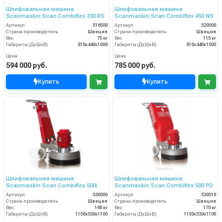
Шлифовальная машина
Шлифовальная машина
Scanmaskin Scan Combiflex 330 RS
Scanmaskin Scan Combiflex 450 NS
Артикул
516500
Артикул
520500
Страна-производитель
Швеция
Страна-производитель
Швеция
Вес
75 кг
Вес
115 кг
Габариты (ДхШхВ)
810х440х1000
Габариты (ДхШхВ)
810х440х1000
Цена
Цена
594 000 руб.
785 000 руб.
Купить
Купить
Шлифовальная машина
Шлифовальная машина
Scanmaskin Scan Combiflex 500i
Scanmaskin Scan Combiflex 500 PD
Артикул
530000
Артикул
530510
Страна-производитель
Швеция
Страна-производитель
Швеция
Вес
160 кг
Вес
170 кг
Габариты (ДхШхВ)
1150х530х1100
Габариты (ДхШхВ)
1150х530х1100