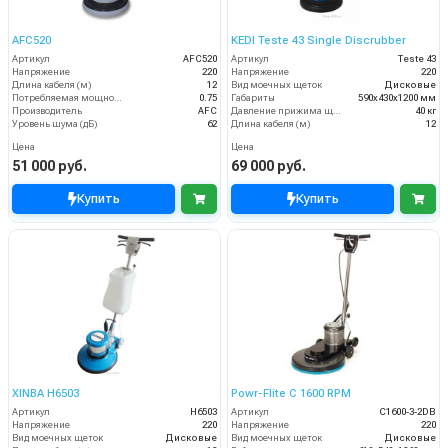
AFC520
KEDI Teste 43 Single Discrubber
Артикул
AFC520
Артикул
Teste 43
Напряжение
220
Напряжение
220
Длина кабеля (м)
12
Вид моечных щеток
Дисковые
Потребляемая мощность (кВт)
0.75
Габариты
590х430х1200 мм
Производитель
AFC
Давление прижима щеток
40 кг
Уровень шума (дБ)
62
Длина кабеля (м)
12
Цена
Цена
51 000 руб.
69 000 руб.
Купить
Купить
XINBA H6503
Powr-Flite C 1600 RPM
Артикул
H6503
Артикул
C1600-3-2DB
Напряжение
220
Напряжение
220
Вид моечных щеток
Дисковые
Вид моечных щеток
Дисковые