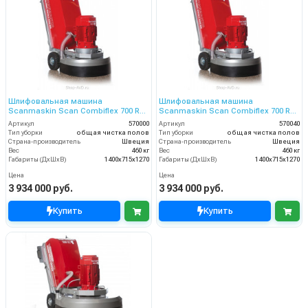
Шлифовальная машина
Шлифовальная машина
Scanmaskin Scan Combiflex 700 RC
Scanmaskin Scan Combiflex 700 RC
(570000)
(570040)
Артикул
570000
Артикул
570040
Тип уборки
общая чистка полов
Тип уборки
общая чистка полов
Страна-производитель
Швеция
Страна-производитель
Швеция
Вес
460 кг
Вес
460 кг
Габариты (ДхШхВ)
1400х715х1270
Габариты (ДхШхВ)
1400х715х1270
Цена
Цена
3 934 000 руб.
3 934 000 руб.
Купить
Купить