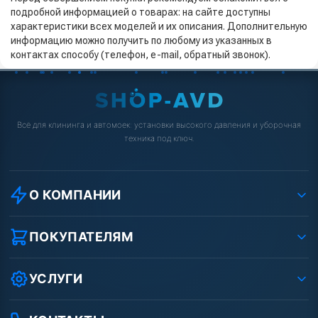
подробной информацией о товарах: на сайте доступны
характеристики всех моделей и их описания. Дополнительную
информацию можно получить по любому из указанных в
контактах способу (телефон, e-mail, обратный звонок).
Всё для клининга и автомоек: установки высокого давления и уборочная
техника под ключ.
О КОМПАНИИ
О компании
Реквизиты ООО «Шоп АВД»
ПОКУПАТЕЛЯМ
Защита данных клиента
Как заказать?
Условия соглашения
Оплата
УСЛУГИ
Вакансии
Доставка
Ремонт АВД
Рассрочка
Гарантия
Сертификаты