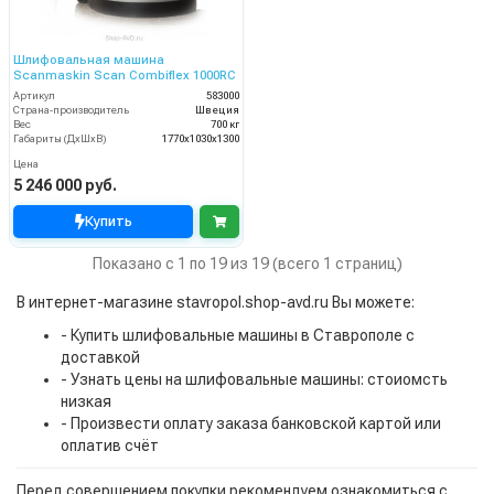
Шлифовальная машина
Scanmaskin Scan Combiflex 1000RC
Артикул
583000
Страна-производитель
Швеция
Вес
700 кг
Габариты (ДхШхВ)
1770х1030х1300
Цена
5 246 000 руб.
Купить
Показано с 1 по 19 из 19 (всего 1 страниц)
В интернет-магазине stavropol.shop-avd.ru Вы можете:
- Купить шлифовальные машины в Ставрополе с
доставкой
- Узнать цены на шлифовальные машины: стоиомсть
низкая
- Произвести оплату заказа банковской картой или
оплатив счёт
Перед совершением покупки рекомендуем ознакомиться с