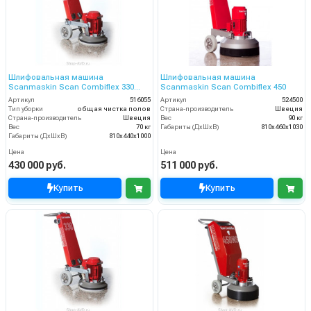
Шлифовальная машина
Шлифовальная машина
Scanmaskin Scan Combiflex 330
Scanmaskin Scan Combiflex 450
(516055)
Артикул
516055
Артикул
524500
Тип уборки
общая чистка полов
Страна-производитель
Швеция
Страна-производитель
Швеция
Вес
90 кг
Вес
70 кг
Габариты (ДхШхВ)
810x460x1030
Габариты (ДхШхВ)
810х440х1000
Цена
Цена
430 000 руб.
511 000 руб.
Купить
Купить