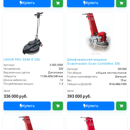
Купить
Купить
LAVOR PRO SDM-R 53G
Шлифовальная машина
Scanmaskin Scan Combiflex 330
Артикул
0.055.0306
(501000)
Напряжение
220
Артикул
501000
Вид моечных щеток
Дисковые
Тип уборки
общая чистка полов
Габариты
1120х420х340 мм
Страна-производитель
Швеция
Длина кабеля (м)
12
Вес
70 кг
Потребляемая мощность (кВт)
1.3
Габариты (ДхШхВ)
810х440х1000
Цена
Цена
336 000 руб.
393 000 руб.
Купить
Купить