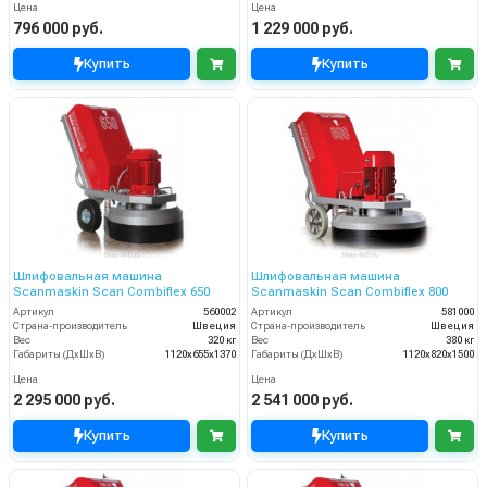
Цена
Цена
796 000 руб.
1 229 000 руб.
Купить
Купить
Шлифовальная машина
Шлифовальная машина
Scanmaskin Scan Combiflex 650
Scanmaskin Scan Combiflex 800
Артикул
560002
Артикул
581000
Страна-производитель
Швеция
Страна-производитель
Швеция
Вес
320 кг
Вес
380 кг
Габариты (ДхШхВ)
1120х655х1370
Габариты (ДхШхВ)
1120х820х1500
Цена
Цена
2 295 000 руб.
2 541 000 руб.
Купить
Купить