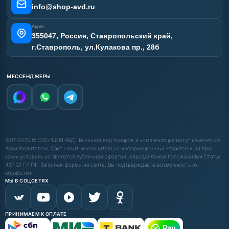
info@shop-avd.ru
Адрес
355047, Россия, Ставропольский край,
г.Ставрополь, ул.Кулакова пр., 28б
МЕССЕНДЖЕРЫ
2017-2025 © ООО "ШОП АВД". Внешний вид товаров и комплектация могут изменяться
производителем. Сайт носит исключительно информационный характер и ни при
каких условиях не является публичной офертой, определяемой положениями Статьи
437 (2) ГК РФ. Заполняя формы на сайте, Вы подтверждаете возможность их
обработки.
МЫ В СОЦСЕТЯХ
ПРИНИМАЕМ К ОПЛАТЕ