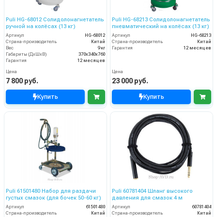
Puli HG-68012 Солидолонагнетатель
Puli HG-68213 Солидолонагнетатель
ручной на колёсах (13 кг)
пневматический на колёсах (13 кг)
Артикул
HG-68012
Артикул
HG-68213
Страна-производитель
Китай
Страна-производитель
Китай
Вес
9 кг
Гарантия
12 месяцев
Габариты (ДхШхВ)
370х340х760
Гарантия
12 месяцев
Цена
Цена
7 800 руб.
23 000 руб.
Купить
Купить
Puli 61501480 Набор для раздачи
Puli 60781404 Шланг высокого
густых смазок (для бочек 50-60 кг)
давления для смазок 4 м
Артикул
61501480
Артикул
60781404
Страна-производитель
Китай
Страна-производитель
Китай