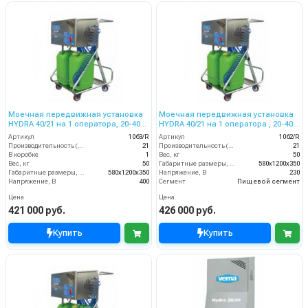
Моечная передвижная установка
Моечная передвижная установка
HYDRA 40/21 на 1 оператора, 20-40
HYDRA 40/21 на 1 оператора , 20-40
бар, 21 л/мин, 400 В
бар, 21 л/мин, 230 В
Артикул
1063/R
Артикул
1062/R
Производительность (л/мин)
21
Производительность (л/мин)
21
В коробке
1
Вес, кг
50
Вес, кг
50
Габаритные размеры, мм
580x1200x350
Габаритные размеры, мм
580x1200x350
Напряжение, В
230
Напряжение, В
400
Сегмент
Пищевой сегмент
Цена
Цена
421 000 руб.
426 000 руб.
Купить
Купить