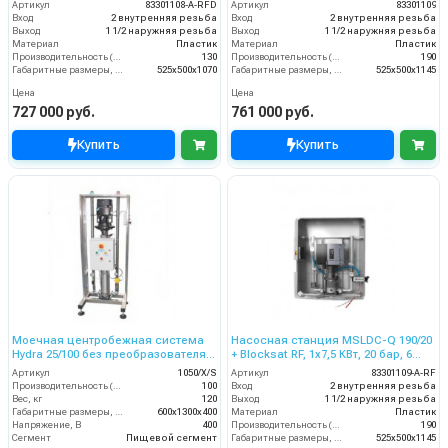
пользователя
Артикул
83301108-A-RFD
Артикул
83301109
Вход
2 внутренняя резьба
Вход
2 внутренняя резьба
Выход
1 1/2 наружняя резьба
Выход
1 1/2 наружняя резьба
Материал
Пластик
Материал
Пластик
Производительность (л/мин)
130
Производительность (л/мин)
190
Габаритные размеры, мм
525x500x1070
Габаритные размеры, мм
525x500x1145
Цена
Цена
727 000 руб.
761 000 руб.
Купить
Купить
Моечная центробежная система
Насосная станция MSLDC-Q 190/20
Hydra 25/100 без преобразователя,
+ Blocksat RF, 1x7,5 КВт, 20 бар, 6
на 3 оператора, 100 л/мин, 25 бар
пользователей
Артикул
1050/X/S
Артикул
83301109-A-RF
Производительность (л/мин)
100
Вход
2 внутренняя резьба
Вес, кг
120
Выход
1 1/2 наружняя резьба
Габаритные размеры, мм
600x1300x400
Материал
Пластик
Напряжение, В
400
Производительность (л/мин)
190
Сегмент
Пищевой сегмент
Габаритные размеры, мм
525x500x1145