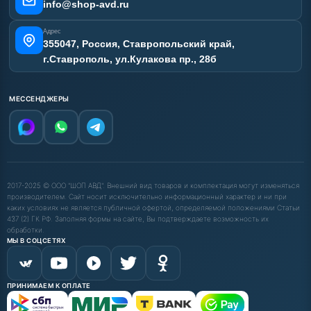
info@shop-avd.ru
Адрес
355047, Россия, Ставропольский край,
г.Ставрополь, ул.Кулакова пр., 28б
МЕССЕНДЖЕРЫ
2017-2025 © ООО "ШОП АВД". Внешний вид товаров и комплектация могут изменяться
производителем. Сайт носит исключительно информационный характер и ни при
каких условиях не является публичной офертой, определяемой положениями Статьи
437 (2) ГК РФ. Заполняя формы на сайте, Вы подтверждаете возможность их
обработки.
МЫ В СОЦСЕТЯХ
ПРИНИМАЕМ К ОПЛАТЕ