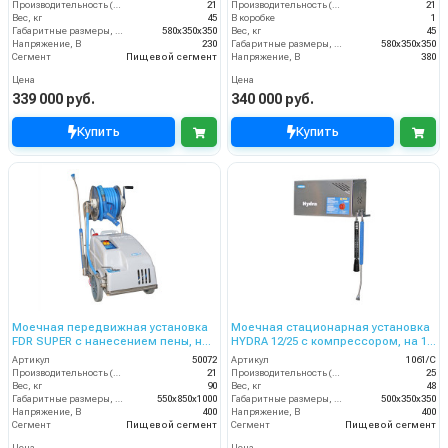
Производительность (л/мин)
21
Производительность (л/мин)
21
Вес, кг
45
В коробке
1
Габаритные размеры, мм
580x350x350
Вес, кг
45
Напряжение, В
230
Габаритные размеры, мм
580x350x350
Сегмент
Пищевой сегмент
Напряжение, В
380
Цена
Цена
339 000 руб.
340 000 руб.
Купить
Купить
Моечная передвижная установка
Моечная стационарная установка
FDR SUPER с нанесением пены, на
HYDRA 12/25 с компрессором, на 1
1 опер.150 бар, 21 л/мин барабаном
оператора, 12 бар, 25 л/мин.
Артикул
50072
Артикул
1061/C
Производительность (л/мин)
21
Производительность (л/мин)
25
Вес, кг
90
Вес, кг
48
Габаритные размеры, мм
550x850x1000
Габаритные размеры, мм
500x350x350
Напряжение, В
400
Напряжение, В
400
Сегмент
Пищевой сегмент
Сегмент
Пищевой сегмент