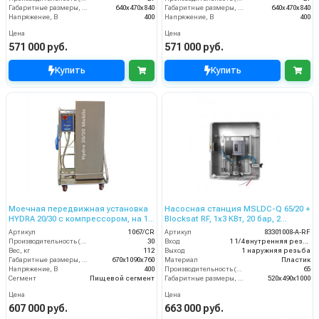
Габаритные размеры, мм
640x470x840
Габаритные размеры, мм
640x470x840
Напряжение, В
400
Напряжение, В
400
Цена
Цена
571 000 руб.
571 000 руб.
Купить
Купить
Моечная передвижная установка
Насосная станция MSLDC-Q 65/20 +
HYDRA 20/30 с компрессором, на 1
Blocksat RF, 1x3 КВт, 20 бар, 2
оператора, 20 бар, 30 л/мин.
пользователя
Артикул
1067/CR
Артикул
83301008-A-RF
Производительность (л/мин)
30
Вход
1 1/4 внутренняя резьба
Вес, кг
112
Выход
1 наружняя резьба
Габаритные размеры, мм
670x1090x760
Материал
Пластик
Напряжение, В
400
Производительность (л/мин)
65
Сегмент
Пищевой сегмент
Габаритные размеры, мм
520x490x1000
Цена
Цена
607 000 руб.
663 000 руб.