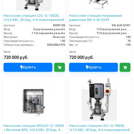
Насосная станция LDC-Q 130/20,
Насосная станция повышения
1x5,5 КВт, 20 бар, 4-6 пользователей
давления SN-4-20 QVXF
Артикул
83301108
Артикул
SN-4-20 QVXF
Вход
2 внутренняя резьба
Вход
11/2 внутренняя резьба
Выход
1 1/2 наружняя резьба
Выход
11/2 внутренняя резьба
Материал
Пластик
Производительность (л/мин)
100
Производительность (л/мин)
130
Температура (°C)
70
Габаритные размеры, мм
525x500x1070
Вес, кг
150
Цена
Цена
720 000 руб.
720 000 руб.
Купить
Купить
Насосная станция MSLDC-Q 130/20
Насосная станция LDC-Q 190/20,
+ Blocksat RFD, 1x5,5 КВт, 20 бар, 4
1x7,5 КВт, 20 бар, 4-6 пользователей