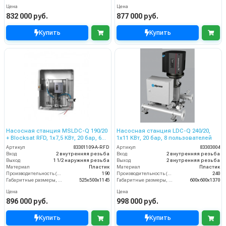
Цена
Цена
832 000 руб.
877 000 руб.
Купить
Купить
Насосная станция MSLDC-Q 190/20
Насосная станция LDC-Q 240/20,
+ Blocksat RFD, 1x7,5 КВт, 20 бар, 6
1x11 КВт, 20 бар, 8 пользователей
пользователей
Артикул
83301109-A-RFD
Артикул
83303004
Вход
2 внутренняя резьба
Вход
2 внутренняя резьба
Выход
1 1/2 наружняя резьба
Выход
2 внутренняя резьба
Материал
Пластик
Материал
Пластик
Производительность (л/мин)
190
Производительность (л/мин)
240
Габаритные размеры, мм
525x500x1145
Габаритные размеры, мм
600x600x1370
Цена
Цена
896 000 руб.
998 000 руб.
Купить
Купить