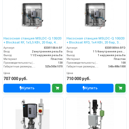
Насосная станция MSLDC-Q 130/20
Насосная станция MSLDC-Q 100/20
+ Blocksat RF, 1x5,5 КВт, 20 бар, 4
+ Blocksat RFD, 1x4 КВт, 20 бар, 3
пользователя
пользователя
Артикул
83301108-A-RF
Артикул
83301009-A-RFD
Вход
2 внутренняя резьба
Вход
1 1/4 внутренняя резьба
Выход
1 1/2 наружняя резьба
Выход
1 наружняя резьба
Материал
Пластик
Материал
Пластик
Производительность (л/мин)
130
Производительность (л/мин)
100
Габаритные размеры, мм
525x500x1070
Габаритные размеры, мм
540x490x1000
Цена
Цена
707 000 руб.
710 000 руб.
Купить
Купить