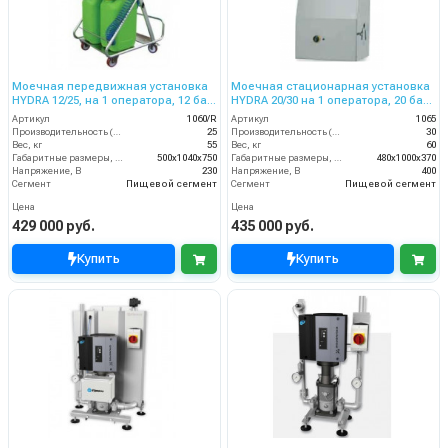
Моечная передвижная установка
Моечная стационарная установка
HYDRA 12/25, на 1 оператора, 12 бар,
HYDRA 20/30 на 1 оператора, 20 бар,
25 л/мин.
30 л/мин.
Артикул
1060/R
Артикул
1065
Производительность (л/мин)
25
Производительность (л/мин)
30
Вес, кг
55
Вес, кг
60
Габаритные размеры, мм
500x1040x750
Габаритные размеры, мм
480x1000x370
Напряжение, В
230
Напряжение, В
400
Сегмент
Пищевой сегмент
Сегмент
Пищевой сегмент
Цена
Цена
429 000 руб.
435 000 руб.
Купить
Купить