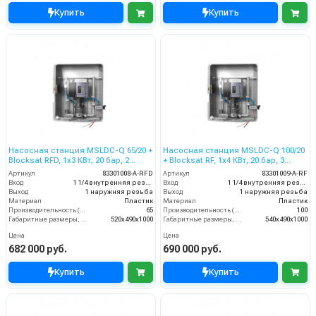
Купить
Купить
Насосная станция MSLDC-Q 65/20 +
Насосная станция MSLDC-Q 100/20
Blocksat RFD, 1x3 КВт, 20 бар, 2
+ Blocksat RF, 1x4 КВт, 20 бар, 3
пользователя
пользователя
Артикул
83301008-A-RFD
Артикул
83301009-A-RF
Вход
1 1/4 внутренняя резьба
Вход
1 1/4 внутренняя резьба
Выход
1 наружняя резьба
Выход
1 наружняя резьба
Материал
Пластик
Материал
Пластик
Производительность (л/мин)
65
Производительность (л/мин)
100
Габаритные размеры, мм
520x490x1000
Габаритные размеры, мм
540x490x1000
Цена
Цена
682 000 руб.
690 000 руб.
Купить
Купить