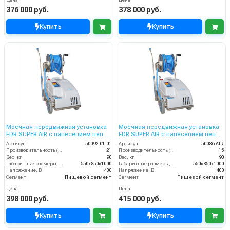
Цена
Цена
376 000 руб.
378 000 руб.
Купить
Купить
Моечная передвижная установка
Моечная передвижная установка
FDR SUPER AIR с нанесением пены,
FDR SUPER AIR с нанесением пены,
150 бар, 21 л/мин барабаном
200 бар, 15 л/мин барабаном
Артикул
50092.01.01
Артикул
50086-AIR
Производительность (л/мин)
21
Производительность (л/мин)
15
Вес, кг
90
Вес, кг
90
Габаритные размеры, мм
550x850x1000
Габаритные размеры, мм
550x850x1000
Напряжение, В
400
Напряжение, В
400
Сегмент
Пищевой сегмент
Сегмент
Пищевой сегмент
Цена
Цена
398 000 руб.
415 000 руб.
Купить
Купить