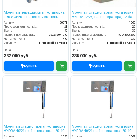
Моечная передвижная установка
Моечная стационарная установка
FDR SUPER с нанесением пены, на
HYDRA 12/25, на 1 оператора, 12 бар,
1 оператора , 150 бар, 21 л/мин
25 л/мин.
Артикул
50071
Артикул
1060
Производительность (л/мин)
21
Производительность (л/мин)
25
Вес, кг
90
Вес, кг
35
Габаритные размеры, мм
550x850x1000
Габаритные размеры, мм
500x350x350
Напряжение, В
400
Напряжение, В
230
Сегмент
Пищевой сегмент
Сегмент
Пищевой сегмент
Цена
Цена
332 000 руб.
335 000 руб.
Купить
Купить
Моечная стационарная установка
Моечная стационарная установка
HYDRA 40/21 на 1 оператора , 20-40
HYDRA 40/21 на 1 оператора, 20-40
бар, 21 л/мин, 230 В
бар, 21 л/мин, 380 В
Артикул
1062
Артикул
1063