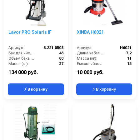
Lavor PRO Solaris IF
XINBA H6021
Артикул:
8.221.0508
Артикул:
H6021
Бак для чистой воды (л):
48
Длина кабеля (м):
7.2
Объем бака (л):
80
Масса (кг):
11
Масса (кг):
37
Емкость бака для мусора (л):
15
Потребляемая мощность (Вт):
2400
Потребляемая мощность (кВт):
1
134 000 руб.
10 000 руб.
⚡ В корзину
⚡ В корзину