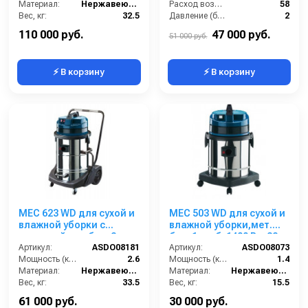
Материал:
Нержавеющая сталь
Расход воздуха (л/сек):
58
Вес, кг:
32.5
Давление (бар):
2
Габаритные размеры, мм:
650x590x1050
Мощность (Вт):
1400
110 000 руб.
47 000 руб.
51 000 руб.
⚡ В корзину
⚡ В корзину
MEC 623 WD для сухой и
MEC 503 WD для сухой и
влажной уборки с
влажной уборки,мет.
тележкой опр.бак, 2
бак, 1 турб, 1400 Вт, 32 л.
турб, 2600 Вт, 78 л.
Артикул:
ASDO08181
полн. компл.
Артикул:
ASDO08073
полн.компл.
Мощность (кВт):
2.6
Мощность (кВт):
1.4
Материал:
Нержавеющая сталь
Материал:
Нержавеющая сталь
Вес, кг:
33.5
Вес, кг:
15.5
Габаритные размеры, мм:
650х650х1050
Габаритные размеры, мм:
430х430х830
61 000 руб.
30 000 руб.