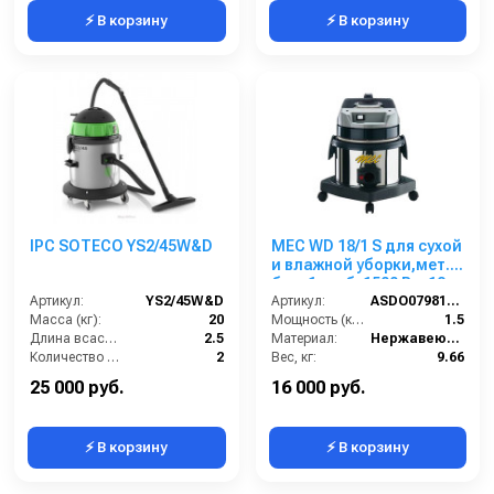
⚡ В корзину
⚡ В корзину
IPC SOTECO YS2/45W&D
MEC WD 18/1 S для сухой
и влажной уборки,мет.
бак, 1 турб, 1500 Вт, 18 л.
Артикул:
YS2/45W&D
полн. компл.
Артикул:
ASDO07981/MEC 215 Small
Масса (кг):
20
Мощность (кВт):
1.5
Длина всасывающего шланга (м):
2.5
Материал:
Нержавеющая сталь
Количество турбин (шт):
2
Вес, кг:
9.66
Емкость бака для мусора (л):
45
Габаритные размеры, мм:
400x700x400
25 000 руб.
16 000 руб.
⚡ В корзину
⚡ В корзину