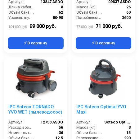
Артикул:
13847 ASDO
Артикул:
09837 ASDO
Длина кабеля (м):
8
Масса (кг):
26
Объем бака (л):
62
Объем бака (л):
60
Уровень шума (дБ):
80-90
Потребляемая мощность (Вт):
3600
Разрежение / сила всасывания (мбар):
227
Уровень шума (дБ):
84
99 000 руб.
71 000 руб.
104 000 руб.
77 000 руб.
⚡ В корзину
⚡ В корзину
IPC Soteco TORNADO
IPC Soteco Optimal YVO
YVO WET (пылеводосос)
Maxi
Артикул:
12758 ASDO
Артикул:
Soteco Optimal YVO Maxi
Расход воздуха (л/сек):
56
Масса (кг):
8
Номинальный диаметр принадлежностей (мм):
36
Объем бака (л):
15
Объём бака (л):
12.5
Разряжение (мБар):
290