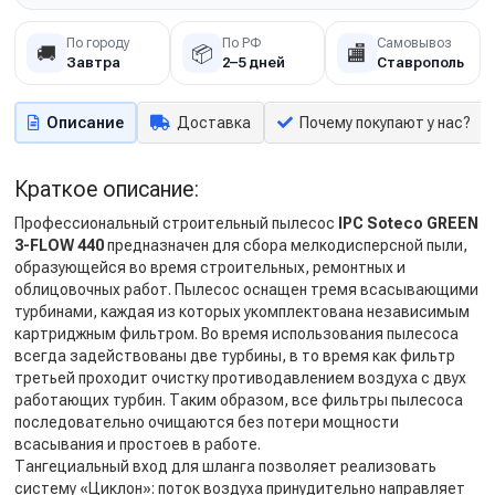
По городу
По РФ
Самовывоз
🚚
📦
🏬
Завтра
2–5 дней
Ставрополь
Описание
Доставка
Почему покупают у нас?
Краткое описание:
Профессиональный строительный пылесос
IPC Soteco GREEN
3-FLOW 440
предназначен для сбора мелкодисперсной пыли,
образующейся во время строительных, ремонтных и
облицовочных работ. Пылесос оснащен тремя всасывающими
турбинами, каждая из которых укомплектована независимым
картриджным фильтром. Во время использования пылесоса
всегда задействованы две турбины, в то время как фильтр
третьей проходит очистку противодавлением воздуха с двух
работающих турбин. Таким образом, все фильтры пылесоса
последовательно очищаются без потери мощности
всасывания и простоев в работе.
Тангециальный вход для шланга позволяет реализовать
систему «Циклон»: поток воздуха принудительно направляет