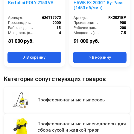
Bertolini POLY 2150 VS
HAWK FX 200/21 By-Pass
(1450 об/мин)
Артикул:
626117973
Артикул:
FX2021BP
Производительность (л/ч):
9000
Производительность (л/ч):
900
Рабочее давление (бар):
15
Рабочее давление (бар):
200
Мощность (кВт):
4
Мощность (кВт):
7.5
Масса (кг):
19
Электропитание (В):
380
81 000 руб.
91 000 руб.
⚡ В корзину
⚡ В корзину
Категории сопутствующих товаров
Профессиональные пылесосы
Профессиональные пылеводососы для
сбора сухой и жидкой грязи