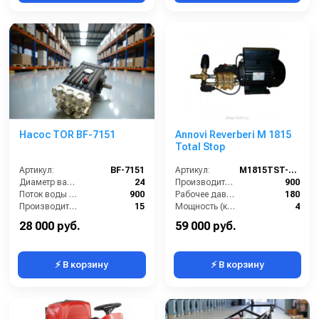
Насос TOR BF-7151
Annovi Reverberi M 1815
Total Stop
Артикул:
BF-7151
Артикул:
M1815TST-AR
Диаметр вала (мм):
24
Производительность (л/ч):
900
Поток воды (л/час):
900
Рабочее давление (бар):
180
Производительность (л/мин):
15
Мощность (кВт):
4
Температура (°C):
50
Электропитание (В):
380
28 000 руб.
59 000 руб.
⚡ В корзину
⚡ В корзину