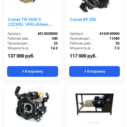
Comet TW 5550 S
Comet BP 205
(22/345) 1450 об/мин.
вал 24мм
Артикул:
6513030000
Артикул:
6104100900
Рабочее давление (бар):
345
Производительность (л/ч):
11580
Производительность (л/мин):
22
Рабочее давление (бар):
20
Мощность (кВт):
14.2
Мощность (кВт):
7.5
Обороты двигателя (об/мин):
1450
Масса (кг):
32
137 000 руб.
117 000 руб.
⚡ В корзину
⚡ В корзину