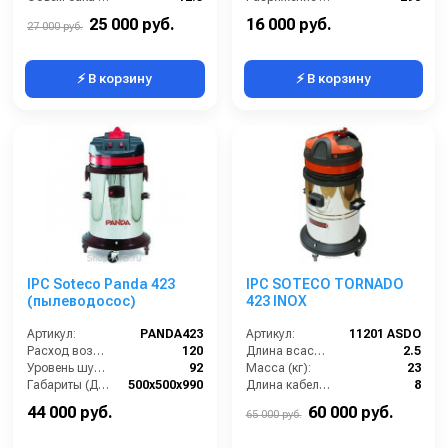
Разрежение / сила всасывания (мбар):
223
Размеры (ДхШхВ):
355x310x445
25 000 руб.
16 000 руб.
27 000 руб.
⚡ В корзину
⚡ В корзину
IPC Soteco Panda 423
IPC SOTECO TORNADO
(пылеводосос)
423 INOX
Артикул:
PANDA423
Артикул:
11201 ASDO
Расход воздуха (л/сек):
120
Длина всасывающего шланга (м):
2.5
Уровень шума (дБ(А)):
92
Масса (кг):
23
Габариты (ДхШхВ):
500х500х990
Длина кабеля (м):
8
Номинальный диаметр принадлежностей (мм):
40
Емкость бака для мусора (л):
63
44 000 руб.
60 000 руб.
65 000 руб.