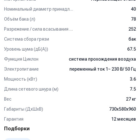
- Удлинительная трубка, 2 шт.
Номинальный диаметр принадлежностей (мм)
40
- Напольная насадка.
- Щелевая насадка.
Объём бака (л)
78
- Круглая щетка.
Разрежение / сила всасывания (мбар)
252
Применение:
Система сбора грязи
бак
Пылесос
IPC Soteco GREEN 3-FLOW 440
может
Уровень шума (дБ(А))
67.5
использоваться для общей очистки строительных площадок,
сбора крупного сухого мусора и мелкодисперсной пыли.
Функция Циклон
система прохождения воздуха
Отличный выбор для строительных подрядчиков,
Электропитание
переменный ток 1~ 230 В/ 50 Гц
производственных цехов и складских помещений с большим
пылеобразованием.
Мощность (кВт)
3.6
Длина сетевого шнура (м)
7.5
Вес
27 кг
Габариты (ДхШхВ)
730х580х960
Гарантия
12 месяцев
Подборки