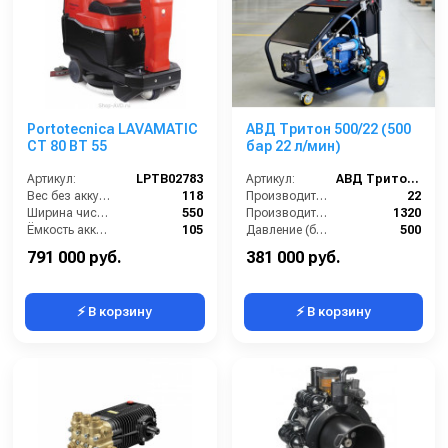
Portotecnica LAVAMATIC
АВД Тритон 500/22 (500
CT 80 BT 55
бар 22 л/мин)
Артикул:
LPTB02783
Артикул:
АВД Тритон 500/22
Вес без аккумуляторов (кг):
118
Производительность (л/мин):
22
Ширина чистки щёток (мм):
550
Производительность (л/ч):
1320
Ёмкость аккумуляторов (Ач):
105
Давление (бар):
500
Габариты (ДхШхВ):
1310х673х1030
Напряжение (В):
380
791 000 руб.
381 000 руб.
⚡ В корзину
⚡ В корзину