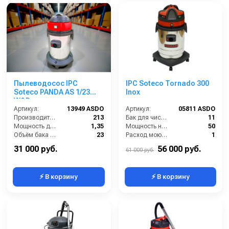
Пылеводосос IPC
IPC Soteco Tornado 300
Soteco PANDA AS 1/23
Inox
W&D
Артикул:
13949 ASDO
Артикул:
05811 ASDO
Производительность (м3/час):
213
Бак для чистой воды (л):
11
Мощность двигателя (кВт):
1,35
Мощность насоса (Вт):
50
Объём бака (л):
23
Расход моющего раствора (л/мин):
1
Напряжение:
220
Разряжение (мБар):
220
31 000 руб.
56 000 руб.
61 000 руб.
⚡ В корзину
⚡ В корзину