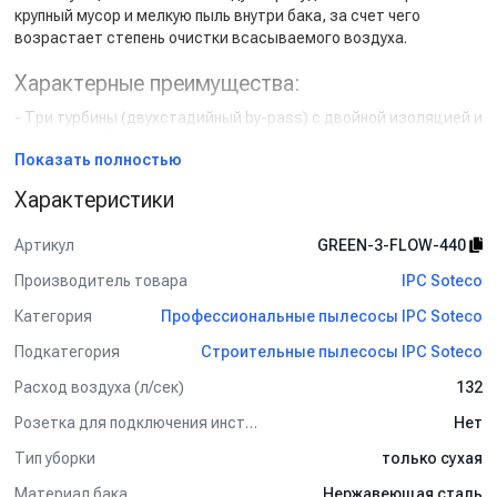
крупный мусор и мелкую пыль внутри бака, за счет чего
возрастает степень очистки всасываемого воздуха.
Характерные преимущества:
- Три турбины (двухстадийный by-pass) с двойной изоляцией и
независимой вентиляцией.
Показать полностью
- Три независимых картриджных фильтра (фильтрация – 1
микрон).
Характеристики
- Самоочистка фильтров во время работы без потери
мощности всасывания.
Артикул
GREEN-3-FLOW-440
- Непрерывная работа пылесоса без остановок для
обслуживания фильтров.
Производитель товара
IPC Soteco
- Бак из нержавеющей стали дает повышенный уровень
Категория
Профессиональные пылесосы IPC Soteco
звукоизоляции.
- Тележка с 2 направляющими передними и 2 большими
Подкатегория
Строительные пылесосы IPC Soteco
задними колесами.
- Система направления воздушного потока «Циклон».
Расход воздуха (л/сек)
132
Розетка для подключения инструмента
Нет
Комплект поставки:
Тип уборки
только сухая
- Всасывающий шланг.
- Соединительное колено.
Материал бака
Нержавеющая сталь