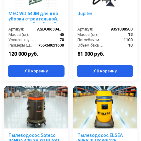
MEC WD 640M для для
Jupiter
уборки строительной
пыли,мет. бак, 3 турб,
3300 Вт, 112 л.гараж.к.
Артикул:
ASDO08304/MEC V640 M
Артикул:
9351000500
Масса (кг):
45
Масса (кг):
13
Уровень шума (дБ):
78
Потребляемая мощность (Вт):
1100
Размеры (ДхШхВ):
755х600х1630
Объем бака (л):
10
Потребляемая мощность (кВт):
3300
Потребляемая мощность (кВт):
1100
120 000 руб.
81 000 руб.
⚡ В корзину
⚡ В корзину
Пылеводосос Soteco
Пылеводосос ELSEA
PANDA 429 GA XP PLAST
ARES PLUS WP125