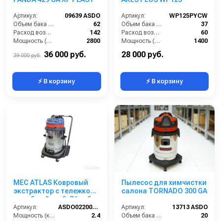
Артикул:
09639 ASDO
Артикул:
WP125PYCW
Объем бака (л):
62
Объем бака (л):
37
Расход воздуха (л/сек):
142
Расход воздуха (л/сек):
60
Мощность (Вт):
2800
Мощность (Вт):
1400
Напряжение (В):
220
Напряжение (В):
220
36 000 руб.
28 000 руб.
39 000 руб.
⚡ В корзину
⚡ В корзину
MEC ATLAS Ковровый
Пылесос для химчистки
экстрактор с тележкой,
салона TORNADO 300 GA
мет. бак,2 турб, 76 л, бак
для химии 20 л.
Артикул:
ASDO02200/ATLAS/A G6AZ
Артикул:
13713 ASDO
Мощность (кВт):
2.4
Объем бака (л):
20