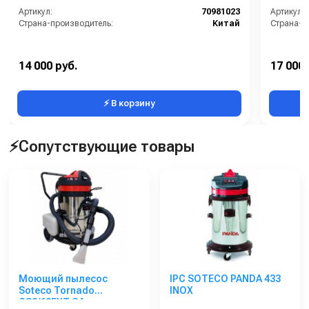
Артикул:
70981023
Артикул:
Страна-производитель:
Китай
Страна-п
14 000 руб.
17 000 
⚡ В корзину
⚡Сопутствующие товары
Моющий пылесос
IPC SOTECO PANDA 433
Soteco Tornado
INOX
GS2/62EXT GA