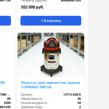
00х1150
Габариты (ДхШхВ):
800х600х1520
12000
Площадь основного фильтра (см2):
30000
552 000 руб.
⚡ В корзину
EPA
Пылесос для химчистки салона
TORNADO 300 GA
DT-DWAL-2275M-HEPA
Артикул:
13713 ASDO
89
Объем бака (л):
20
2200
Расход воздуха (л/сек):
58
00х1630
Давление (бар):
2