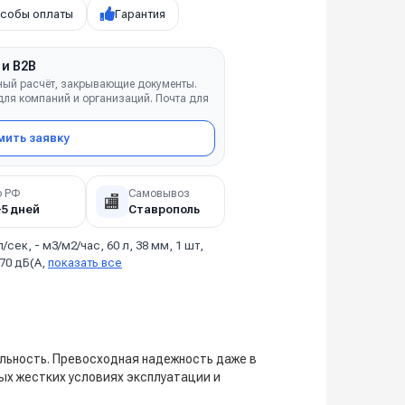
собы оплаты
Гарантия
 и B2B
ный расчёт, закрывающие документы.
ля компаний и организаций. Почта для
ить заявку
о РФ
Самовывоз
🏬
–5 дней
Ставрополь
л/сек, - м3/м2/час, 60 л, 38 мм, 1 шт,
 70 дБ(А,
показать все
льность. Превосходная надежность даже в
ых жестких условиях эксплуатации и