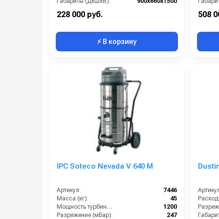
Габариты (ДхШхВ):
900х660х1500
Габари
Длина сетевого шнура (м):
8
228 000 руб.
508 0
⚡ В корзину
IPC Soteco Nevada V 640 M
Dusti
Артикул:
7446
Артикул
Масса (кг):
45
Мощность турбины (Вт):
1200
Разряжение (мБар):
247
Габари