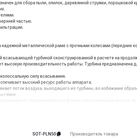
начен для сбора пыли, опилок, деревянной стружки, порошковой к
их.
телями.
верхней частью.
фильтрации.
 надежной металлической раме с прочными колесами (передние ко
й всасывающей турбиной сконструированной в расчете на продол
ет высокую производительность работы. Турбина предназначена дл
 колоссальную силу всасывания.
спечивает высокий ресурс работы аппарата.
екает поток воздуха, выходящего из турбины, во избежание образ
вытяжке.
соединения от передвижной платформы для утилизации мусора, п
рзины с полиэстеровым элементом.
ые к высоким температурам и химическим веществам.
вает отличную манёвренность.
ний как сам аппарат, так и стены, предметы оборудования и обст
Производитель товара
SOT-PLN50