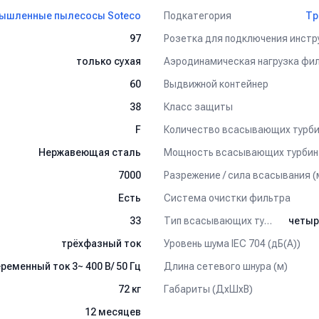
льтр тонкой очистки.
Подкатегория
ышленные пылесосы Soteco
Тр
ает достаточно низкий уровень шума.
Розетка для подключения инстр
97
только сухая
муфт (диаметр 38 мм), длина 2,5 м.
Выдвижной контейнер
60
м.
Класс защиты
38
Количество всасывающих турби
F
Мощность всасывающих турбин 
Нержавеющая сталь
Разрежение / сила всасывания (
7000
Система очистки фильтра
Есть
ет собирать мелкую фракцию, такую как цементная, древесная пыл
Тип всасывающих турбин
33
йчива к механическому воздействию и истиранию (ордер-номер 02
фт, диаметр 38 мм, длина 20 м. По желанию заказчика, возможна л
Уровень шума IEC 704 (дБ(А))
трёхфазный ток
Длина сетевого шнура (м)
ременный ток 3~ 400 В/ 50 Гц
р 36 мм.
Габариты (ДхШхВ)
72 кг
12 месяцев