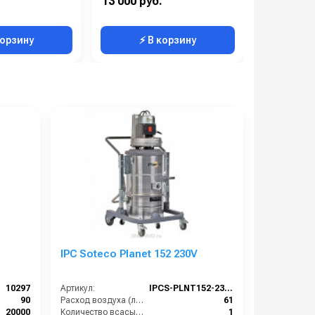
13 000 руб.
307 000 р
 отдельно
, в зависимости от характера
 вала:
горизонтальная
е узнать у наших специалистов.
корзину
⚡ В корзину
⚡ 
IPC Soteco Planet 152 230V
10297
Артикул:
IPCS-PLNT152-230V
90
Расход воздуха (л/сек):
61
20000
Количество всасывающих турбин (шт):
1