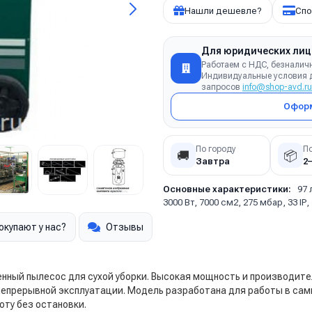
Нашли дешевле?
Спо
Для юридических лиц
Работаем с НДС, безналич
Индивидуальные условия д
запросов
info@shop-avd.ru
Оформ
По городу
П
🚚
📦
Завтра
2
Основные характеристики:
97 
3000 Вт, 7000 см2, 275 мбар, 33 IP,
окупают у нас?
Отзывы
ный пылесос для сухой уборки. Высокая мощность и производите
непрерывной эксплуатации. Модель разработана для работы в сам
ту без остановки.