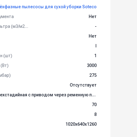
ёхфазные пылесосы для сухой уборки Soteco
умента
Нет
Аэродинамическая нагрузка фильтра (м3/м2/час)
-
Нет
I
н (шт)
1
(Вт)
3000
мбар)
275
Отсутствует
ь и т. д. (ордер-номер 03266d).
четырехстадийная с приводом через ременную передачу
296d).
юбая длина шланга в пределах 20 м.
70
8
1020х640х1260