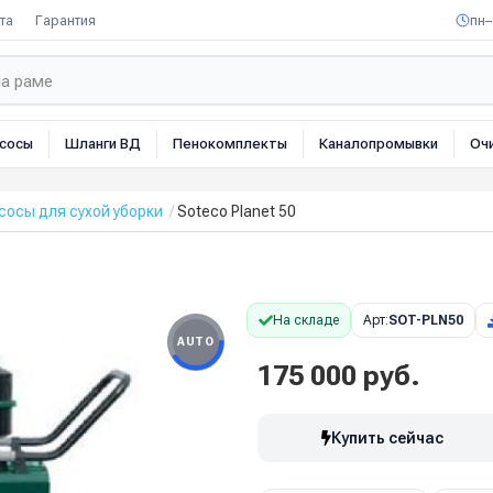
та
Гарантия
пн–
сосы
Шланги ВД
Пенокомплекты
Каналопромывки
Оч
осы для сухой уборки
Soteco Planet 50
На складе
Арт:
SOT-PLN50
AUTO
175 000 руб.
Купить сейчас