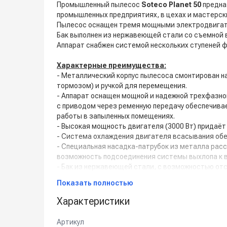
Промышленный пылесос
Soteco Planet 50
предназ
промышленных предприятиях, в цехах и мастерск
Пылесос оснащен тремя мощными электродвига
Бак выполнен из нержавеющей стали со съемной 
Аппарат снабжен системой нескольких ступеней 
Характерные преимущества:
- Металлический корпус пылесоса смонтирован на
тормозом) и ручкой для перемещения.
- Аппарат оснащен мощной и надежной трехфазно
с приводом через ременную передачу обеспечива
работы в запыленных помещениях.
- Высокая мощность двигателя (3000 Вт) придаёт
- Система охлаждения двигателя всасывания обе
- Специальная насадка-патрубок из металла расс
возможность подсоединения системы выхлопа к 
- Бак из нержавеющей стали, с возможностью от
механических повреждений.
Показать полностью
- Наличие удобного в использовании фильтра-ко
- Пластиковые противоударные колеса, устойчив
Характеристики
- Тележка с колёсами и удобной ручкой обеспечи
- Ударопрочная платформа оберегает от поврежде
Артикул