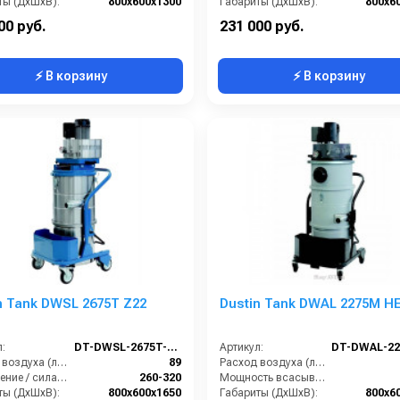
ты (ДхШхВ):
800х600х1300
Габариты (ДхШхВ):
800х6
Вместимость мусоросборника (л):
50
Площадь основного фильтра (см2):
00 руб.
231 000 руб.
⚡ В корзину
⚡ В корзину
n Tank DWSL 2675T Z22
Dustin Tank DWAL 2275M H
:
DT-DWSL-2675T-Z22
Артикул:
Расход воздуха (л/сек):
89
Расход воздуха (л/сек):
Разрежение / сила всасывания (мбар):
260-320
Мощность всасывающих турбин (Вт):
ты (ДхШхВ):
800х600х1650
Габариты (ДхШхВ):
800х6