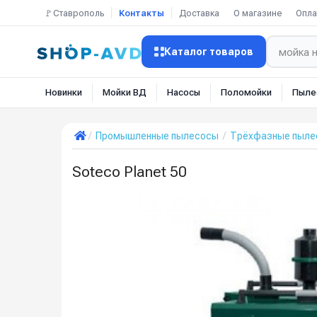
🚩Ставрополь
Контакты
Доставка
О магазине
Опла
Каталог товаров
Новинки
Мойки ВД
Насосы
Поломойки
Пыле
Промышленные пылесосы
Трёхфазные пылес
Soteco Planet 50