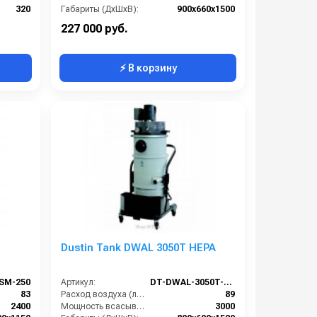
320
Габариты (ДхШхВ):
900х660х1500
00х1650
Длина сетевого шнура (м):
8
227 000 руб.
⚡ В корзину
Dustin Tank DWAL 3050T HEPA
SM-250
Артикул:
DT-DWAL-3050T-HEPA
83
Расход воздуха (л/сек):
89
2400
Мощность всасывающих турбин (Вт):
3000