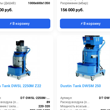
ты (ДхШхВ):
1000х600х1350
Разряжение (мБар):
Разрежение / сила всасывания (мбар):
220-320
Размеры (ДхШхВ):
800х6
00 руб.
156 000 руб.
⚡ В корзину
⚡ В корзину
n Tank DWSL 2250M Z22
Dustin Tank DWSM 250
:
DT-DWSL-2250M-Z22
Артикул:
DT-DW
Расход воздуха (л/сек):
89
Расход воздуха (л/сек):
Разрежение / сила всасывания (мбар):
220-320
Мощность всасывающих турбин (Вт):