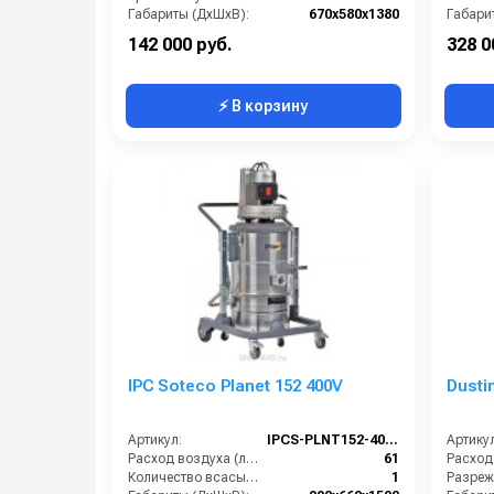
Габариты (ДхШхВ):
670х580х1380
Габари
Вместимость мусоросборника (л):
65
142 000 руб.
328 0
⚡ В корзину
IPC Soteco Planet 152 400V
Dusti
Артикул:
IPCS-PLNT152-400V
Артикул
Расход воздуха (л/сек):
61
Количество всасывающих турбин (шт):
1