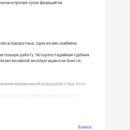
раски и прочих сухих фракций на
леса поворотные, одно из них снабжено
жительную работу. Четырехстадийная турбина
я интенсивной эксплуатации и не боится
ования направленной воздушной струи. Есть
редотвращает возникновение коррозии и
ановки.
Soteco