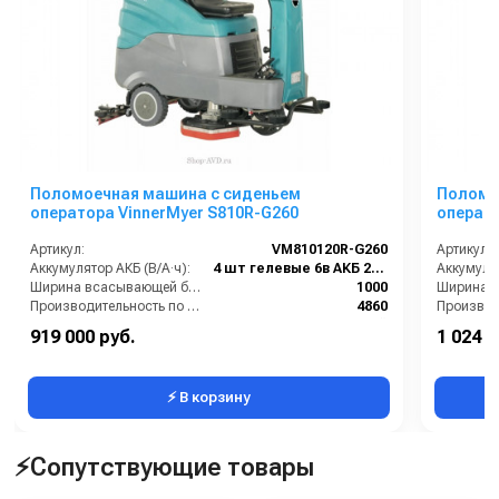
Поломоечная машина с сиденьем
Поломо
оператора VinnerMyer S810R-G260
операто
Артикул:
VM810120R-G260
Артикул:
Аккумулятор АКБ (В/А·ч):
4 шт гелевые 6в АКБ 260Ач С20
Аккумулят
Ширина всасывающей балки (мм):
1000
Производительность по площади (м2/ч):
4860
Страна-производитель:
Китай
Страна-п
919 000 руб.
1 024 0
Габариты (ДхШхВ):
1660х1130х1530
Габариты
⚡ В корзину
⚡Сопутствующие товары