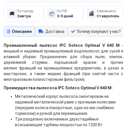
По городу
По РФ
Самовывоз
🚚
📦
🏬
Завтра
2–5 дней
Ставрополь
Описание
Доставка
Почему покупают у нас?
Промышленный пылесос IPC Soteco Optimal V 640 M
-
мощный и надежный промышленный водопылесос для сухой и
влажной уборки. Предназначен для сбора пыли, опилок,
деревянной стружки, порошковой краски и прочих
мелких фракций на промышленных предприятиях, в цехах и
мастерских, а также жидких фракций (при снятой части с
многоразовым полиэстеровым фильтром).
Преимущества пылесоса IPC Soteco Optimal V 640 M:
Металлический корпус пылесоса смонтирован на
надежной металлической раме с прочными колесами
(передние колеса поворотные, одно из них снабжено
тормозом) и ручкой для перемещения.
Три раздельно включаемые двухстадийные
всасывающие турбины мощностью по 1200 Вт