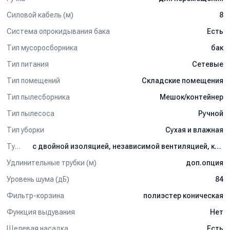
Силовой кабель (м)
8
Система опрокидывания бака
Есть
Тип мусоросборника
бак
Тип питания
Сетевые
Тип помещений
Складские помещения
Тип пылесборника
Мешок/контейнер
Тип пылесоса
Ручной
Тип уборки
Сухая и влажная
Турбина
с двойной изоляцией, независимой вентиляцией, комплектом турбин с 3-мя стадиями всасывания
Удлинительные трубки (м)
доп.опция
Уровень шума (дБ)
84
Фильтр-корзина
полиэстер коническая
Функция выдувания
Нет
Щелевая насадка
Есть