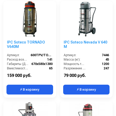
IPC Soteco TORNADO
IPC Soteco Nevada V 640
V640M
M
Артикул:
600TPV/TORN640M
Артикул:
7446
Расход воздуха (л/сек):
141
Масса (кг):
45
Габариты (ДхШхВ):
670х580х1380
Мощность турбины (Вт):
1200
Вместимость мусоросборника (л):
65
Разряжение (мБар):
247
Диаметр всасывающего отверстия (мм):
38
Размеры (ДхШхВ):
755х600х1630
159 000 руб.
79 000 руб.
⚡ В корзину
⚡ В корзину