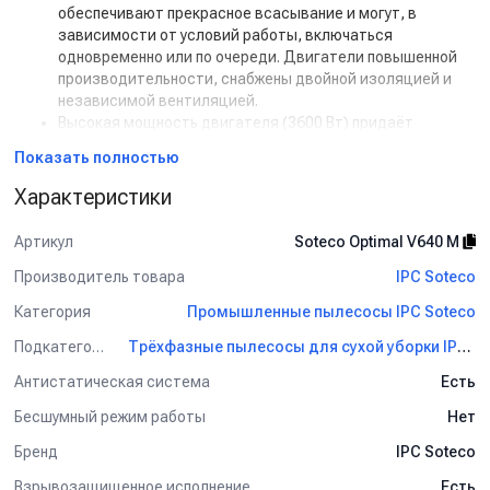
обеспечивают прекрасное всасывание и могут, в
зависимости от условий работы, включаться
одновременно или по очереди. Двигатели повышенной
производительности, снабжены двойной изоляцией и
независимой вентиляцией.
Высокая мощность двигателя (3600 Вт) придаёт
колоссальную силу всасывания.
Показать полностью
Система охлаждения двигателя всасывания
обеспечивает высокий ресурс работы аппарата.
Характеристики
Бак из нержавеющей стали, с возможностью
опрокидывания и съёмной верхней частью,
Артикул
Soteco Optimal V640 M
предотвращает возникновение коррозии и
механических повреждений.
Производитель товара
IPC Soteco
Наличие удобного в использовании фильтра-корзины
Категория
Промышленные пылесосы IPC Soteco
повышенной площади с полиэстеровым элементом.
Конический фильтр-вставка в нижний бак для отделения
Подкатегория
Трёхфазные пылесосы для сухой уборки IPC Soteco
мелкодисперсной пыли.
Антистатическая система
Есть
Металлический сепаратор защищает фильтр от
повреждений.
Бесшумный режим работы
Нет
Пластиковые противоударные колеса, устойчивые к
высоким температурам и химическим веществам.
Бренд
IPC Soteco
Тележка с колёсами и удобной ручкой обеспечивает
Взрывозащищенное исполнение
Есть