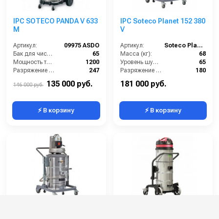
IPC SOTECO PANDA V 633
IPC Soteco Planet 152 380
M
V
Артикул:
09975 ASDO
Артикул:
Soteco Planet 152 380V
Бак для чистой воды (л):
65
Масса (кг):
68
Мощность турбины (Вт):
1200
Уровень шума (дБ):
65
Разряжение (мБар):
247
Разряжение (мБар):
180
Размеры (ДхШхВ):
755х600х1630
Размеры (ДхШхВ):
900x660x1500
135 000 руб.
181 000 руб.
146 000 руб.
⚡ В корзину
⚡ В корзину
IPC SOTECO TORNADO
IPC SOTECO GS 3/78
PLANET 1/50 OPT
OPTCYC