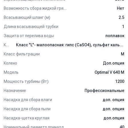
отличную манёвренность.
Ударопрочная платформа оберегает от повреждений как
Возможность сбора жидкой грязи
Нет
сам аппарат, так и стены, предметы оборудования и
Всасывающий шланг (м)
2.5
обстановки.
Удобные ручки для опустошения бака.
Длина всасывающей трубки
1
Ручка для встряхивания фильтра.
Способность сбора как сухой мелкодисперсной пыли
Защита от перелива воды
поплавок
(при полном сборе), так и жидкой грязи (при снятой
Категория пыли
Класс "L"- малоопасная: гипс (CaSO4), сульфат кальция, наполнитель на бумаге, краски и лаки, известь (CaCO3), удобрения, мел, белая краска, зубная паста, слюда, глина и пр. Требования к пылесосам данной категории самые простые: отсутствуют указа
части с фильтром).
Класс фильтрации
M
Внимание!!!
Серийно аппарат поставляется без
всасывающих трубок и напольных насадок. Аксессуары
Колено
Доп.опция
приобретаются отдельно, в зависимости от характера
Модель
Optimal V 640 M
предстоящих работ.
Мощность турбины (Вт)
1200
Назначение
Профессиональные
Насадка для сбора влаги
доп. опция
Насадка для сбора пыли
доп. опция
Насадка-щетка круглая
доп.опция
Номинальный диаметр принадлежностей, мм
40