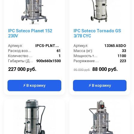
IPC Soteco Planet 152
IPC Soteco Tornado GS
230V
3/78 CYC
Артикул:
IPCS-PLNT152-230V
Артикул:
13365 ASDO
Расход воздуха (л/сек):
61
Масса (кг):
33
Количество всасывающих турбин (шт):
1
Мощность турбины (Вт):
1100
Габариты (ДхШхВ):
900х660х1500
Разряжение (мБар):
223
Длина сетевого шнура (м):
8
Размеры (ДхШхВ):
680x620x1110
227 000 руб.
88 000 руб.
95 000 руб.
⚡ В корзину
⚡ В корзину