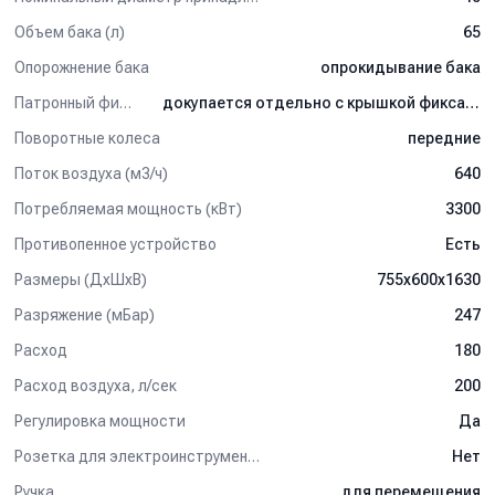
Объем бака (л)
65
Опорожнение бака
опрокидывание бака
Патронный фильтр
докупается отдельно с крышкой фиксатором
Поворотные колеса
передние
Поток воздуха (м3/ч)
640
Потребляемая мощность (кВт)
3300
Противопенное устройство
Есть
Размеры (ДхШхВ)
755х600х1630
Разряжение (мБар)
247
Расход
180
Расход воздуха, л/сек
200
Регулировка мощности
Да
Розетка для электроинструмента
Нет
Ручка
для перемещения