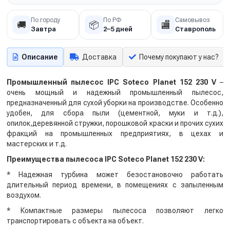
По городу
По РФ
Самовывоз
🚚
📦
🏬
Завтра
2–5 дней
Ставрополь
Описание
Доставка
Почему покупают у нас?
Промышленный пылесос IPC Soteco Planet 152 230 V
–
очень мощный и надежный промышленный пылесос,
предназначенный для сухой уборки на производстве. Особенно
удобен, для сбора пыли (цементной, муки и т.д.),
опилок,деревянной стружки, порошковой краски и прочих сухих
фракций на промышленных предприятиях, в цехах и
мастерских и т.д.
Преимущества пылесоса IPC Soteco Planet 152 230 V:
* Надежная турбина может безостановочно работать
длительный период времени, в помещениях с запыленным
воздухом.
* Компактные размеры пылесоса позволяют легко
транспортировать с объекта на объект.