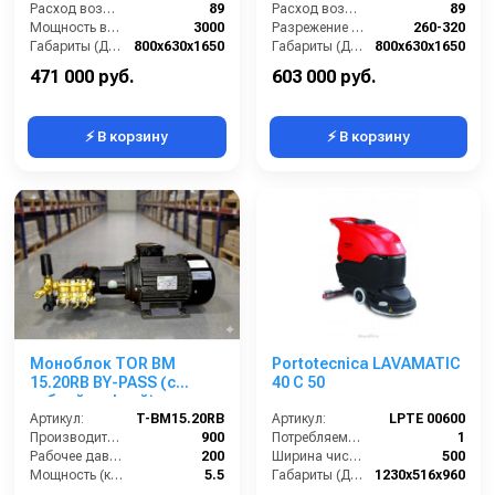
Расход воздуха (л/сек):
89
Расход воздуха (л/сек):
89
Мощность всасывающих турбин (Вт):
3000
Разрежение / сила всасывания (мбар):
260-320
Габариты (ДхШхВ):
800х630х1650
Габариты (ДхШхВ):
800х630х1650
Разрежение / сила всасывания (мбар):
260-320
Вместимость мусоросборника (л):
75
471 000 руб.
603 000 руб.
⚡ В корзину
⚡ В корзину
Моноблок TOR BM
Portotecnica LAVAMATIC
15.20RB BY-PASS (с
40 C 50
гибкой муфтой)
Артикул:
T-BM15.20RB
Артикул:
LPTE 00600
Производительность (л/ч):
900
Потребляемая мощность (кВт):
1
Рабочее давление (бар):
200
Ширина чистки щёток (мм):
500
Мощность (кВт):
5.5
Габариты (ДхШхВ):
1230х516х960
Электропитание (В):
380
Количество щеток (шт):
1