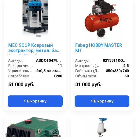
MEC SCUP Ковровый
Fubag HOBBY MASTER
экстрактор, метал. бак,
KIT
1 турб, 33 л, бак для
химии 11 л.
Артикул:
ASDO10479/SСUP G6AZ
Артикул:
8213811KOA608
Бак для чистой воды (л):
11
Мощность (л/с):
2.5
Удлинительные трубки (м):
2х0,5 алюминий в пластике
Габариты (ДхШхВ):
850х330х740
Потребляемая мощность (Вт):
1200
Объём ресивера (л):
50
Всасывающий шланг (м):
2.5
Производительность на выходе (л/мин):
260
51 000 руб.
31 000 руб.
⚡ В корзину
⚡ В корзину