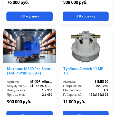
76 000 руб.
308 000 руб.
⚡ В корзину
⚡ В корзину
Метлана М130 Pro Smart
Турбина Ametek 11 ME
(АКБ литий 200 Ач)
130
Артикул:
М130ProSmart
Артикул:
11ME130
Аккумулятор АКБ (В/А·ч):
Li-Ion 25,6, 200
Напряжение (В):
220-230
Вакуумная турбина (Вт):
1 х 300
Мощность (кВт):
1.2
Привод моющих щеток (Вт):
2 х 450
Габариты (ДхШхВ):
132х132х128
Привод хода ( Вт):
450
Страна-производитель:
Италия
900 000 руб.
11 000 руб.