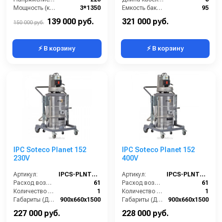
Мощность (кВт):
3*1350
Емкость бака для мусора (л):
95
Страна-производитель:
Италия
Уровень шума (дБ):
67
139 000 руб.
321 000 руб.
150 000 руб.
⚡ В корзину
⚡ В корзину
IPC Soteco Planet 152
IPC Soteco Planet 152
230V
400V
Артикул:
IPCS-PLNT152-230V
Артикул:
IPCS-PLNT152-400V
Расход воздуха (л/сек):
61
Расход воздуха (л/сек):
61
Количество всасывающих турбин (шт):
1
Количество всасывающих турбин (шт):
1
Габариты (ДхШхВ):
900х660х1500
Габариты (ДхШхВ):
900х660х1500
Длина сетевого шнура (м):
8
Длина сетевого шнура (м):
8
227 000 руб.
228 000 руб.