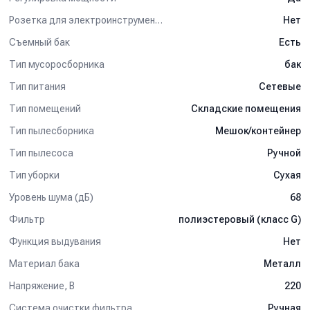
Розетка для электроинструмента
Нет
Съемный бак
Есть
Тип мусоросборника
бак
Тип питания
Сетевые
Тип помещений
Складские помещения
Тип пылесборника
Мешок/контейнер
Тип пылесоса
Ручной
Тип уборки
Сухая
Уровень шума (дБ)
68
Фильтр
полиэстеровый (класс G)
Функция выдувания
Нет
Материал бака
Металл
Напряжение, В
220
Система очистки фильтра
Ручная