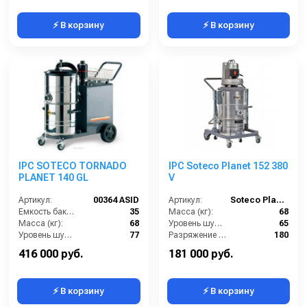
⚡ В корзину
⚡ В корзину
IPC SOTECO TORNADO
IPC Soteco Planet 152 380
PLANET 140 GL
V
Артикул:
00364 ASID
Артикул:
Soteco Planet 152 380V
Емкость бака для мусора (л):
35
Масса (кг):
68
Масса (кг):
68
Уровень шума (дБ):
65
Уровень шума (дБ):
77
Разряжение (мБар):
180
Потребляемая мощность (кВт):
1.5
Размеры (ДхШхВ):
900x660x1500
416 000 руб.
181 000 руб.
⚡ В корзину
⚡ В корзину