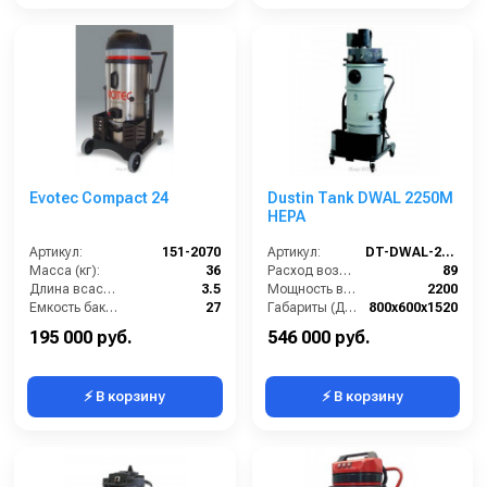
Evotec Compact 24
Dustin Tank DWAL 2250M
HEPA
Артикул:
151-2070
Артикул:
DT-DWAL-2250M-HEPA
Масса (кг):
36
Расход воздуха (л/сек):
89
Длина всасывающего шланга (м):
3.5
Мощность всасывающих турбин (Вт):
2200
Емкость бака для мусора (л):
27
Габариты (ДхШхВ):
800х600х1520
Длина кабеля (м):
8
Площадь основного фильтра (см2):
30000
195 000 руб.
546 000 руб.
⚡ В корзину
⚡ В корзину