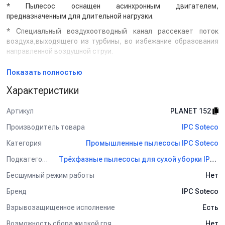
* Пылесос оснащен асинхронным двигателем,
предназначенным для длительной нагрузки.
* Специальный воздухоотводный канал рассекает поток
воздуха,выходящего из турбины, во избежание образования
направленной воздушной струи.
* Система охлаждения двигателя всасывания обеспечивает
Показать полностью
высокий ресурс работы аппарата.
Характеристики
* Наличие удобного в использовании фильтра-корзины с
полиэстеровым элементом. Конструкция пылесоса
Артикул
PLANET 152
обеспечивает легкий доступ к фильтру для его осмотра или
замены.
Производитель товара
IPC Soteco
* Наличие системы механического встряхивания
Категория
Промышленные пылесосы IPC Soteco
многоразового полиэстрового фильтра. Очистка
(встряхивание) фильтра осуществляется с помощью ручного
Подкатегория
Трёхфазные пылесосы для сухой уборки IPC Soteco
шейкера.
Бесшумный режим работы
Нет
* Мусоросборный бак и корпус выполнены из нержавеющей
Бренд
IPC Soteco
стали,со съемной верхней частью.
* Снабженными тормозом для удобства при работе.
Взрывозащищенное исполнение
Есть
* Съемный металлический мусоросборник.
Возможность сбора жидкой грязи
Нет