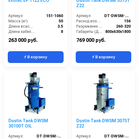
Evotec EP 1122 ECO
Dustin Tank DWSM 5575T
Z22
Артикул:
151-1060
Артикул:
DT-DWSM-5575T-Z22
Масса (кг):
50
Расход воздуха (л/сек):
156
Длина всасывающего шланга (м):
3.5
Разрежение / сила всасывания (мбар):
260-320
Длина кабеля (м):
8
Габариты (ДхШхВ):
800х630х1800
Емкость бака для мусора (л):
35
Вместимость мусоросборника (л):
75
263 000 руб.
769 000 руб.
⚡ В корзину
⚡ В корзину
Dustin Tank DWSM
Dustin Tank DWSM 3075T
30100T OIL
Z22
Артикул:
DT-DWSM-30100T-OIL
Артикул:
DT-DWSM-3075T-Z22