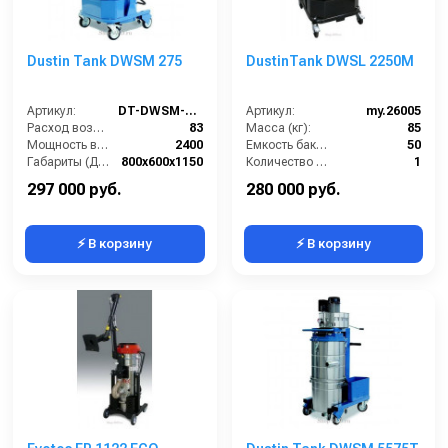
Dustin Tank DWSM 275
DustinTank DWSL 2250M
Артикул:
DT-DWSM-275
Артикул:
my.26005
Расход воздуха (л/сек):
83
Масса (кг):
85
Мощность всасывающих турбин (Вт):
2400
Емкость бака для мусора (л):
50
Габариты (ДхШхВ):
800х600х1150
Количество турбин (шт):
1
Площадь основного фильтра (см2):
12000
Потребляемая мощность (кВт):
2.2
297 000 руб.
280 000 руб.
⚡ В корзину
⚡ В корзину