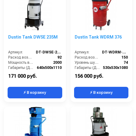
Dustin Tank DWSE 235M
Dustin Tank WDRM 376
Артикул:
DT-DWSE-235M
Артикул:
DT-WDRM-376
Расход воздуха (л/сек):
92
Расход воздуха (л/сек):
150
Мощность всасывающих турбин (Вт):
2000
Уровень шума IEC 704 (дБ(А)):
74
Габариты (ДхШхВ):
640х500х1110
Габариты (ДхШхВ):
530х530х1080
Площадь основного фильтра (см2):
9000
Вместимость мусоросборника (л):
76
171 000 руб.
156 000 руб.
⚡ В корзину
⚡ В корзину