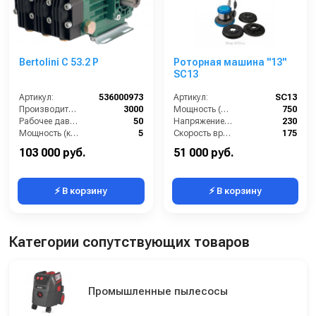
Bertolini C 53.2 P
Роторная машина "13"
SC13
Артикул:
536000973
Артикул:
SC13
Производительность (л/ч):
3000
Мощность (Вт):
750
Рабочее давление (бар):
50
Напряжение (В):
230
Мощность (кВт):
5
Скорость вращения щётки (об/мин):
175
Масса (кг):
9
Длина сетевого шнура (м):
12
103 000 руб.
51 000 руб.
⚡ В корзину
⚡ В корзину
Категории сопутствующих товаров
Промышленные пылесосы