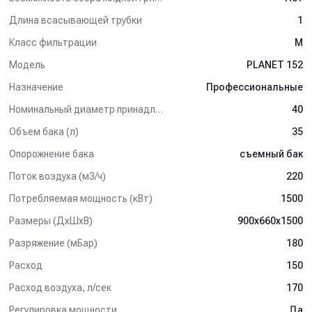
* Пластиковые противоударные колеса, устойчивые к высоким
Длина всасывающей трубки
1
температурам и химическим веществам.
Класс фильтрации
M
* Ударопрочная платформа оберегает от повреждений как сам
Модель
PLANET 152
аппарат, так и стены, предметы оборудования и обстановки.
* Тележка с колёсами и удобной ручкой обеспечивает
Назначение
Профессиональные
отличную манёвренность.
Номинальный диаметр принадлежностей, мм
40
ВНИМАНИЕ!
Серийно аппарат поставляется без
Объем бака (л)
35
всасывающего шланга и насадок, которые приобретаются
отдельно, в зависимости от характера предстоящих работ. С
Опорожнение бака
съемный бак
диаметром 36 мм -40 мм, на выбор.
Поток воздуха (м3/ч)
220
Потребляемая мощность (кВт)
1500
Размеры (ДхШхВ)
900x660x1500
Разряжение (мБар)
180
Расход
150
Расход воздуха, л/сек
170
Регулировка мощности
Да