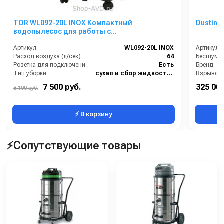
TOR WL092-20L INOX Компактный
DustinT
водопылесос для работы с
электроинструментом
Артикул:
WL092-20L INOX
Артикул:
Расход воздуха (л/сек):
64
Розетка для подключения инструмента:
Есть
Бренд:
Тип уборки:
сухая и сбор жидкостей
Для работы с:
электроинструментом
7 500 руб.
325 000
8 100 руб.
Материал бака:
Нержавеющая сталь
⚡ В корзину
⚡Сопутствующие товары