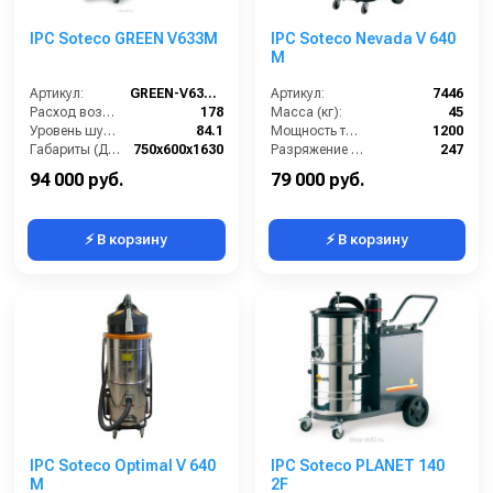
IPC Soteco GREEN V633M
IPC Soteco Nevada V 640
M
Артикул:
GREEN-V633M
Артикул:
7446
Расход воздуха (л/сек):
178
Масса (кг):
45
Уровень шума IEC 704 (дБ(А)):
84.1
Мощность турбины (Вт):
1200
Габариты (ДхШхВ):
750х600х1630
Разряжение (мБар):
247
Вместимость мусоросборника (л):
65
Размеры (ДхШхВ):
755х600х1630
94 000 руб.
79 000 руб.
⚡ В корзину
⚡ В корзину
IPC Soteco Optimal V 640
IPC Soteco PLANET 140
M
2F