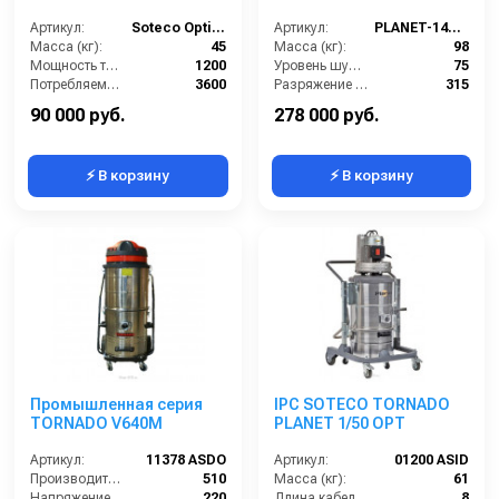
Артикул:
Soteco Optimal V640 M
Артикул:
PLANET-140-2F
Масса (кг):
45
Масса (кг):
98
Мощность турбины (Вт):
1200
Уровень шума (дБ):
75
Потребляемая мощность (Вт):
3600
Разряжение (мБар):
315
Уровень шума (дБ):
84
Размеры (ДхШхВ):
1020x640x1270
90 000 руб.
278 000 руб.
⚡ В корзину
⚡ В корзину
Промышленная серия
IPC SOTECO TORNADO
TORNADO V640M
PLANET 1/50 OPT
Артикул:
11378 ASDO
Артикул:
01200 ASID
Производительность (м3/час):
510
Масса (кг):
61
Напряжение (В):
220
Длина кабеля (м):
8