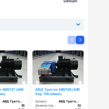
Швеция
 660/127 (660
АВД Тритон 640/106 (640
Laski VD4
ин)
бар 106 л/мин)
АВД Тритон 660/127
Артикул:
АВД Тритон 640/106
Артикул:
35
Диаметр поршня (мм):
32