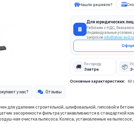
Нашли дешевле?
Спо
Для юридических лиц
Работаем с НДС, безналич
Индивидуальные условия д
запросов
info@shop-avd.ru
Оформ
По городу
П
🚚
📦
Завтра
2
Основные характеристики:
60 
окупают у нас?
Отзывы
ен для удаления строительной, шлифовальной, гипсовой и бетонн
и датчик засоренности фильтра устанавливаются в стандартной к
здуш-ная очистка пылесоса. Колеса, установленные на пылесосе, 