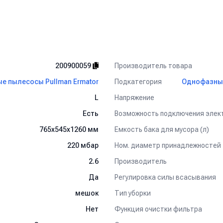
Производитель товара
200900059
Подкатегория
 пылесосы Pullman Ermator
Однофазные
Напряжение
L
Возможность подключения эле
Есть
Емкость бака для мусора (л)
765х545х1260 мм
Ном. диаметр принадлежностей
220 мбар
Производитель
2.6
Регулировка силы всасывания
Да
Тип уборки
мешок
Функция очистки фильтра
Нет