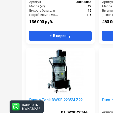
Артикул:
200900058
Артикул
Масса (кг):
27
Масса (
Емкость бака для мусора (л):
15
Потребляемая мощность (кВт):
1.3
Регулировка силы всасывания:
Нет
Тип пы
136 000 руб.
463 0
⚡ В корзину
Dustin Tank DWSE 2235M Z22
Dusti
Артикул:
DT-DWSE-2235M-Z22
Артикул