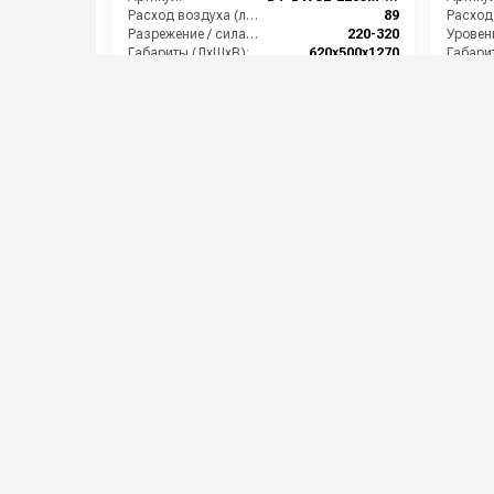
Расход воздуха (л/сек):
89
Разрежение / сила всасывания (мбар):
220-320
Габариты (ДхШхВ):
620х500х1270
Габари
Вместимость мусоросборника (л):
35
373 000 руб.
156 0
⚡ В корзину
Evotec EP 2122 ECO
IPC S
Артикул:
251-1020
Артикул