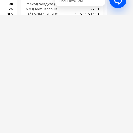
Напишите нам
98
Расход воздуха (л/сек):
89
75
Мощность всасывающих турбин (Вт):
2200
315
Габариты (ДхШхВ):
800х630х1650
40x1270
Разрежение / сила всасывания (мбар):
220-320
529 000 руб.
⚡ В корзину
алона
Dustin Tank DWSM 275
13 ASDO
Артикул:
DT-DWSM-275