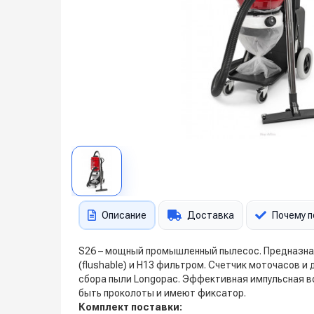
Описание
Доставка
Почему п
S26 – мощный промышленный пылесос. Предназнач
(flushable) и Н13 фильтром. Счетчик моточасов 
сбора пыли Longopac. Эффективная импульсная во
быть проколоты и имеют фиксатор.
Комплект поставки: