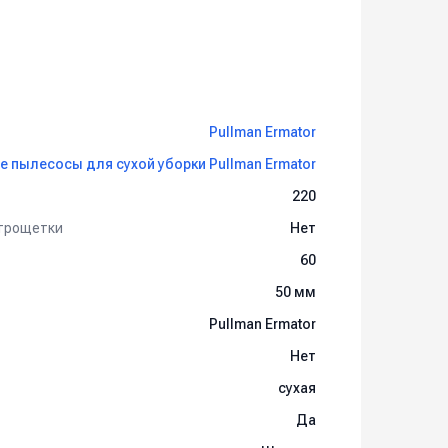
Pullman Ermator
 пылесосы для сухой уборки Pullman Ermator
220
ктрощетки
Нет
60
50 мм
Pullman Ermator
Нет
сухая
Да