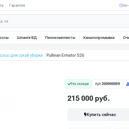
та
Гарантия
пн–
сосы
Шланги ВД
Пенокомплекты
Каналопромывки
Оч
осы для сухой уборки
Pullman Ermator S26
На складе
Арт:
200900059
215 000 руб.
Купить сейчас