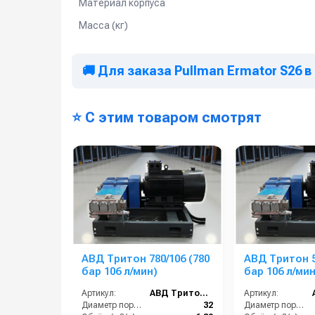
Материал корпуса
Масса (кг)
🚚 Для заказа Pullman Ermator S26 в
⭐ С этим товаром смотрят
АВД Тритон 780/106 (780
АВД Тритон 5
бар 106 л/мин)
бар 106 л/мин
Артикул:
АВД Тритон 780/106
Артикул:
Диаметр поршня (мм):
32
Диаметр поршня (мм):