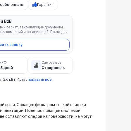
собы оплаты
Гарантия
 и B2B
ный расчёт, закрывающие документы.
ля компаний и организаций. Почта для
ить заявку
о РФ
Самовывоз
🏬
–5 дней
Ставрополь
л, 2.6 кВт, 45 кг,
показать все
ой пыли. Оснащен фильтром тонкой очистки
ом-плектации. Пылесос оснащен системой
не оставляют следов на поверхности, не могут