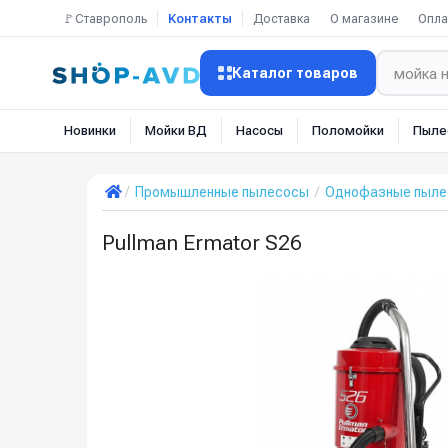
🚩Ставрополь
Контакты
Доставка
О магазине
Опла
Каталог товаров
Новинки
Мойки ВД
Насосы
Поломойки
Пыле
Промышленные пылесосы
Однофазные пылес
Pullman Ermator S26