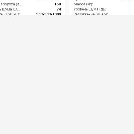
Расход воздуха (л/сек):
150
Масса (кг):
Уровень шума IEC 704 (дБ(А)):
74
Уровень шума (дБ):
ты (ДхШхВ):
530х530х1080
Разряжение (мБар):
Вместимость мусоросборника (л):
76
Размеры (ДхШхВ):
1020x6
00 руб.
278 000 руб.
⚡ В корзину
⚡ В корзину
OTECO GS 3/78 OPTCYC
Пылесос для химчистки с
TORNADO 300 GA
:
13366 ASDO
Артикул:
137