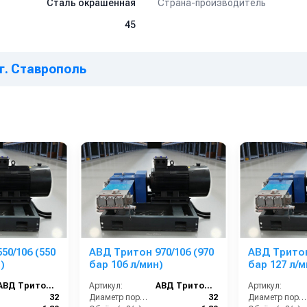
Страна-производитель
Сталь окрашенная
45
 г. Ставрополь
50/106 (550
АВД Тритон 970/106 (970
АВД Тритон
)
бар 106 л/мин)
бар 127 л/м
АВД Тритон 550/106
Артикул:
АВД Тритон 970/106
Артикул:
32
Диаметр поршня (мм):
32
Диаметр поршня (мм):