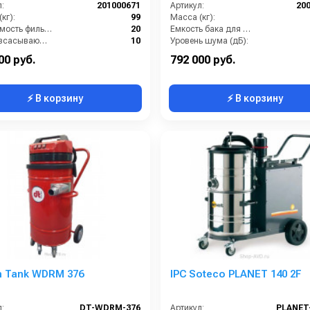
:
201000671
Артикул:
20
кг):
99
Масса (кг):
Вместимость фильтр-мешка (л):
20
Емкость бака для мусора (л):
Длина всасывающего шланга (м):
10
Уровень шума (дБ):
лесборника:
мешок
Тип пылесборника:
00 руб.
792 000 руб.
⚡ В корзину
⚡ В корзину
n Tank WDRM 376
IPC Soteco PLANET 140 2F
:
DT-WDRM-376
Артикул:
PLANET