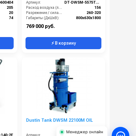
0600404
Артикул:
DT-DWSM-5575T-Z22
205
Расход воздуха (л/сек):
156
20
Разрежение / сила всасывания (мбар):
260-320
74
Габариты (ДхШхВ):
800х630х1800
мешок
Вместимость мусоросборника (л):
75
769 000 руб.
⚡ В корзину
Dustin Tank DWSM 22100M OIL
Менеджер онлайн
-140-2F
Артикул:
DT-DWSM-22100M-OIL