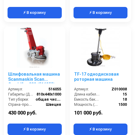
⚡ В корзину
⚡ В корзину
Шлифовальная машина
TF-17 однодисковая
Scanmaskin Scan
роторная машина
Combiflex 330 (516055)
Артикул:
516055
Артикул:
Z010008
Габариты (ДхШхВ):
810х440х1000
Длина кабеля (м):
15
Тип уборки:
общая чистка полов
Ёмкость бака (л):
18
Страна-производитель:
Швеция
Мощность (Вт):
1500
Вес:
70 кг
Напряжение (В):
230
430 000 руб.
101 000 руб.
⚡ В корзину
⚡ В корзину