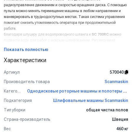
радиоуправление движением и скоростью вращения диска. С помощью
пульта можно менять перемещение машины в любом направлении и
маневрировать в труднодоступных местах. Такая система управления
помогает снизить утомляемость оператора при продолжительной
работе.
Благодаря штуцеру для водопроводного шланга к
SC 700
RC
можно
подвести воду для работ с мокрым шлифованием. Регулируемая
скорость вращения диска дает возможность выбирать количество
Показать полностью
оборотов от 300 до 1100 в минуту исходя из конкретных задач.
SC
700
RC
также имеет встроенный резервный аккумулятор,
Характеристики
предусмотренный для легкой погрузки/выгрузки машины при
транспортировке.
Артикул
570040
Производитель товара
Scanmaskin
Дополнительные опции:
- Бак для воды.
Категория
Однодисковые роторные машины и полотеры Scanmaskin
Применение:
Подкатегория
Шлифовальные машины Scanmaskin
Удаление старых покрытий, ковров, шпатлевка твердых поверхностей.
Тип уборки
общая чистка полов
Снятие неровных бетонных поверхностей.
Влажное шлифование каменных поверхностей.
Страна-производитель
Швеция
Подготовка поверхности для нанесения покрытий.
Вес
460 кг
Полировка поверхности.