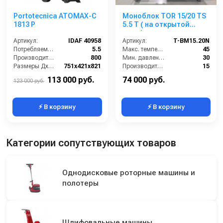
Portotecnica ATOMAX-C
Моноблок TOR 15/20 TS
1813 P
5.5 T ( на открытой
раме)
Артикул:
IDAF 40958
Артикул:
T-BM15.20N
Потребляемая мощность (Вт):
5.5
Макс. температура воды (°C):
45
Производительность (л/ч):
800
Мин. давление (бар):
30
Размеры ДхШхВ (мм):
751х421х821
Производительность (л/мин):
15
Длина шланга ВД (м):
10
Производительность (л/ч):
900
113 000 руб.
74 000 руб.
123 000 руб.
⚡ В корзину
⚡ В корзину
Категории сопутствующих товаров
Однодисковые роторные машины и
полотеры
Шлифовальные машины