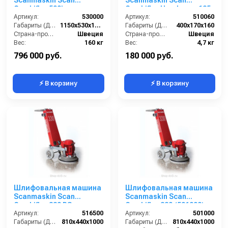
Scanmaskin Scan
Scanmaskin Scan
Combiflex 500i
Combiflex Handyman 125
Артикул:
530000
Артикул:
510060
Габариты (ДхШхВ):
1150х530х1100
Габариты (ДхШхВ):
400х170х160
Страна-производитель:
Швеция
Страна-производитель:
Швеция
Вес:
160 кг
Вес:
4,7 кг
796 000 руб.
180 000 руб.
⚡ В корзину
⚡ В корзину
Шлифовальная машина
Шлифовальная машина
Scanmaskin Scan
Scanmaskin Scan
Combiflex 330 RS
Combiflex 330 (501000)
Артикул:
516500
Артикул:
501000
Габариты (ДхШхВ):
810х440х1000
Габариты (ДхШхВ):
810х440х1000