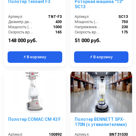
Полотер Tennant F3
Роторная машина "13"
SC13
Артикул:
TNT-F3
Артикул:
SC13
Диаметр диска / рабочая ширина (мм):
430
Мощность (Вт):
750
Мощность (Вт):
1000
Напряжение (В):
230
Скорость вращения щётки (об/мин):
165
Скорость вращения щётки (об/мин):
175
Длина сетевого шнура (м):
12.5
Длина сетевого шнура (м):
12
148 000 руб.
51 000 руб.
⚡ В корзину
⚡ В корзину
Полотер COMAC CM 43 F
Полотер BENNETT SPX-
170N (с утяжелителями)
Артикул:
100892
Артикул:
BNT31030