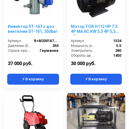
Инжектор ST-167 с доз.
Мотор TOR H112 HP 7.5
вентелем ST-161, 350bar
4P MA AC KW 5,5 4P 5,5
кВт
Артикул:
R+M200167600
Артикул:
1534
Давление (бар):
350
Мощность (кВт):
5.5
Страна-производитель:
Германия
Электропитание (В):
380
Обороты двигателя (об/мин):
1450
Тип вала:
полый
37 000 руб.
30 000 руб.
⚡ В корзину
⚡ В корзину