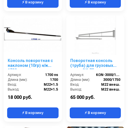
⚡ В корзину
⚡ В корзину
Консоль поворотная с
Поворотная консоль
наклоном (10гр) н/ж
(труба) для грузовых
1700мм
моек, 3/1.75 м, нерж.
Артикул:
1700 ns
сталь
Артикул:
KON-3000/1750
Длина (мм):
1700
Длина (мм):
3000/1750
Вход:
M22×1.5
Вход:
M22 внеш.
Выход:
M22×1.5
Выход:
M22 внеш.
Материал:
нержавеющая сталь
Страна-производитель:
Россия
18 000 руб.
65 000 руб.
⚡ В корзину
⚡ В корзину