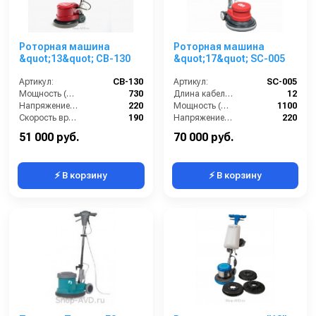
Роторная машина
Роторная машина
&quot;13&quot; CB-130
&quot;17&quot; SC-005
Артикул:
CB-130
Артикул:
SC-005
Мощность (Вт):
730
Длина кабеля (м):
12
Напряжение (В):
220
Мощность (Вт):
1100
Скорость вращения щётки (об/мин):
190
Напряжение (В):
220
Длина сетевого шнура (м):
12
Скорость вращения щётки (об/мин):
154
51 000 руб.
70 000 руб.
⚡ В корзину
⚡ В корзину