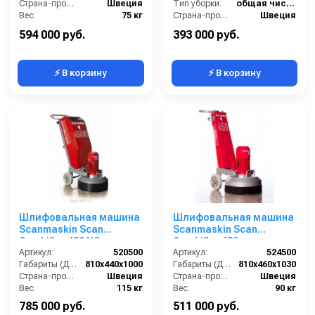
Страна-производитель:
Швеция
Тип уборки:
общая чистка полов
Вес:
75 кг
Страна-производитель:
Швеция
Вес:
70 кг
594 000 руб.
393 000 руб.
⚡ В корзину
⚡ В корзину
Шлифовальная машина
Шлифовальная машина
Scanmaskin Scan
Scanmaskin Scan
Combiflex 450 NS
Combiflex 450
Артикул:
520500
Артикул:
524500
Габариты (ДхШхВ):
810х440х1000
Габариты (ДхШхВ):
810x460x1030
Страна-производитель:
Швеция
Страна-производитель:
Швеция
Вес:
115 кг
Вес:
90 кг
785 000 руб.
511 000 руб.