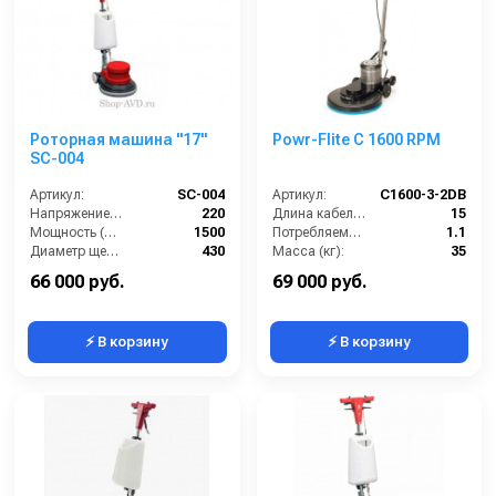
Роторная машина "17"
Powr-Flite C 1600 RPM
SC-004
Артикул:
SC-004
Артикул:
C1600-3-2DB
Напряжение (В):
220
Длина кабеля (м):
15
Мощность (Вт):
1500
Потребляемая мощность (кВт):
1.1
Диаметр щетки Ø (мм):
430
Масса (кг):
35
Объем бака для чистой воды, л:
10
Частота вращения щетки (об/мин):
1500
66 000 руб.
69 000 руб.
⚡ В корзину
⚡ В корзину