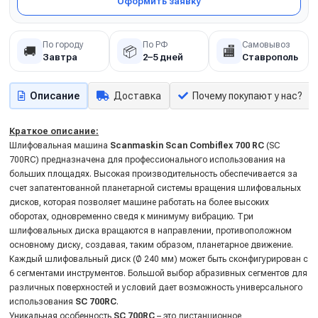
Оформить заявку
По городу
По РФ
Самовывоз
🚚
📦
🏬
Завтра
2–5 дней
Ставрополь
Описание
Доставка
Почему покупают у нас?
Краткое описание:
Шлифовальная машина
Scanmaskin
Scan Combiflex 700
RC
(SC
700
RC
) предназначена для профессионального использования на
больших площадях. Высокая производительность обеспечивается за
счет запатентованной планетарной системы вращения шлифовальных
дисков, которая позволяет машине работать на более высоких
оборотах, одновременно сведя к минимуму вибрацию. Три
шлифовальных диска вращаются в направлении, противоположном
основному диску, создавая, таким образом, планетарное движение.
Каждый шлифовальный диск (Ø 240 мм) может быть сконфигурирован с
6 сегментами инструментов. Большой выбор абразивных сегментов для
различных поверхностей и условий дает возможность универсального
использования
SC 700
RC
.
Уникальная особенность
SC 700
RC
– это дистанционное