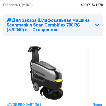
Удаление дефектов покрытия.
Габариты (ДхШхВ)
1400х715х1270
Удаление остатков клея.
Обратите внимание:
🚚 Для заказа Шлифовальная машина
*
Шлифовальная машина
SC 700
RC
предназначена исключительно для
Scanmaskin Scan Combiflex 700 RC
обработки горизонтальных поверхностей.
(570040) в г. Ставрополь
Видео-демонстрация возможностей шлифовальной машины
Scanmaskin
Scan Combiflex 700
RC:
LAVOR PRO DART 36 E
Пеноге