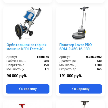
Орбитальная роторная
Полотер Lavor PRO
машина KEDI Teste 40
SDM-R 45G 16-130
Артикул:
Teste 40
Артикул:
0.055.0302
Рабочая ширина (мм):
430
Диаметр диска / рабочая ширина (мм):
430
Напряжение (В):
220
Мощность (Вт):
1300
Мощность (кВт):
1.1
Скорость вращения щётки (об/мин):
165
Длина сетевого шнура (м):
12
Длина сетевого шнура (м):
12
96 000 руб.
191 000 руб.
⚡ В корзину
⚡ В корзину