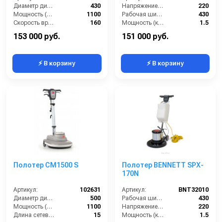
Диаметр диска / рабочая ширина (мм):
430
Напряжение (В):
220
Мощность (Вт):
1100
Рабочая ширина щётки (мм):
430
Скорость вращения щётки (об/мин):
160
Мощность (кВт):
1.5
Длина сетевого шнура (м):
15
Масса (кг):
42
153 000 руб.
151 000 руб.
⚡ В корзину
⚡ В корзину
Полотер CM1500 S
Полотер BENNETT SPX-
170N
Артикул:
102631
Артикул:
BNT32010
Диаметр диска / рабочая ширина (мм):
500
Рабочая ширина (мм):
430
Мощность (Вт):
1100
Напряжение (В):
220
Длина сетевого шнура (м):
15
Мощность (кВт):
1.5