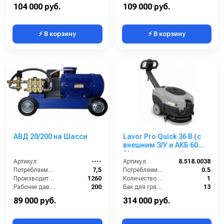
Габариты (ДхШхВ):
610х540х1260
Масса (кг):
42
104 000 руб.
109 000 руб.
⚡ В корзину
⚡ В корзину
АВД 20/200 на Шасси
Lavor Pro Quick 36 B (с
внешним З/У и АКБ 60
Ah)
Артикул:
----
Артикул:
8.518.0038
Потребляемая мощность (кВт):
7,5
Потребляемая мощность (кВт):
0.5
Производительность (л/ч):
1260
Количество щеток (шт):
1
Рабочее давление (бар):
200
Бак для грязной воды (л):
13
Мощность (кВт):
7.5
Бак для чистой воды (л):
11
89 000 руб.
314 000 руб.