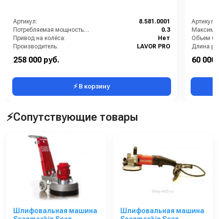
Артикул:
8.581.0001
Артикул:
Потребляемая мощность (кВт):
0.3
Привод на колёса:
Нет
Объем бак
Производитель:
LAVOR PRO
Рабочая ширина щеток (мм):
360
Длина ра
258 000 руб.
60 000 
Тип машины:
Кабельная
Материал
⚡ В корзину
⚡Сопутствующие товары
Шлифовальная машина
Шлифовальная машина