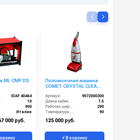
 DS
Поломоечная машина
Bennett H
COMET CRYSTAL CLEAN
гелевыми
(с нагревом воды) 220В
IDAF 40464
Артикул:
9072000300
Артикул:
м):
10
Длина кабеля (м):
7.5
Напряжение
):
900
Рабочая ширина (мм):
290
Италия
Температура (°C):
90
е (бар):
195
Вес, кг:
13
Габариты:
67 000 руб.
125 000 руб.
853 000 р
6.5
Напряжение (В):
220
корзину
⚡ В корзину
⚡ 