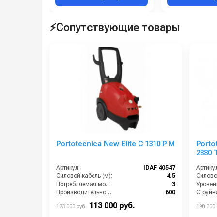
⚡Сопутствующие товары
Portotecnica New Elite C 1310 P M
Porto
2880 
Артикул:
IDAF 40547
Артикул
Силовой кабель (м):
4.5
Силовой
Потребляемая мощность (Вт):
3
Уровен
Производительность (л/ч):
600
Уровень шума (дБ):
69
113 000 руб.
123 000 руб.
190 000 