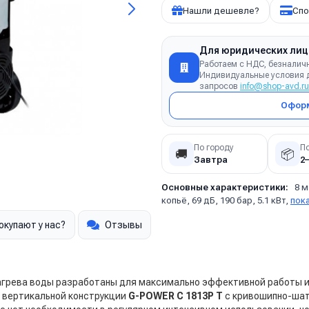
Нашли дешевле?
Спо
Для юридических лиц
Работаем с НДС, безналич
Индивидуальные условия д
запросов
info@shop-avd.ru
Оформ
По городу
П
🚚
📦
Завтра
2
Основные характеристики:
8 м
копьё, 69 дБ, 190 бар, 5.1 кВт,
пок
окупают у нас?
Отзывы
агрева воды разработаны для максимально эффективной работы 
ь вертикальной конструкции
G-POWER C 1813P T
с кривошипно-шат