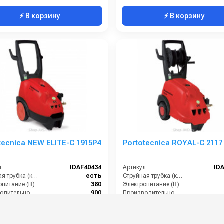
⚡ В корзину
⚡ В корзину
tecnica NEW ELITE-C 1915P4
Portotecnica ROYAL-C 2117
:
IDAF40434
Артикул:
ID
Струйная трубка (копьё):
есть
Струйная трубка (копьё):
питание (В):
380
Электропитание (В):
Производительность (л/ч):
900
Производительность (л/ч):
Рабочее давление (бар):
190
Рабочее давление (бар):
0 руб.
112 000 руб.