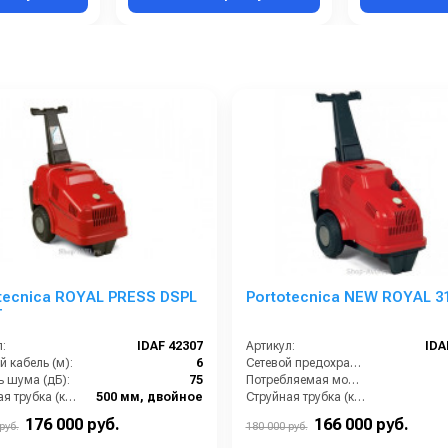
tecnica ROYAL PRESS DSPL
Portotecnica NEW ROYAL 3
T
:
IDAF 42307
Артикул:
IDA
 кабель (м):
6
Сетевой предохранитель (А):
ь шума (дБ):
75
Потребляемая мощность (Вт):
Струйная трубка (копьё):
500 мм, двойное
Струйная трубка (копьё):
Мин. давление (бар):
30
Производительность (л/ч):
176 000 руб.
166 000 руб.
руб.
180 000 руб.