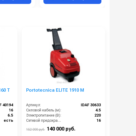
160 T
Portotecnica ELITE 1910 M
F 40194
Артикул:
IDAF 30633
16
Силовой кабель (м):
4.5
6.5
Электропитание (В):
220
есть
Сетевой предохранитель (А):
16
1000
Производительность (л/ч):
600
140 000 руб.
152 000 руб.