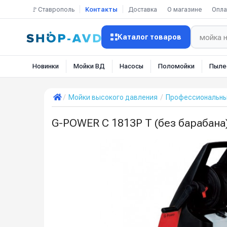
🚩Ставрополь
Контакты
Доставка
О магазине
Опла
Каталог товаров
Новинки
Мойки ВД
Насосы
Поломойки
Пыле
Мойки высокого давления
Профессиональн
G-POWER C 1813P T (без барабана