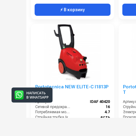
⚡ В корзину
Portotecnica NEW ELITE-C I1813P
Porto
T
T
Артикул:
IDAF 40420
Артикул
Сетевой предохранитель (А):
16
Потребляемая мощность (Вт):
4.7
Электро
Струйная трубка (копьё):
есть
Производительность (л/ч):
800
108 000 руб.
98 00
117 000 руб.