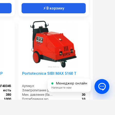
⚡ В корзину
 P
Portotecnica SIBI MAX 5160 T
Менеджер онлайн
AF40345
Артикул:
IDAF 43212
Напишите нам
есть
Электропитание (В):
380
380
Мин. давление (бар):
30
1000
Потребляемая мощность (Вт):
10
210
Мощность (кВт):
12
542 000 руб.