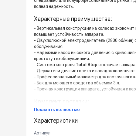
специально для полупрофессионального рынка, г
полная надежность.
Характерные преимущества:
- Вертикальная конструкция на колесах экономит
повышает устойчивость аппарата.
- Двухполюсной электродвигатель (2800 об/мин)
обслуживания.
- Надежный насос высокого давления с кривошип
простоту техобслуживания.
- Система контроля
Total Stop
отключает аппарат
- Держатели для пистолета и насадок позволяют 
- Профессиональный манометр для постоянного к
- Бак для моющего средства объемом 3 л.
- Прочная конструкция аппарата, устойчивая к 
Комплект поставки:
Показать полностью
- Шланг высокого давления с винтовыми металли
- Пистолет с шарнирным соединением для предот
Характеристики
- Струйная насадка с регулируемой головкой высо
Артикул
Дополнительные опции: