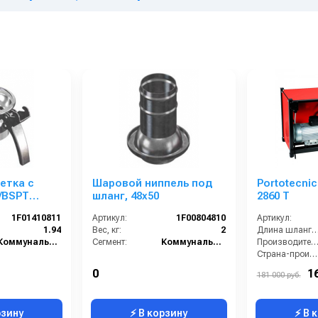
етка с
Шаровой ниппель под
Portotecnica ML CMP
/BSPT
шланг, 48х50
2860 T
нительное
1F01410811
Артикул:
1F00804810
Артикул:
1.94
Вес, кг:
2
Длина шланга ВД (
Коммунальный сегмент
Сегмент:
Коммунальный сегмент
Производительность (л/ч
Страна-производитель:
Рабочее давлени
0
1
181 000 руб.
Мощность (кВт):
рзину
⚡ В корзину
⚡ В 