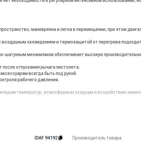
де нет необходимости в регулярном интенсивном использовании, н
 пространство, маневренна и легка в перемещении, при этом двига
 с воздушным охлаждением и термозащитой от перегрева подходит
но-шатунным механизмом обеспечивает высокую производительност
 после отпускания рычага пистолета.
аксессуарам всегда быть под рукой.
онтроля рабочего давления.
перепадам температур, атмосферным осадкам и воздействию химич
ческими соединениями (8 м).
вращения скручивания шланга.
кого/низкого давления.
Производитель товара
IDAF 94192