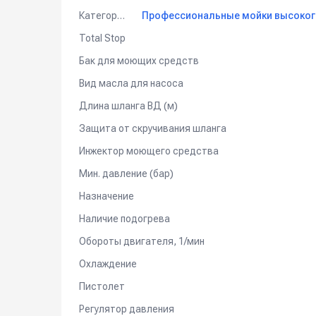
Категория
- Интегрированный барабан для сматывания шлан
- Пескоструйная насадка.
Total Stop
- Насадка-гидрощетка.
Бак для моющих средств
- Насадка для мытья полов.
- Пенообразователь (насадка с баком).
Вид масла для насоса
Применение:
Длина шланга ВД (м)
Мойка автомобилей.
Защита от скручивания шланга
Мойка шасси.
Инжектор моющего средства
Мойка двигателей.
Предварительная мойка на автоматических моечн
Мин. давление (бар)
Решение общих задач чистки на промышленных, к
Назначение
Видео-демонстрация возможностей а
Наличие подогрева
Обороты двигателя, 1/мин
Охлаждение
Пистолет
Регулятор давления