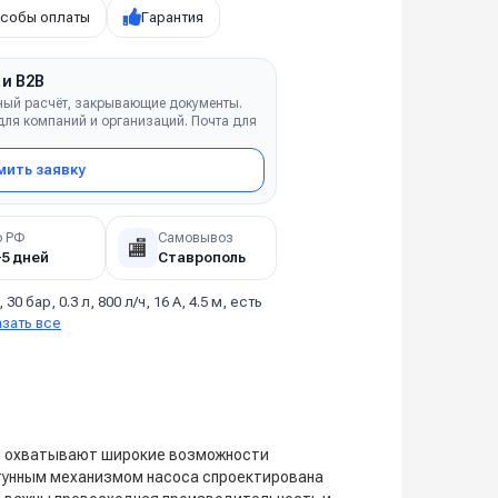
собы оплаты
Гарантия
 и B2B
ный расчёт, закрывающие документы.
ля компаний и организаций. Почта для
ить заявку
о РФ
Самовывоз
🏬
–5 дней
Ставрополь
, 30 бар, 0.3 л, 800 л/ч, 16 А, 4.5 м, есть
азать все
и охватывают широкие возможности
унным механизмом насоса спроектирована