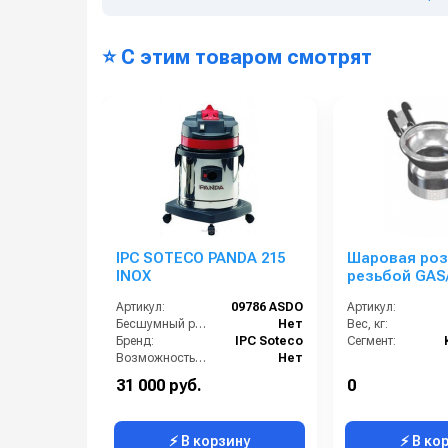
⭐ С этим товаром смотрят
IPC SOTECO PANDA 215
Шаровая роз
INOX
резьбой GAS
100х4, уплот
Артикул:
09786 ASDO
Артикул:
кольцо
Бесшумный режим работы:
Нет
Вес, кг:
Бренд:
IPC Soteco
Сегмент:
Возможность сбора жидкой грязи:
Нет
Всасывающий шланг (м):
2.5
31 000 руб.
0
Защита от перелива воды:
поплавок
⚡ В корзину
⚡ В ко