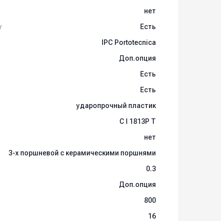
нет
у
Есть
IPC Portotecnica
Доп.опция
Есть
Есть
ударопрочный пластик
C I 1813P T
нет
рии G-POWER:
3-х поршневой c керамическими поршнями
0.3
Доп.опция
800
16