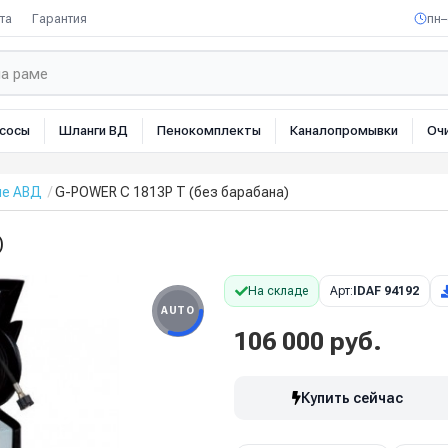
та
Гарантия
пн–
сосы
Шланги ВД
Пенокомплекты
Каналопромывки
Оч
ые АВД
G-POWER C 1813P T (без барабана)
)
На складе
Арт:
IDAF 94192
AUTO
106 000 руб.
Купить сейчас