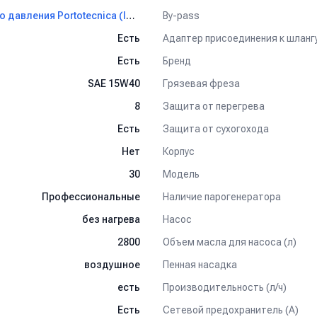
By-pass
Профессиональные мойки высокого давления Portotecnica (IPC)
га.
Адаптер присоединения к шланг
Есть
Бренд
Есть
Грязевая фреза
SAE 15W40
Защита от перегрева
8
Защита от сухогохода
Есть
Корпус
Нет
ых линиях.
Модель
30
оммунальных и сельскохозяйственных предприятиях.
Наличие парогенератора
Профессиональные
ппарата высокого давления IPC Portotecnica се
Насос
без нагрева
Объем масла для насоса (л)
2800
Пенная насадка
воздушное
Производительность (л/ч)
есть
Сетевой предохранитель (А)
Есть